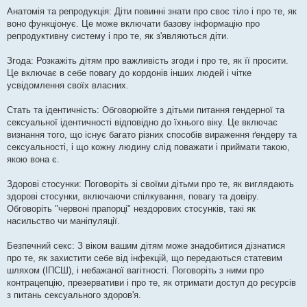
н
я
Анатомія та репродукція: Діти повинні знати про своє тіло і про те, як
воно функціонує. Це може включати базову інформацію про
репродуктивну систему і про те, як з'являються діти.
Згода: Розкажіть дітям про важливість згоди і про те, як її просити.
Це включає в себе повагу до кордонів інших людей і чітке
усвідомлення своїх власних.
Стать та ідентичність: Обговорюйте з дітьми питання гендерної та
сексуальної ідентичності відповідно до їхнього віку. Це включає
визнання того, що існує багато різних способів вираження ґендеру та
сексуальності, і що кожну людину слід поважати і приймати такою,
якою вона є.
Здорові стосунки: Поговоріть зі своїми дітьми про те, як виглядають
здорові стосунки, включаючи спілкування, повагу та довіру.
Обговоріть "червоні прапорці" нездорових стосунків, такі як
насильство чи маніпуляції.
Безпечний секс: З віком вашим дітям може знадобитися дізнатися
про те, як захистити себе від інфекцій, що передаються статевим
шляхом (ІПСШ), і небажаної вагітності. Поговоріть з ними про
контрацепцію, презервативи і про те, як отримати доступ до ресурсів
з питань сексуального здоров'я.