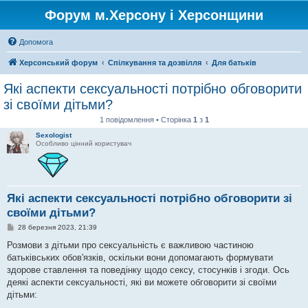
Форум м.Херсону і Херсонщини
Допомога
Херсонський форум
Спілкування та дозвілля
Для батьків
Які аспекти сексуальності потрібно обговорити
зі своїми дітьми?
1 повідомлення • Сторінка
1
з
1
Sexologist
Особливо цінний користувач
Які аспекти сексуальності потрібно обговорити зі
своїми дітьми?
П
28 березня 2023, 21:39
о
в
Розмови з дітьми про сексуальність є важливою частиною
і
батьківських обов'язків, оскільки вони допомагають формувати
д
о
здорове ставлення та поведінку щодо сексу, стосунків і згоди. Ось
м
деякі аспекти сексуальності, які ви можете обговорити зі своїми
л
е
дітьми:
н