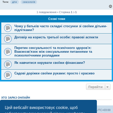
Теги:
діти
сексологія
1 повідомлення • Сторінка
1
з
1
Схожі теми
Чому у батьків часто складні стосунки зі своїми дітьми-
підлітками?
Договір на користь третьої особи: правові аспекти
Перетин сексуальності та психічного здоров'я:
Взаємозв'язок між сексуальними питаннями та
психологічними розладами
Як навчитися керувати своїми фінансами?
Садові доріжки своїми руками: просто і красиво
Перейти
ХТО ЗАРАЗ ОНЛАЙН
Зараз переглядають цей форум:
ClaudeBot [AI бот]
і 3 гостей
Цей вебсайт використовує cookie, щоб
Херсонський форум
Команда
Часовий пояс
UTC+03:00