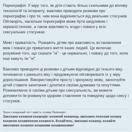
Порнографія: У міру того, як діти стають більш схильними до впливу
технологій та інтернету, важливо проводити розмови про
порнографію і про те, чим вона відрізняється від реальних стосунків.
Обговоріть, наскільки порнографія може бути шкідливою і
нереалістичною, а також важливість згоди і поваги у всіх
сексуальних стосунках.
Межі і приватність: Розкажіть дітям про важливість встановлення
меж і поваги до приватного життя інших людей. Це включає
розуміння того, що сказати "ні" - це нормально, і повагу до того, коли
інші кажуть їм "ні".
Важливо проводити ці розмови з дітьми відповідно до їхнього віку,
починаючи з раннього віку і продовжуючи обговорювати їх у міру
дорослішання. Використовуйте просту і зрозумілу мову, заохочуйте
дітей ставити запитання і ділитися своїми думками та почуттями.
Розмовляючи зі своїми дітьми про сексуальність, ви можете
допомогти їм розвинути здорове ставлення та поведінку щодо сексу і
стосунків.
Трохи складніший тест замість «скажи Паляниця»:
Закохане кохання коханців: коханий коханець закохано покохав кохану
коханою кохавинкою коханого. Кохайтесь, закохані коханці, кохайте
закоханих коханих коханими кохавинками!