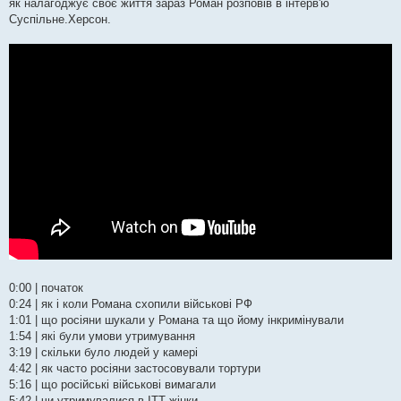
е
як налагоджує своє життя зараз Роман розповів в інтерв'ю
н
Суспільне.Херсон.
н
я
0:00 | початок
0:24 | як і коли Романа схопили військові РФ
1:01 | що росіяни шукали у Романа та що йому інкримінували
1:54 | які були умови утримування
3:19 | скільки було людей у камері
4:42 | як часто росіяни застосовували тортури
5:16 | що російські військові вимагали
5:42 | чи утримувалися в ІТТ жінки