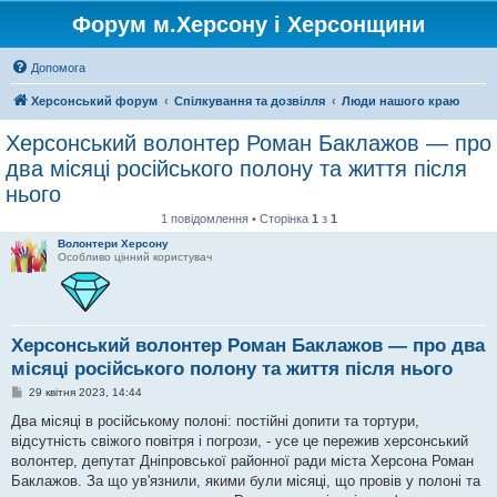
Форум м.Херсону і Херсонщини
Допомога
Херсонський форум
Спілкування та дозвілля
Люди нашого краю
Херсонський волонтер Роман Баклажов — про
два місяці російського полону та життя після
нього
1 повідомлення • Сторінка
1
з
1
Волонтери Херсону
Особливо цінний користувач
Херсонський волонтер Роман Баклажов — про два
місяці російського полону та життя після нього
П
29 квітня 2023, 14:44
о
в
Два місяці в російському полоні: постійні допити та тортури,
і
відсутність свіжого повітря і погрози, - усе це пережив херсонський
д
о
волонтер, депутат Дніпровської районної ради міста Херсона Роман
м
Баклажов. За що ув'язнили, якими були місяці, що провів у полоні та
л