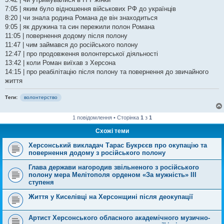
7:05 | яким було відношення військових РФ до українців
8:20 | чи знала родина Романа де він знаходиться
9:05 | як дружина та син пережили полон Романа
11:05 | повернення додому після полону
11:47 | чим займався до російського полону
12:47 | про продовження волонтерської діяльності
13:42 | коли Роман виїхав з Херсона
14:15 | про реабілітацію після полону та повернення до звичайного
життя
Теги:
волонтерство
1 повідомлення • Сторінка
1
з
1
Схожі теми
Херсонський викладач Тарас Букрєєв про окупацію та
повернення додому з російського полону
Глава держави нагородив звільненого з російського
полону мера Мелітополя орденом «За мужність» ІІІ
ступеня
Життя у Киселівці на Херсонщині після деокупації
Артист Херсонського обласного академічного музично-