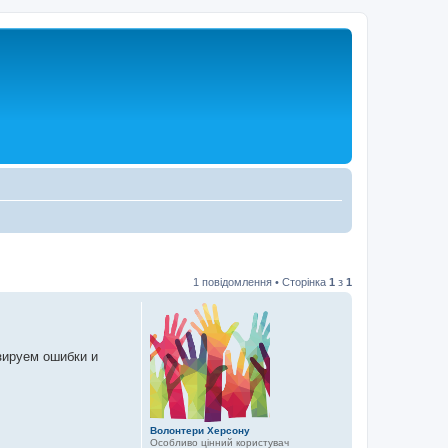
1 повідомлення • Сторінка
1
з
1
зируем ошибки и
Волонтери Херсону
Особливо цінний користувач