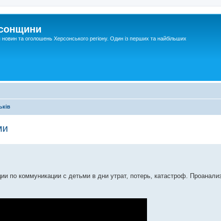
рсонщини
я новин та оголошень Херсонського регіону. Один із перших та найбільших
ьків
ми
и по коммуникации с детьми в дни утрат, потерь, катастроф. Проанали