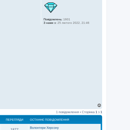
Повідомлень:
1601
З нами з:
25 лютого 2022, 21:46
Д
о
1 повідомлення • Сторінка
1
з
1
г
о
ПЕРЕГЛЯДИ
ОСТАННЄ ПОВІДОМЛЕННЯ
р
и
Волонтери Херсону
1877