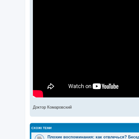
н
я
Доктор Комаровский
СХОЖІ ТЕМИ
Плохие воспоминания: как отвлечься? Бесе