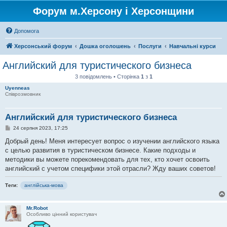
Форум м.Херсону і Херсонщини
Допомога
Херсонський форум
Дошка оголошень
Послуги
Навчальні курси
Английский для туристического бизнеса
3 повідомлень • Сторінка
1
з
1
Uyenneas
Співрозмовник
Английский для туристического бизнеса
П
24 серпня 2023, 17:25
о
в
Добрый день! Меня интересует вопрос о изучении английского языка
і
с целью развития в туристическом бизнесе. Какие подходы и
д
о
методики вы можете порекомендовать для тех, кто хочет освоить
м
английский с учетом специфики этой отрасли? Жду ваших советов!
л
е
н
Теги:
англійська-мова
н
я
Mr.Robot
Особливо цінний користувач