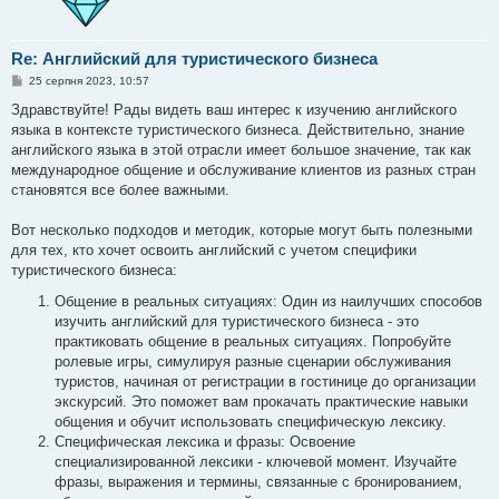
Re: Английский для туристического бизнеса
П
25 серпня 2023, 10:57
о
в
Здравствуйте! Рады видеть ваш интерес к изучению английского
і
языка в контексте туристического бизнеса. Действительно, знание
д
о
английского языка в этой отрасли имеет большое значение, так как
м
международное общение и обслуживание клиентов из разных стран
л
е
становятся все более важными.
н
н
я
Вот несколько подходов и методик, которые могут быть полезными
для тех, кто хочет освоить английский с учетом специфики
туристического бизнеса:
Общение в реальных ситуациях: Один из наилучших способов
изучить английский для туристического бизнеса - это
практиковать общение в реальных ситуациях. Попробуйте
ролевые игры, симулируя разные сценарии обслуживания
туристов, начиная от регистрации в гостинице до организации
экскурсий. Это поможет вам прокачать практические навыки
общения и обучит использовать специфическую лексику.
Специфическая лексика и фразы: Освоение
специализированной лексики - ключевой момент. Изучайте
фразы, выражения и термины, связанные с бронированием,