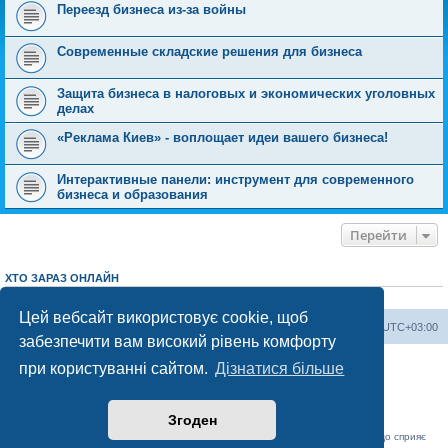
Переезд бизнеса из-за войны
Современные складские решения для бизнеса
Защита бизнеса в налоговых и экономических уголовных
делах
«Реклама Киев» - воплощает идеи вашего бизнеса!
Интерактивные панели: инструмент для современного
бизнеса и образования
Перейти
ХТО ЗАРАЗ ОНЛАЙН
Зараз переглядають цей форум:
ClaudeBot [AI бот]
і 1 гість
Цей вебсайт використовує cookie, щоб
Херсонський форум
Команда
Часовий пояс
UTC+03:00
забезпечити вам високий рівень комфорту
Працює на phpBB® Forum Software © phpBB Limited
при користуванні сайтом.
Дізнатися більше
Конфіденційність
|
Умови
Згоден
«Херсонський форум» – приватний, незалежний інтерактивний веб-ресурс, що сприяє
комунікації через глобальну мережу Інтернет.