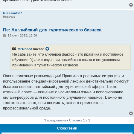
tarassmith87
Новачок
Re: Английский для туристического бизнеса
П
19 січня 2025, 12:50
о
в
і
Mr.Robot
писав:
д
о
Не забывайте, что ключевой фактор - это практика и постоянное
м
обучение. Удачи в изучении английского языка и его успешном
л
е
применении в туристическом бизнесе!
н
н
я
Очень полезные рекомендации! Практика в реальных ситуациях и
использование специализированной лексики действительно помогут
быстрее освоить английский для туристической сферы. Также
отличный совет — общение с носителями языка и использование
онлайн-ресурсов для постоянного улучшения навыков. Важно не
только знать язык, но и понимать, как его применить в
профессиональной среде.
3 повідомлень • Сторінка
1
з
1
Схожі теми