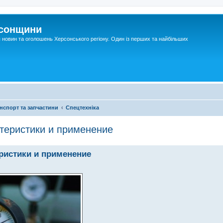
рсонщини
я новин та оголошень Херсонського регіону. Один із перших та найбільших
нспорт та запчастини
Спецтехніка
теристики и применение
ристики и применение