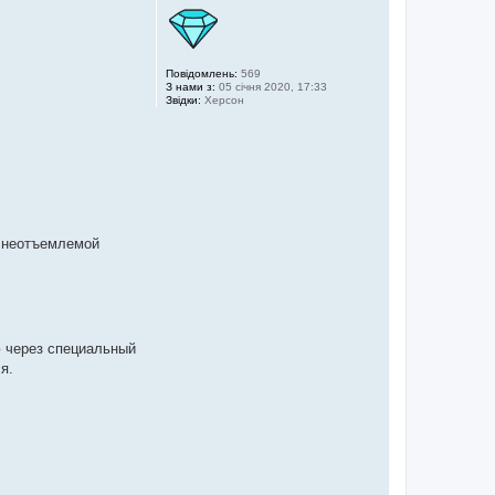
Повідомлень:
569
З нами з:
05 січня 2020, 17:33
Звідки:
Херсон
ь неотъемлемой
ю через специальный
я.