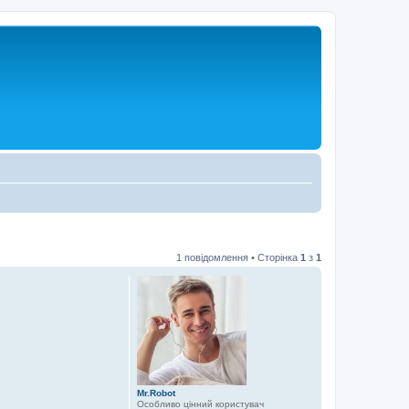
1 повідомлення • Сторінка
1
з
1
Mr.Robot
Особливо цінний користувач