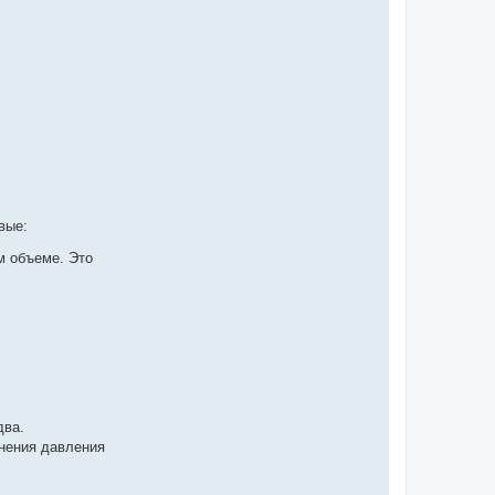
вые:
м объеме. Это
два.
нения давления