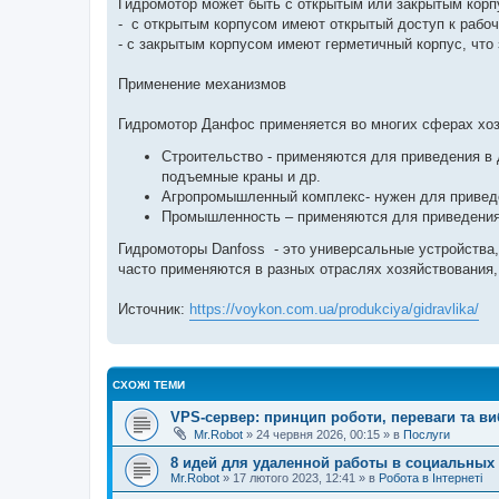
Гидромотор может быть с открытым или закрытым корп
- с открытым корпусом имеют открытый доступ к рабоч
- с закрытым корпусом имеют герметичный корпус, что 
Применение механизмов
Гидромотор Данфос применяется во многих сферах хоз
Строительство - применяются для приведения в
подъемные краны и др.
Агропромышленный комплекс- нужен для привед
Промышленность – применяются для приведения 
Гидромоторы Danfoss - это универсальные устройства
часто применяются в разных отраслях хозяйствования
Источник:
https://voykon.com.ua/produkciya/gidravlika/
СХОЖІ ТЕМИ
VPS-сервер: принцип роботи, переваги та в
Mr.Robot
»
24 червня 2026, 00:15
» в
Послуги
8 идей для удаленной работы в социальных 
Mr.Robot
»
17 лютого 2023, 12:41
» в
Робота в Інтернеті