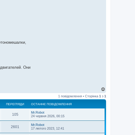
етономешалки,
двигателей. Они
Д
о
1 повідомлення • Сторінка
1
з
1
г
о
ПЕРЕГЛЯДИ
ОСТАННЄ ПОВІДОМЛЕННЯ
р
и
Mr.Robot
105
24 червня 2026, 00:15
Mr.Robot
2601
17 лютого 2023, 12:41