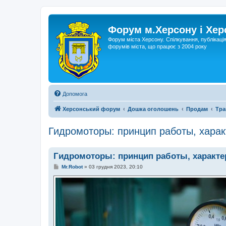
Форум м.Херсону і Хе
Форум міста Херсону. Спілкування, публікаці
форумів міста, що працює з 2004 року
Допомога
Херсонський форум
Дошка оголошень
Продам
Тра
Гидромоторы: принцип работы, харак
Гидромоторы: принцип работы, характе
П
Mr.Robot
»
03 грудня 2023, 20:10
о
в
і
д
о
м
л
е
н