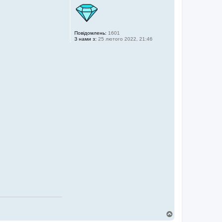
Повідомлень:
1601
З нами з:
25 лютого 2022, 21:46
Д
о