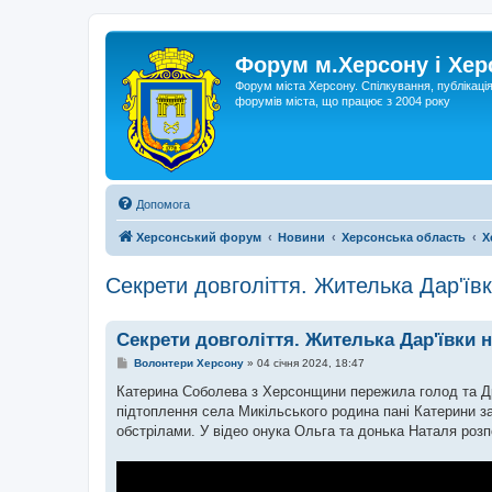
Форум м.Херсону і Хе
Форум міста Херсону. Спілкування, публікаці
форумів міста, що працює з 2004 року
Допомога
Херсонський форум
Новини
Херсонська область
Х
Секрети довголіття. Жителька Дар'їв
Секрети довголіття. Жителька Дар'ївки 
П
Волонтери Херсону
»
04 січня 2024, 18:47
о
в
Катерина Соболева з Херсонщини пережила голод та Дру
і
підтоплення села Микільського родина пані Катерини заб
д
о
обстрілами. У відео онука Ольга та донька Наталя розп
м
л
е
н