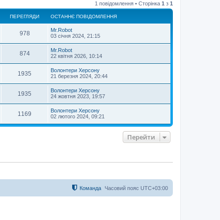
1 повідомлення • Сторінка
1
з
1
г
о
ПЕРЕГЛЯДИ
ОСТАННЄ ПОВІДОМЛЕННЯ
р
и
Mr.Robot
978
03 січня 2024, 21:15
Mr.Robot
874
22 квітня 2026, 10:14
Волонтери Херсону
1935
21 березня 2024, 20:44
Волонтери Херсону
1935
24 жовтня 2023, 19:57
Волонтери Херсону
1169
02 лютого 2024, 09:21
Перейти
Команда
Часовий пояс
UTC+03:00