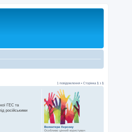
1 повідомлення • Сторінка
1
з
1
кої ГЕС та
під російськими
Волонтери Херсону
Особливо цінний користувач