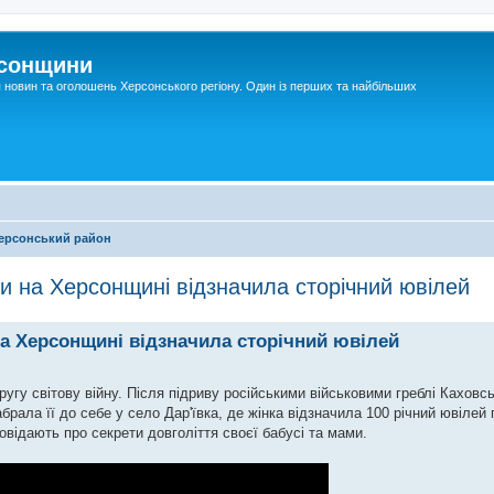
рсонщини
я новин та оголошень Херсонського регіону. Один із перших та найбільших
ерсонський район
ки на Херсонщині відзначила сторічний ювілей
на Херсонщині відзначила сторічний ювілей
гу світову війну. Після підриву російськими військовими греблі Каховсь
рала її до себе у село Дар'ївка, де жінка відзначила 100 річний ювілей 
овідають про секрети довголіття своєї бабусі та мами.