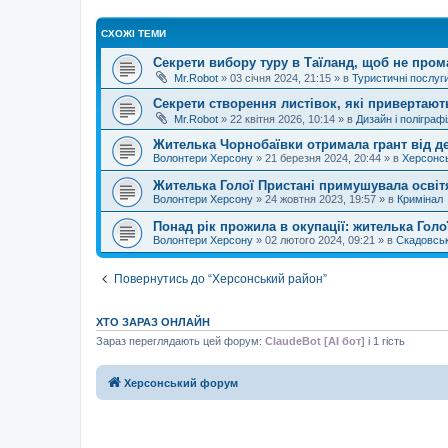
СХОЖІ ТЕМИ
Секрети вибору туру в Таїланд, щоб не пром
Mr.Robot
»
03 січня 2024, 21:15
» в
Туристичні послуг
Секрети створення листівок, які привертают
Mr.Robot
»
22 квітня 2026, 10:14
» в
Дизайн і поліграфі
Жителька Чорнобаївки отримала грант від д
Волонтери Херсону
»
21 березня 2024, 20:44
» в
Херсонс
Жителька Голої Пристані примушувала освіт
Волонтери Херсону
»
24 жовтня 2023, 19:57
» в
Кримінал
Понад рік прожила в окупації: жителька Гол
Волонтери Херсону
»
02 лютого 2024, 09:21
» в
Скадовсь
Повернутись до “Херсонський район”
ХТО ЗАРАЗ ОНЛАЙН
Зараз переглядають цей форум:
ClaudeBot [AI бот]
і 1 гість
Херсонський форум