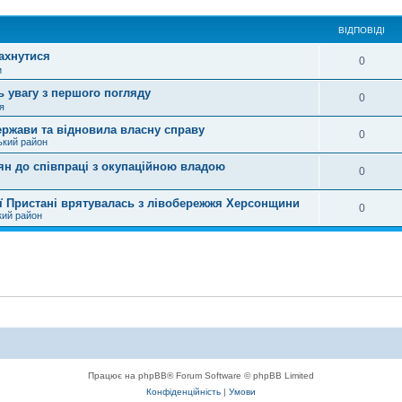
ВІДПОВІДІ
ахнутися
0
и
ь увагу з першого погляду
0
я
ержави та відновила власну справу
0
ький район
ян до співпраці з окупаційною владою
0
ої Пристані врятувалась з лівобережжя Херсонщини
0
кий район
Працює на phpBB® Forum Software © phpBB Limited
Конфіденційність
|
Умови