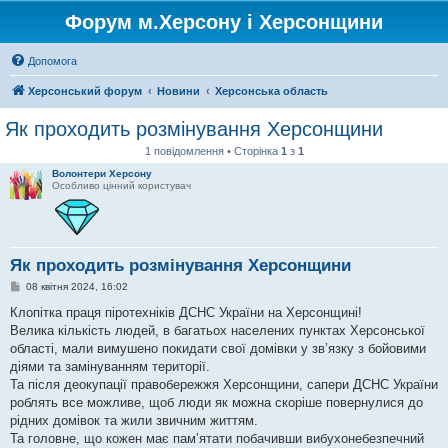
Форум м.Херсону і Херсонщини
Допомога
Херсонський форум
Новини
Херсонська область
Як проходить розмінування Херсонщини
1 повідомлення • Сторінка
1
з
1
Волонтери Херсону
Особливо цінний користувач
Як проходить розмінування Херсонщини
П
08 квітня 2024, 16:02
о
в
Клопітка праця піротехніків ДСНС України на Херсонщині!
і
Велика кількість людей, в багатьох населених пунктах Херсонської
д
о
області, мали вимушено покидати свої домівки у зв’язку з бойовими
м
діями та замінуванням території.
л
е
Та після деокупації правобережжя Херсонщини, сапери ДСНС України
н
роблять все можливе, щоб люди як можна скоріше повернулися до
н
я
рідних домівок та жили звичним життям.
Та головне, що кожен має пам’ятати побачивши вибухонебезпечний