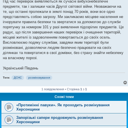
Під час перевірок виявляються як сучасні вибухонебезпечні
предмети, так і залишки часів Другої світової війни. Незважаючи на
те, що останні пролежали в землі понад 70 років, вони все одно
представляють собою загрозу. Ми закликаємо місцеве населення не
ігнорувати правила безпеки та звертатися за допомогою до служби
порятунку за номером 101 у разі виявлення підозрілих предметів. Це
радує, що після завершення наших перевірок і очищення територій,
місцеві жителі із задоволенням повертаються до своїх осель.
Висловлюємо подяку службам, завдяки яким території були
розміновані, дозволяючи людям безпечно працювати на своїх
ділянках та повертатися в свої домівки, без страху знайти небезпеку
на власному порозі.
Український Південь
Теги:
ДСНС
розміновування
1 повідомлення • Сторінка
1
з
1
Схожі теми
«Протимінні павуки». Як проходить розмінування
Херсонщини
Запорізькі сапери продовжують розмінування
Херсонщини