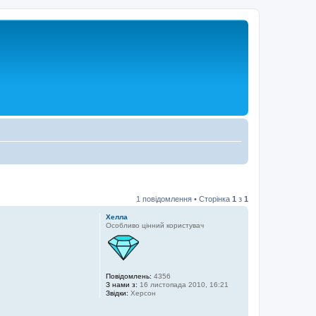
1 повідомлення • Сторінка
1
з
1
Хелла
Особливо цінний користувач
Повідомлень:
4356
З нами з:
16 листопада 2010, 16:21
Звідки:
Херсон