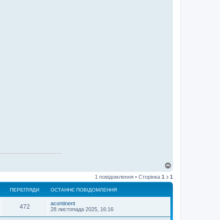
Д
о
1 повідомлення • Сторінка
1
з
1
г
о
ПЕРЕГЛЯДИ
ОСТАННЄ ПОВІДОМЛЕННЯ
р
и
acontinent
472
28 листопада 2025, 16:16