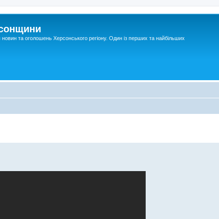
рсонщини
я новин та оголошень Херсонського регіону. Один із перших та найбільших