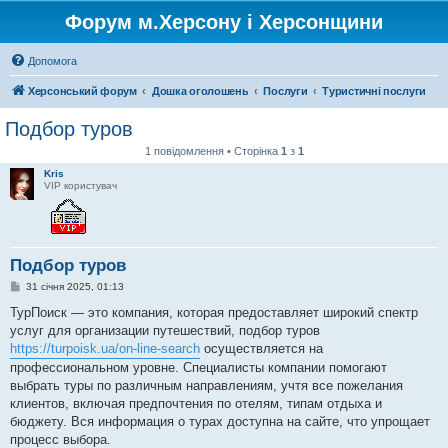
Форум м.Херсону і Херсонщини
Допомога
Херсонський форум
Дошка оголошень
Послуги
Туристичні послуги
Подбор туров
1 повідомлення • Сторінка
1
з
1
Kris
VIP користувач
Подбор туров
П
31 січня 2025, 01:13
о
в
ТурПоиск — это компания, которая предоставляет широкий спектр
і
услуг для организации путешествий, подбор туров
д
о
https://turpoisk.ua/on-line-search
осуществляется на
м
профессиональном уровне. Специалисты компании помогают
л
е
выбрать туры по различным направлениям, учтя все пожелания
н
клиентов, включая предпочтения по отелям, типам отдыха и
н
я
бюджету. Вся информация о турах доступна на сайте, что упрощает
процесс выбора.