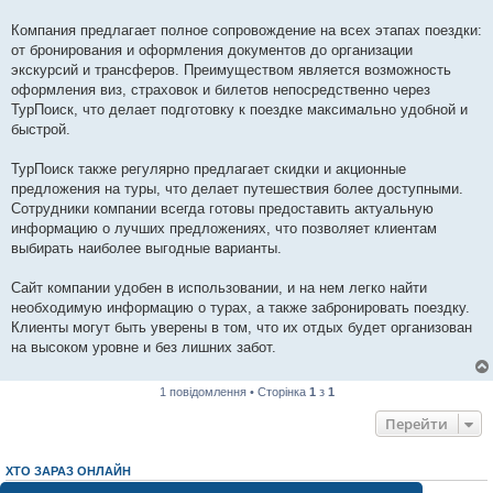
Компания предлагает полное сопровождение на всех этапах поездки:
от бронирования и оформления документов до организации
экскурсий и трансферов. Преимуществом является возможность
оформления виз, страховок и билетов непосредственно через
ТурПоиск, что делает подготовку к поездке максимально удобной и
быстрой.
ТурПоиск также регулярно предлагает скидки и акционные
предложения на туры, что делает путешествия более доступными.
Сотрудники компании всегда готовы предоставить актуальную
информацию о лучших предложениях, что позволяет клиентам
выбирать наиболее выгодные варианты.
Сайт компании удобен в использовании, и на нем легко найти
необходимую информацию о турах, а также забронировать поездку.
Клиенты могут быть уверены в том, что их отдых будет организован
на высоком уровне и без лишних забот.
1 повідомлення • Сторінка
1
з
1
Перейти
ХТО ЗАРАЗ ОНЛАЙН
Зараз переглядають цей форум:
ClaudeBot [AI бот]
і 1 гість