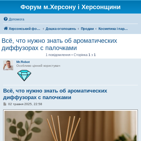
Форум м.Херсону і Херсонщини
Допомога
Херсонський форум
Дошка оголошень
Продам
Косметика і парфумерія
Всё, что нужно знать об ароматических
диффузорах с палочками
1 повідомлення • Сторінка
1
з
1
Mr.Robot
Особливо цінний користувач
Всё, что нужно знать об ароматических
диффузорах с палочками
П
02 травня 2025, 22:58
о
в
і
д
о
м
л
е
н