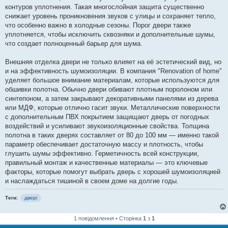
контуров уплотнения. Такая многослойная защита существенно
снижает уровень проникновения звуков с улицы и сохраняет тепло,
что особенно важно в холодные сезоны. Порог двери также
уплотняется, чтобы исключить сквозняки и дополнительные шумы,
что создает полноценный барьер для шума.
Внешняя отделка двери не только влияет на её эстетический вид, но
и на эффективность шумоизоляции. В компания "Renovation of home"
уделяет большое внимание материалам, которые используются для
обшивки полотна. Обычно двери обивают плотным поролоном или
синтепоном, а затем закрывают декоративными панелями из дерева
или МДФ, которые отлично гасит звуки. Металлические поверхности
с дополнительным ПВХ покрытием защищают дверь от погодных
воздействий и усиливают звукоизоляционные свойства. Толщина
полотна в таких дверях составляет от 80 до 100 мм — именно такой
параметр обеспечивает достаточную массу и плотность, чтобы
глушить шумы эффективно. Герметичность всей конструкции,
правильный монтаж и качественные материалы — это ключевые
факторы, которые помогут выбрать дверь с хорошей шумоизоляцией
и наслаждаться тишиной в своем доме на долгие годы.
Теги:
двері
1 повідомлення • Сторінка
1
з
1