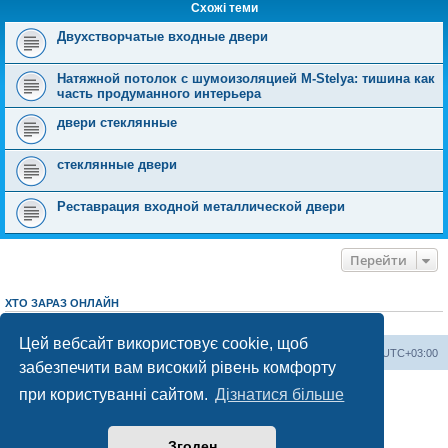
Схожі теми
Двухстворчатые входные двери
Натяжной потолок с шумоизоляцией M-Stelya: тишина как
часть продуманного интерьера
двери стеклянные
стеклянные двери
Реставрация входной металлической двери
Перейти
ХТО ЗАРАЗ ОНЛАЙН
Зараз переглядають цей форум:
ClaudeBot [AI бот]
і 6 гостей
Цей вебсайт використовує cookie, щоб
Херсонський форум
Команда
Часовий пояс
UTC+03:00
забезпечити вам високий рівень комфорту
Працює на phpBB® Forum Software © phpBB Limited
при користуванні сайтом.
Дізнатися більше
Конфіденційність
|
Умови
Згоден