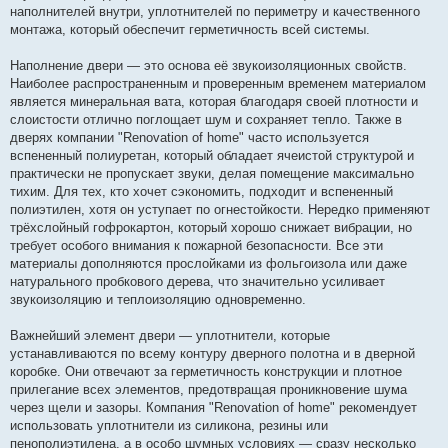
наполнителей внутри, уплотнителей по периметру и качественного
монтажа, который обеспечит герметичность всей системы.
Наполнение двери — это основа её звукоизоляционных свойств.
Наиболее распространенным и проверенным временем материалом
является минеральная вата, которая благодаря своей плотности и
слоистости отлично поглощает шум и сохраняет тепло. Также в
дверях компании "Renovation of home" часто используется
вспененный полиуретан, который обладает ячеистой структурой и
практически не пропускает звуки, делая помещение максимально
тихим. Для тех, кто хочет сэкономить, подходит и вспененный
полиэтилен, хотя он уступает по огнестойкости. Нередко применяют
трёхслойный гофрокартон, который хорошо снижает вибрации, но
требует особого внимания к пожарной безопасности. Все эти
материалы дополняются прослойками из фольгоизола или даже
натурального пробкового дерева, что значительно усиливает
звукоизоляцию и теплоизоляцию одновременно.
Важнейший элемент двери — уплотнители, которые
устанавливаются по всему контуру дверного полотна и в дверной
коробке. Они отвечают за герметичность конструкции и плотное
прилегание всех элементов, предотвращая проникновение шума
через щели и зазоры. Компания "Renovation of home" рекомендует
использовать уплотнители из силикона, резины или
пенополиэтилена, а в особо шумных условиях — сразу несколько