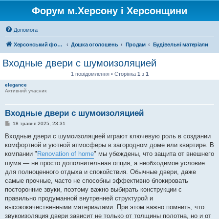
Форум м.Херсону і Херсонщини
Допомога
Херсонський форум
Дошка оголошень
Продам
Будівельні матеріали
Входные двери с шумоизоляцией
1 повідомлення • Сторінка
1
з
1
elegance
Активний учасник
Входные двери с шумоизоляцией
П
18 травня 2025, 23:31
о
в
Входные двери с шумоизоляцией играют ключевую роль в создании
і
комфортной и уютной атмосферы в загородном доме или квартире. В
д
о
компании "
Renovation of home
" мы убеждены, что защита от внешнего
м
шума — не просто дополнительная опция, а необходимое условие
л
е
для полноценного отдыха и спокойствия. Обычные двери, даже
н
самые прочные, часто не способны эффективно блокировать
н
я
посторонние звуки, поэтому важно выбирать конструкции с
правильно продуманной внутренней структурой и
высококачественными материалами. При этом важно помнить, что
звукоизоляция двери зависит не только от толщины полотна, но и от