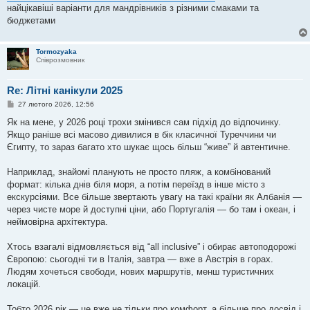
найцікавіші варіанти для мандрівників з різними смаками та
бюджетами
Tormozyaka
Співрозмовник
Re: Літні канікули 2025
П
27 лютого 2026, 12:56
о
в
Як на мене, у 2026 році трохи змінився сам підхід до відпочинку.
і
Якщо раніше всі масово дивилися в бік класичної Туреччини чи
д
о
Єгипту, то зараз багато хто шукає щось більш “живе” й автентичне.
м
л
е
Наприклад, знайомі планують не просто пляж, а комбінований
н
формат: кілька днів біля моря, а потім переїзд в інше місто з
н
я
екскурсіями. Все більше звертають увагу на такі країни як Албанія —
через чисте море й доступні ціни, або Португалія — бо там і океан, і
неймовірна архітектура.
Хтось взагалі відмовляється від “all inclusive” і обирає автоподорожі
Європою: сьогодні ти в Італія, завтра — вже в Австрія в горах.
Людям хочеться свободи, нових маршрутів, менш туристичних
локацій.
Тобто 2026 рік — це вже не тільки про комфорт, а більше про досвід і