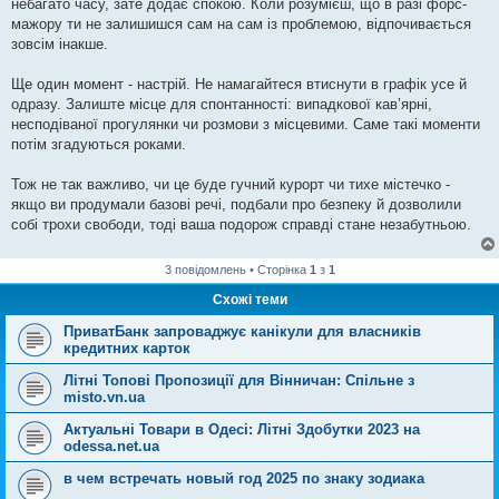
небагато часу, зате додає спокою. Коли розумієш, що в разі форс-
мажору ти не залишишся сам на сам із проблемою, відпочивається
зовсім інакше.
Ще один момент - настрій. Не намагайтеся втиснути в графік усе й
одразу. Залиште місце для спонтанності: випадкової кав’ярні,
несподіваної прогулянки чи розмови з місцевими. Саме такі моменти
потім згадуються роками.
Тож не так важливо, чи це буде гучний курорт чи тихе містечко -
якщо ви продумали базові речі, подбали про безпеку й дозволили
собі трохи свободи, тоді ваша подорож справді стане незабутньою.
3 повідомлень • Сторінка
1
з
1
Схожі теми
ПриватБанк запроваджує канікули для власників
кредитних карток
Літні Топові Пропозиції для Вінничан: Спільне з
misto.vn.ua
Актуальні Товари в Одесі: Літні Здобутки 2023 на
odessa.net.ua
в чем встречать новый год 2025 по знаку зодиака