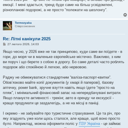
емоції. І мені здається, тренд буде саме на більш усвідомлені,
різнопланові подорожі, а не просто “полежати на шезлонгу”.
Tormozyaka
Співрозмовник
Re: Літні канікули 2025
П
27 лютого 2026, 14:03
о
в
Якщо чесно, у 2026 вже не так принципово, куди саме ви поїдете - в
і
гори, до моря чи в маленьке європейське містечко. Важливо, з ким
д
о
ви поруч і що берете з собою в дорогу. Бо саме деталі часто роблять
м
подорож або спокійною й легкою, або нервовою.
л
е
н
Раджу не обмежуватися стандартним “валіза-паспорт-квитки”.
н
я
Обов’язково майте копії документів (у хмарі й паперові), базову
аптечку, power bank, зручне взуття навіть якщо їдете “просто на
пляж”, і мінімальний фінансовий запас на непередбачувані витрати.
Якщо плануєте активності - трекінг, авто в оренду чи екскурсії -
краще продумати це заздалегідь, а не на місці в паніці.
І окремо - не забувайте про туристичне страхування. Це та річ, про
яку згадують уже коли щось сталося, але краще, щоб воно просто
було. Наприклад, можна оформити поліс у
ПЗУ Україна
- це займає