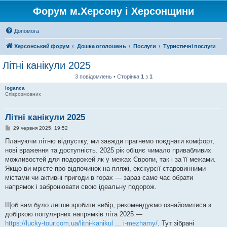
Форум м.Херсону і Херсонщини
Допомога
Херсонський форум
Дошка оголошень
Послуги
Туристичні послуги
Літні канікули 2025
3 повідомлень • Сторінка
1
з
1
loganca
Співрозмовник
Літні канікули 2025
П
29 червня 2025, 19:52
о
в
Плануючи літню відпустку, ми завжди прагнемо поєднати комфорт,
і
нові враження та доступність. 2025 рік обіцяє чимало привабливих
д
о
можливостей для подорожей як у межах Європи, так і за її межами.
м
Якщо ви мрієте про відпочинок на пляжі, екскурсії старовинними
л
е
містами чи активні пригоди в горах — зараз саме час обрати
н
напрямок і забронювати свою ідеальну подорож.
н
я
Щоб вам було легше зробити вибір, рекомендуємо ознайомитися з
добіркою популярних напрямків літа 2025 —
https://lucky-tour.com.ua/litni-kanikul ... i-mezhamy/
. Тут зібрані