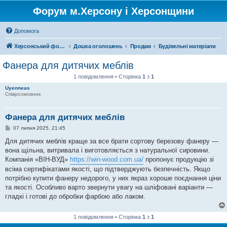
Форум м.Херсону і Херсонщини
Допомога
Херсонський форум
Дошка оголошень
Продам
Будівельні матеріали
Фанера для дитячих меблів
1 повідомлення • Сторінка
1
з
1
Uyenneas
Співрозмовник
Фанера для дитячих меблів
П
07 липня 2025, 21:45
о
в
Для дитячих меблів краще за все брати сортову березову фанеру —
і
вона щільна, витривала і виготовляється з натуральної сировини.
д
о
Компанія «ВІН-ВУД»
https://win-wood.com.ua/
пропонує продукцію зі
м
всіма сертифікатами якості, що підтверджують безпечність. Якщо
л
е
потрібно купити фанеру недорого, у них якраз хороше поєднання ціни
н
та якості. Особливо варто звернути увагу на шліфовані варіанти —
н
я
гладкі і готові до обробки фарбою або лаком.
1 повідомлення • Сторінка
1
з
1