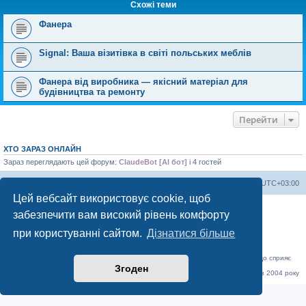
Схожі теми
Фанера
Signal: Ваша візитівка в світі польських меблів
Фанера від виробника — якісний матеріал для
будівництва та ремонту
Перейти
ХТО ЗАРАЗ ОНЛАЙН
Зараз переглядають цей форум:
ClaudeBot [AI бот]
і 4 гостей
Херсонський форум
Команда
Часовий пояс
UTC+03:00
Цей вебсайт використовує cookie, щоб
Працює на phpBB® Forum Software © phpBB Limited
забезпечити вам високий рівень комфорту
Конфіденційність
|
Умови
при користуванні сайтом.
Дізнатися більше
«Херсонський форум» – приватний, незалежний інтерактивний веб-ресурс, що сприяє
комунікації через глобальну мережу Інтернет.
Згоден
Відкривайте
hf.ua
та приєднуйтесь до дружньої спільноти, яка тут спілкується з 2004 року
до сьогодні. © Всі права захищені.