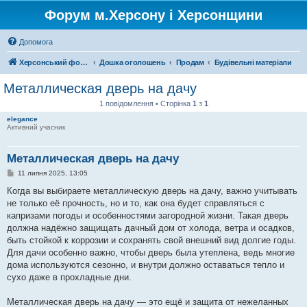
Форум м.Херсону і Херсонщини
Допомога
Херсонський форум
Дошка оголошень
Продам
Будівельні матеріали
Металлическая дверь на дачу
1 повідомлення • Сторінка
1
з
1
elegance
Активний учасник
Металлическая дверь на дачу
П
11 липня 2025, 13:05
о
в
Когда вы выбираете металлическую дверь на дачу, важно учитывать
і
не только её прочность, но и то, как она будет справляться с
д
о
капризами погоды и особенностями загородной жизни. Такая дверь
м
должна надёжно защищать дачный дом от холода, ветра и осадков,
л
е
быть стойкой к коррозии и сохранять свой внешний вид долгие годы.
н
Для дачи особенно важно, чтобы дверь была утеплена, ведь многие
н
я
дома используются сезонно, и внутри должно оставаться тепло и
сухо даже в прохладные дни.
Металлическая дверь на дачу — это ещё и защита от нежеланных