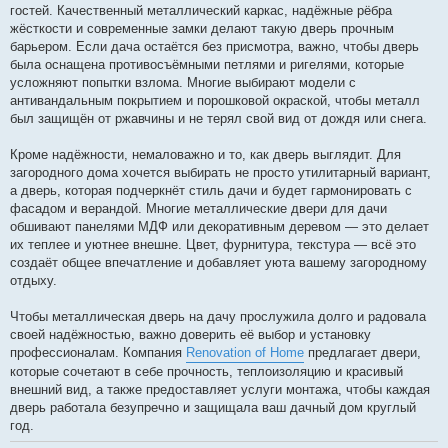
гостей. Качественный металлический каркас, надёжные рёбра
жёсткости и современные замки делают такую дверь прочным
барьером. Если дача остаётся без присмотра, важно, чтобы дверь
была оснащена противосъёмными петлями и ригелями, которые
усложняют попытки взлома. Многие выбирают модели с
антивандальным покрытием и порошковой окраской, чтобы металл
был защищён от ржавчины и не терял свой вид от дождя или снега.
Кроме надёжности, немаловажно и то, как дверь выглядит. Для
загородного дома хочется выбирать не просто утилитарный вариант,
а дверь, которая подчеркнёт стиль дачи и будет гармонировать с
фасадом и верандой. Многие металлические двери для дачи
обшивают панелями МДФ или декоративным деревом — это делает
их теплее и уютнее внешне. Цвет, фурнитура, текстура — всё это
создаёт общее впечатление и добавляет уюта вашему загородному
отдыху.
Чтобы металлическая дверь на дачу прослужила долго и радовала
своей надёжностью, важно доверить её выбор и установку
профессионалам. Компания
Renovation of Home
предлагает двери,
которые сочетают в себе прочность, теплоизоляцию и красивый
внешний вид, а также предоставляет услуги монтажа, чтобы каждая
дверь работала безупречно и защищала ваш дачный дом круглый
год.