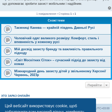
що допомагає зробити захист мобільним і надійним.
1 повідомлення • Сторінка
1
з
1
Схожі теми
Таємниці Канева — крайній південь Давньої Русі
Чоловічий одяг великого розміру: Комфорт, стиль і
впевненість у кожному русі
Мій досвід захисту бренду та важливість правильного
підходу
«Світ Москітних Сіток» – сучасний підхід до захисту від
комах
Міжнародний день захисту дітей у звільненому Херсоні/
Червень, 2023р
Перейти
ХТО ЗАРАЗ ОНЛАЙН
Зараз переглядають цей форум:
ClaudeBot [AI бот]
і 0 гостей
Цей вебсайт використовує cookie, щоб
Херсонський форум
Команда
Часовий пояс
UTC+03:00
забезпечити вам високий рівень комфорту