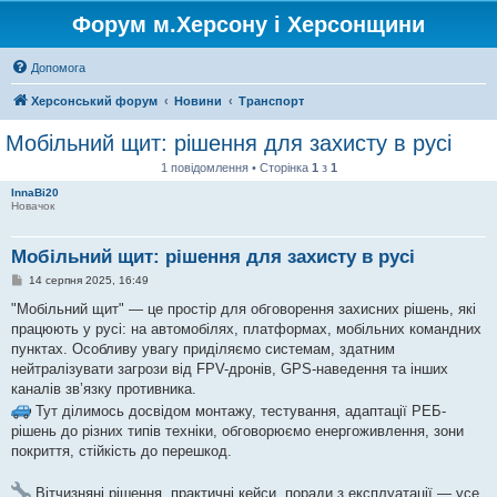
Форум м.Херсону і Херсонщини
Допомога
Херсонський форум
Новини
Транспорт
Мобільний щит: рішення для захисту в русі
1 повідомлення • Сторінка
1
з
1
InnaBi20
Новачок
Мобільний щит: рішення для захисту в русі
П
14 серпня 2025, 16:49
о
в
"Мобільний щит" — це простір для обговорення захисних рішень, які
і
працюють у русі: на автомобілях, платформах, мобільних командних
д
о
пунктах. Особливу увагу приділяємо системам, здатним
м
нейтралізувати загрози від FPV-дронів, GPS-наведення та інших
л
е
каналів зв’язку противника.
н
Тут ділимось досвідом монтажу, тестування, адаптації РЕБ-
н
я
рішень до різних типів техніки, обговорюємо енергоживлення, зони
покриття, стійкість до перешкод.
Вітчизняні рішення, практичні кейси, поради з експлуатації — усе,