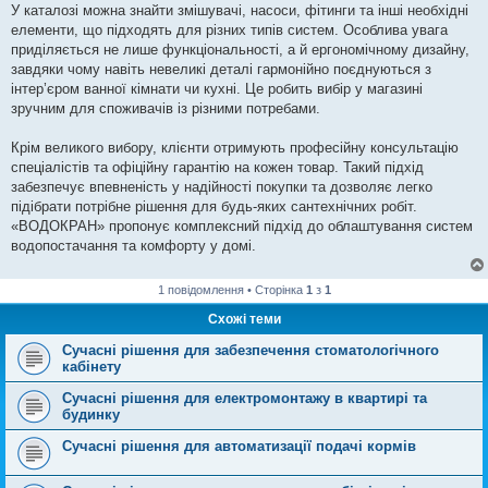
У каталозі можна знайти змішувачі, насоси, фітинги та інші необхідні
елементи, що підходять для різних типів систем. Особлива увага
приділяється не лише функціональності, а й ергономічному дизайну,
завдяки чому навіть невеликі деталі гармонійно поєднуються з
інтер’єром ванної кімнати чи кухні. Це робить вибір у магазині
зручним для споживачів із різними потребами.
Крім великого вибору, клієнти отримують професійну консультацію
спеціалістів та офіційну гарантію на кожен товар. Такий підхід
забезпечує впевненість у надійності покупки та дозволяє легко
підібрати потрібне рішення для будь-яких сантехнічних робіт.
«ВОДОКРАН» пропонує комплексний підхід до облаштування систем
водопостачання та комфорту у домі.
1 повідомлення • Сторінка
1
з
1
Схожі теми
Сучасні рішення для забезпечення стоматологічного
кабінету
Сучасні рішення для електромонтажу в квартирі та
будинку
Сучасні рішення для автоматизації подачі кормів