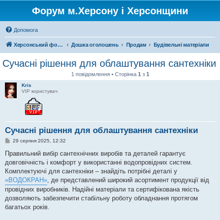
Форум м.Херсону і Херсонщини
Допомога
Херсонський форум
Дошка оголошень
Продам
Будівельні матеріали
Сучасні рішення для облаштування сантехніки
1 повідомлення • Сторінка
1
з
1
Kris
VIP користувач
Сучасні рішення для облаштування сантехніки
П
29 серпня 2025, 12:32
о
в
Правильний вибір сантехнічних виробів та деталей гарантує
і
довговічність і комфорт у використанні водопровідних систем.
д
о
Комплектуючі для сантехніки – знайдіть потрібні деталі у
м
«ВОДОКРАН»
, де представлений широкий асортимент продукції від
л
е
провідних виробників. Надійні матеріали та сертифікована якість
н
дозволяють забезпечити стабільну роботу обладнання протягом
н
я
багатьох років.