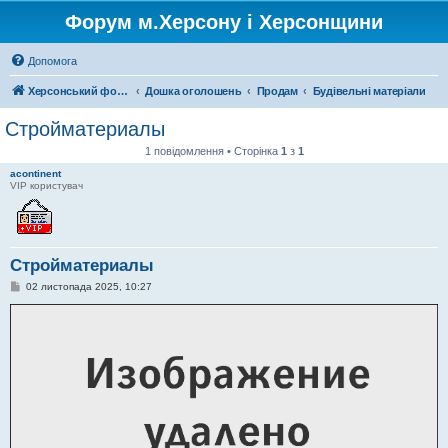
Форум м.Херсону і Херсонщини
Допомога
Херсонський форум
Дошка оголошень
Продам
Будівельні матеріали
Стройматериалы
1 повідомлення • Сторінка
1
з
1
acontinent
VIP користувач
Стройматериалы
П
02 листопада 2025, 10:27
о
в
і
д
о
м
л
е
н
н
я