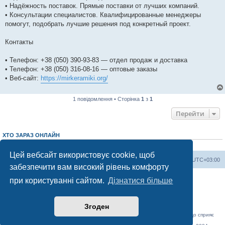
• Надёжность поставок. Прямые поставки от лучших компаний.
• Консультации специалистов. Квалифицированные менеджеры
помогут, подобрать лучшие решения под конкретный проект.
Контакты
• Телефон: +38 (050) 390-93-83 — отдел продаж и доставка
• Телефон: +38 (050) 316-08-16 — оптовые заказы
• Веб-сайт:
https://mirkeramiki.org/
1 повідомлення • Сторінка
1
з
1
Перейти
ХТО ЗАРАЗ ОНЛАЙН
Зараз переглядають цей форум:
ClaudeBot [AI бот]
і 6 гостей
Цей вебсайт використовує cookie, щоб
Херсонський форум
Команда
Часовий пояс
UTC+03:00
забезпечити вам високий рівень комфорту
Працює на phpBB® Forum Software © phpBB Limited
при користуванні сайтом.
Дізнатися більше
Конфіденційність
|
Умови
Згоден
«Херсонський форум» – приватний, незалежний інтерактивний веб-ресурс, що сприяє
комунікації через глобальну мережу Інтернет.