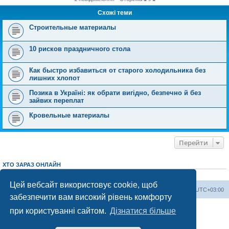
Схожі теми
Строительные материалы
10 рисков праздничного стола
Как быстро избавиться от старого холодильника без
лишних хлопот
Позика в Україні: як обрати вигідно, безпечно й без
зайвих переплат
Кровельные материалы
Перейти
ХТО ЗАРАЗ ОНЛАЙН
Зараз переглядають цей форум:
ClaudeBot [AI бот]
і 3 гостей
Цей вебсайт використовує cookie, щоб
Херсонський форум
Команда
Часовий пояс
UTC+03:00
забезпечити вам високий рівень комфорту
Працює на phpBB® Forum Software © phpBB Limited
при користуванні сайтом.
Дізнатися більше
Конфіденційність
|
Умови