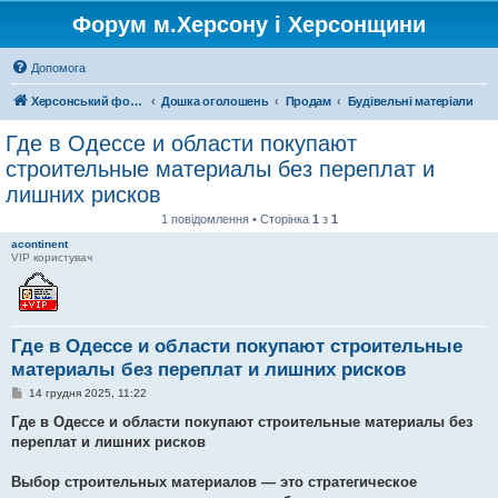
Форум м.Херсону і Херсонщини
Допомога
Херсонський форум
Дошка оголошень
Продам
Будівельні матеріали
Где в Одессе и области покупают
строительные материалы без переплат и
лишних рисков
1 повідомлення • Сторінка
1
з
1
acontinent
VIP користувач
Где в Одессе и области покупают строительные
материалы без переплат и лишних рисков
П
14 грудня 2025, 11:22
о
в
Где в Одессе и области покупают строительные материалы без
і
переплат и лишних рисков
д
о
м
Выбор строительных материалов — это стратегическое
л