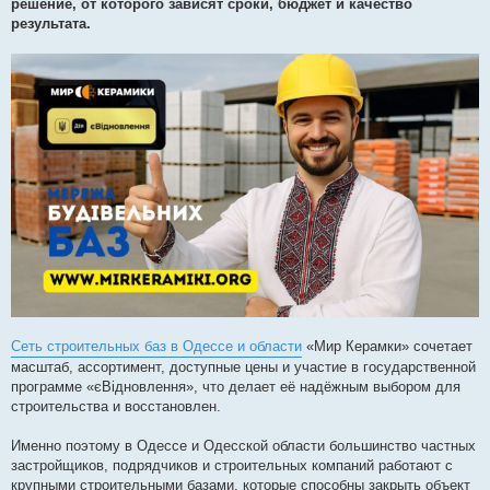
е
решение, от которого зависят сроки, бюджет и качество
н
результата.
н
я
Сеть строительных баз в Одессе и области
«Мир Керамки» сочетает
масштаб, ассортимент, доступные цены и участие в государственной
программе «єВідновлення», что делает её надёжным выбором для
строительства и восстановлен.
Именно поэтому в Одессе и Одесской области большинство частных
застройщиков, подрядчиков и строительных компаний работают с
крупными строительными базами, которые способны закрыть объект