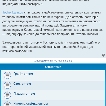
індивідуальними розмірами.
Tochenka.in.ua
співпрацює з майстернями, ритуальними компаніями
та виробниками пам’ятників по всій Україні. Для оптових партнерів
доступні вигідні ціни, стабільні поставки та можливість регулярного
виготовлення великих партій продукції. Завдяки власному
виробництву в Коростишеві компанія контролює якість на всіх етапах
— від відбору каменю до фінального полірування готових виробів.
Замовляючи граніт оптом у Tochenka, клієнти отримують надійного
партнера, якісний український камінь та професійний підхід до
кожного замовлення.
1 повідомлення • Сторінка
1
з
1
Схожі теми
Граніт оптом
Сток оптом
Піжами оптом
Кіперна стрічка оптом