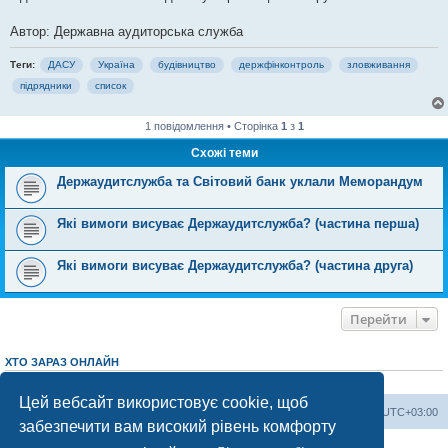
Автор: Державна аудиторська служба
Теги:
ДАСУ
Україна
будівництво
держфінконтроль
зловживання
підрядники
список
1 повідомлення • Сторінка
1
з
1
Схожі теми
Держаудитслужба та Світовий банк уклали Меморандум
Які вимоги висуває Держаудитслужба? (частина перша)
Які вимоги висуває Держаудитслужба? (частина друга)
Перейти
ХТО ЗАРАЗ ОНЛАЙН
Зараз переглядають цей форум:
ClaudeBot [AI бот]
і 0 гостей
Цей вебсайт використовує cookie, щоб
Херсонський форум
Команда
Часовий пояс
UTC+03:00
забезпечити вам високий рівень комфорту
Працює на phpBB® Forum Software © phpBB Limited