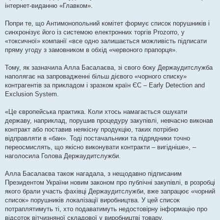
інтернет-виданню «Главком».
Попри те, що Антимонопольний комітет формує список порушників і
синхронізує його із системою електронних торгів Prozorro, у
«токсичної» компанії «все одно залишається можливість підписати
пряму угоду з замовником в обхід «червоного прапорця».
Тому, як зазначила Алла Басалаєва, зі свого боку Держаудитслужба
наполягає на запровадженні більш дієвого «чорного списку»
контрагентів за прикладом і зразком країн ЄС – Early Detection and
Exclusion System.
«Це європейська практика. Коли хтось намагається ошукати
державу, наприклад, порушив процедуру закупівлі, невчасно виконав
контракт або поставив неякісну продукцію, таких потрібно
відправляти в «бан». Тоді постачальники та підрядники точно
переосмислять, що якісно виконувати контракти – вигідніше», –
наголосила Голова Держаудитслужби.
Алла Басалаєва також нагадала, з нещодавно підписаним
Президентом України новим законом про публічні закупівлі, в розробці
якого брали участь фахівці Держаудитслужби, вже запрацює «чорний
список» порушників локалізації виробництва. У цей список
потраплятимуть ті, хто подаватимуть недостовірну інформацію про
відсоток вітчизняної складової у виробництві товару.