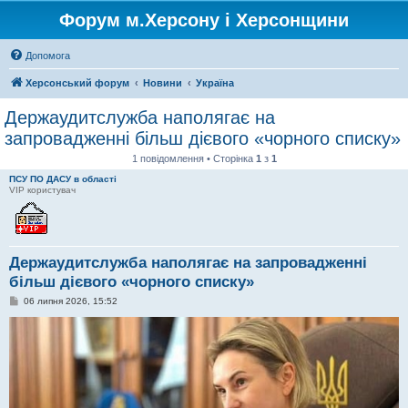
Форум м.Херсону і Херсонщини
Допомога
Херсонський форум
Новини
Україна
Держаудитслужба наполягає на
запровадженні більш дієвого «чорного списку»
1 повідомлення • Сторінка
1
з
1
ПСУ ПО ДАСУ в області
VIP користувач
Держаудитслужба наполягає на запровадженні
більш дієвого «чорного списку»
П
06 липня 2026, 15:52
о
в
і
д
о
м
л
е
н