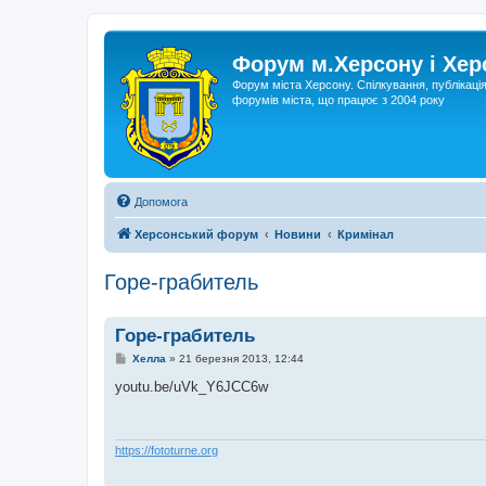
Форум м.Херсону і Хе
Форум міста Херсону. Спілкування, публікаці
форумів міста, що працює з 2004 року
Допомога
Херсонський форум
Новини
Кримінал
Горе-грабитель
Горе-грабитель
П
Хелла
»
21 березня 2013, 12:44
о
в
youtu.be/uVk_Y6JCC6w
і
д
о
м
л
https://fototurne.org
е
н