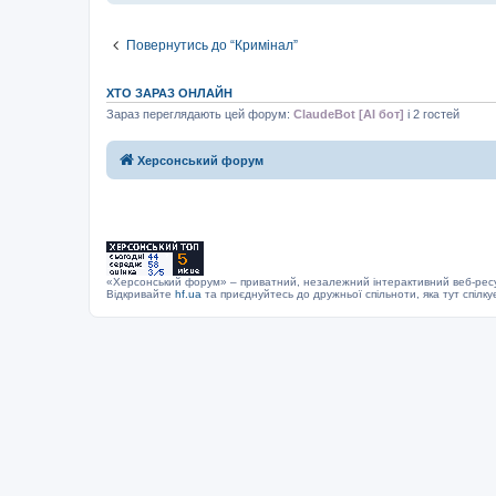
н
я
Повернутись до “Кримінал”
ХТО ЗАРАЗ ОНЛАЙН
Зараз переглядають цей форум:
ClaudeBot [AI бот]
і 2 гостей
Херсонський форум
«Херсонський форум» – приватний, незалежний інтерактивний веб-ресур
Відкривайте
hf.ua
та приєднуйтесь до дружньої спільноти, яка тут спілку