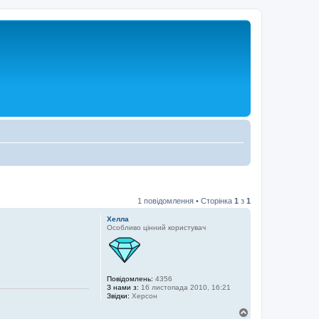
1 повідомлення • Сторінка
1
з
1
Хелла
Особливо цінний користувач
Повідомлень:
4356
З нами з:
16 листопада 2010, 16:21
Звідки:
Херсон
Д