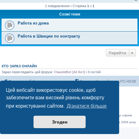
1 повідомлення • Сторінка
1
з
1
Схожі теми
Работа из дома
Работа в Швеции по контракту
Перейти
ХТО ЗАРАЗ ОНЛАЙН
Зараз переглядають цей форум:
ClaudeBot [AI бот]
і 3 гостей
Херсонський форум
Команда
Часовий пояс
UTC+03:00
Цей вебсайт використовує cookie, щоб
Працює на phpBB® Forum Software © phpBB Limited
забезпечити вам високий рівень комфорту
Конфіденційність
|
Умови
при користуванні сайтом.
Дізнатися більше
«Херсонський форум» – приватний, незалежний інтерактивний веб-ресурс, що сприяє
комунікації через глобальну мережу Інтернет.
Згоден
Відкривайте
hf.ua
та приєднуйтесь до дружньої спільноти, яка тут спілкується з 2004 року
до сьогодні. © Всі права захищені.