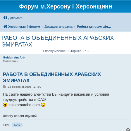
Форум м.Херсону і Херсонщини
Допомога
Херсонський форум
Дошка оголошень
Робота та пошук ділових партнерів
РАБОТА В ОБЪЕДИНЁННЫХ АРАБСКИХ
ЭМИРАТАХ
1 повідомлення • Сторінка
1
з
1
Golden Ant Arb
Мовчазний
РАБОТА В ОБЪЕДИНЁННЫХ АРАБСКИХ
ЭМИРАТАХ
П
24 березня 2006, 17:30
о
в
На сайте нашего агентства Вы найдёте вакансии и условия
і
трудоустройства в ОАЭ.
д
о
zolotamuraha.com
м
л
е
Дорогу осилит идущий
н
н
Теги:
ОАЕ
я