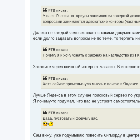
в
і
FTB писав:
д
о
У нас в России нотариусы занимаются заверкой доков
м
вопросами занимаются адвокатские конторы (частным
л
е
н
Далеко не каждый человек знает с какими документами 
н
я
если долго задавать вопросы не по теме, то терпеть ни
FTB писав:
Почему я и хочу узнать о законах на наследство из Г
Закажите через книжный интернет-магазин. В интернет
FTB писав:
Хотя сейчас промелькнула мысль о поиске в Яндексе.
Лучше Яндекса в этом случае поисковый сервер по ук
Я почему-то подумал, что вас не устроит самостоятель
FTB писав:
Дааа, пустоватый форум у вас.
Сам вижу, уже подумываю повесить бигморду в центре 