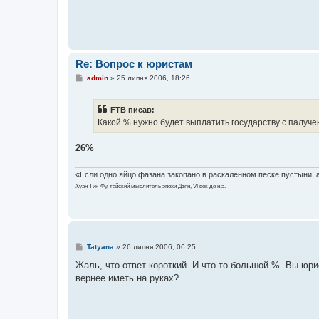
н
я
Re: Вопрос к юристам
П
admin
»
25 липня 2006, 18:26
о
в
і
FTB писав:
д
о
Какой % нужно будет выплатить государству с палуче
м
л
е
26%
н
н
я
«Если одно яйцо фазана закопано в раскаленном песке пустыни, а 
Хуан Тин-Фу, тайский мыслитель эпохи Дзян, VI век до н.э.
П
Tatyana
»
26 липня 2006, 06:25
о
в
Жаль, что ответ короткий. И что-то большой %. Вы юри
і
вернее иметь на руках?
д
о
м
л
е