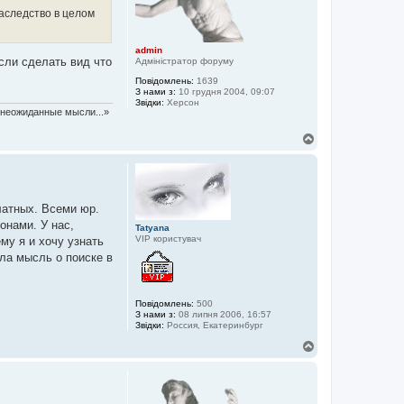
наследство в целом
admin
если сделать вид что
Адміністратор форуму
Повідомлень:
1639
З нами з:
10 грудня 2004, 09:07
Звідки:
Херсон
т неожиданные мысли...»
Д
о
г
о
р
и
латных. Всеми юр.
онами. У нас,
Tatyana
VIP користувач
му я и хочу узнать
ла мысль о поиске в
Повідомлень:
500
З нами з:
08 липня 2006, 16:57
Звідки:
Россия, Екатеринбург
Д
о
г
о
р