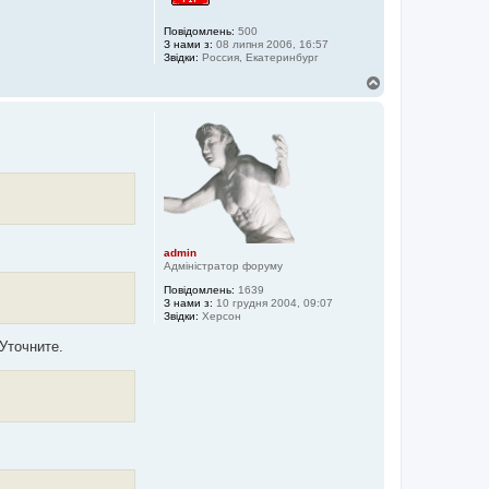
Повідомлень:
500
З нами з:
08 липня 2006, 16:57
Звідки:
Россия, Екатеринбург
Д
о
г
о
р
и
admin
Адміністратор форуму
Повідомлень:
1639
З нами з:
10 грудня 2004, 09:07
Звідки:
Херсон
Уточните.