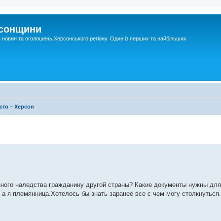
рсонщини
я новин та оголошень Херсонського регіону. Один із перших та найбільших
сто – Херсон
нного наледства гражданину другой страны? Какие документы нужны дл
, а я племянница.Хотелось бы знать заранее все с чем могу столкнуться.