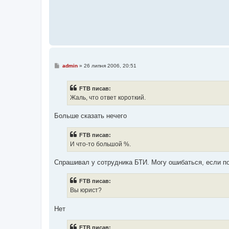
н
н
я
П
admin
»
26 липня 2006, 20:51
о
в
і
FTB писав:
д
о
Жаль, что ответ короткий.
м
л
е
Больше сказать нечего
н
н
я
FTB писав:
И что-то большой %.
Спрашивал у сотрудника БТИ. Могу ошибаться, если п
FTB писав:
Вы юрист?
Нет
FTB писав: