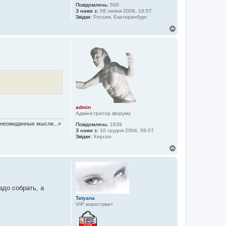
Повідомлень:
500
З нами з:
08 липня 2006, 16:57
Звідки:
Россия, Екатеринбург
Д
о
г
о
р
и
admin
Адміністратор форуму
т неожиданные мысли...»
Повідомлень:
1639
З нами з:
10 грудня 2004, 09:07
Звідки:
Херсон
Д
о
г
о
р
и
адо собрать, а
Tatyana
VIP користувач