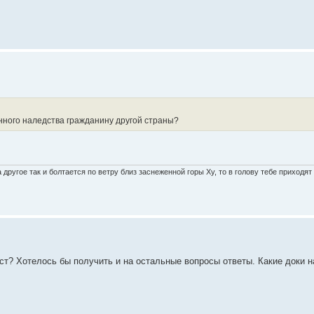
нного наледства гражданину другой страны?
другое так и болтается по ветру близ заснеженной горы Ху, то в голову тебе приходя
ст? Хотелось бы получить и на остальные вопросы ответы. Какие доки н