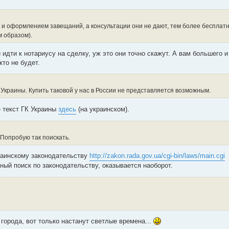
 и оформлением завещаний, а консультации они не дают, тем более бесплатн
 образом).
идти к нотариусу на сделку, уж это они точно скажут. А вам большего и
кто не будет.
К Украины. Купить таковой у нас в России не представляется возможным.
е текст ГК Украины
здесь
(на украинском).
 Попробую так поискать.
раинскому законодательству
http://zakon.rada.gov.ua/cgi-bin/laws/main.cgi
ный поиск по законодательству, оказывается наоборот.
города, вот только настанут светлые времена...