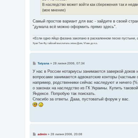
о
В наследство может войти как сбережения так и недв
м
(мое мнение)
л
е
н
Самый простов вариант для вас - зайдите в своей стран
н
я
"думала всё можно оформить прямо здесь".
«Если одно яйцо фазана закопано в раскаленном песке пустыни, а 
Хуан Тин-Фу, тайский мыслитель эпохи Дзян, VI век до н.э.
П
Tatyana
»
28 липня 2006, 07:34
о
в
У нас в России нотариусы занимаются заверкой доков 
і
вопросами занимаются адвокатские конторы (частным об
д
о
например, родственники сейчас наследуют и ничего (%)
м
о законах на наследство из ГК Украины. Купить таков
л
е
Яндексе. Попробую так поискать.
н
Спасибо за ответы. Дааа, пустоватый форум у вас.
н
я
П
admin
»
28 липня 2006, 20:08
о