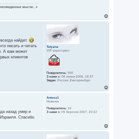
т неожиданные мысли...»
Д
о
г
о
р
и
 всегда найдет.
что писать и читать
Tatyana
VIP користувач
я. А вам может
ервых клиентов
Повідомлень:
500
З нами з:
08 липня 2006, 16:57
Звідки:
Россия, Екатеринбург
Д
о
г
Antoxa1
о
Новачок
р
Повідомлень:
10
и
ода назад умер и
З нами з:
05 березня 2007, 20:22
 Израиля. Спасибо.
Д
о
г
о