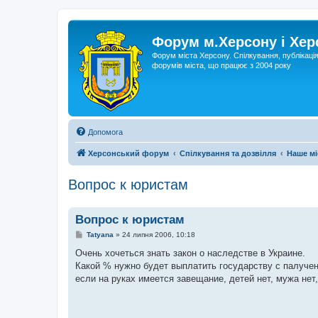
Форум м.Херсону і Хе
Форум міста Херсону. Спілкування, публікаці
форумів міста, що працює з 2004 року
Допомога
Херсонський форум
Спілкування та дозвілля
Наше мі
Вопрос к юристам
Вопрос к юристам
П
Tatyana
»
24 липня 2006, 10:18
о
в
Очень хочеться знать закон о наследстве в Украине.
і
Какой % нужно будет выплатить государству с палуче
д
о
если на руках имеется завещание, детей нет, мужа нет
м
л
е
н