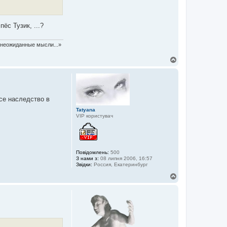
ёс Тузик, ...?
т неожиданные мысли...»
Д
о
г
о
р
и
се наследство в
Tatyana
VIP користувач
Повідомлень:
500
З нами з:
08 липня 2006, 16:57
Звідки:
Россия, Екатеринбург
Д
о
г
о
р
и