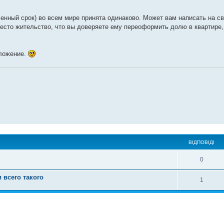
ленный срок) во всем мире принята одинаково. Может вам написать на сво
 место жительство, что вы доверяете ему переоформить долю в квартир
оложение.
ВІДПОВІДІ
0
 всего такого
1