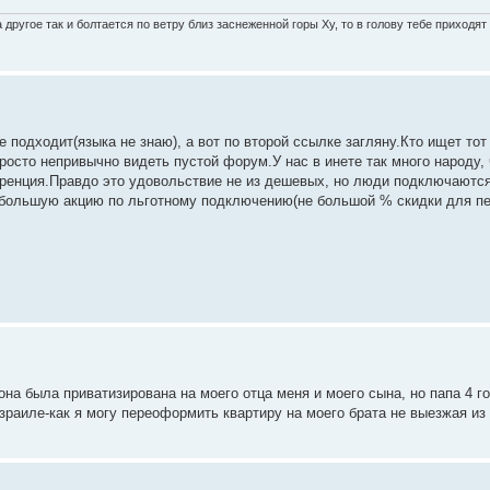
другое так и болтается по ветру близ заснеженной горы Ху, то в голову тебе приходя
 подходит(языка не знаю), а вот по второй ссылке загляну.Кто ищет тот
росто непривычно видеть пустой форум.У нас в инете так много народу, 
уренция.Правдо это удовольствие не из дешевых, но люди подключаютс
ебольшую акцию по льготному подключению(не большой % скидки для п
она была приватизирована на моего отца меня и моего сына, но папа 4 г
зраиле-как я могу переоформить квартиру на моего брата не выезжая из