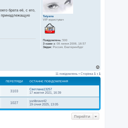
р
и
его брата её, с его,
е, принадлежащую
Tatyana
VIP користувач
Повідомлень:
500
З нами з:
08 липня 2006, 16:57
Звідки:
Россия, Екатеринбург
Д
о
11 повідомлень • Сторінка
1
з
1
г
о
ПЕРЕГЛЯДИ
ОСТАННЄ ПОВІДОМЛЕННЯ
р
и
Светлана13257
3103
17 жовтня 2021, 16:39
yuriibrave42
1027
19 січня 2025, 13:05
Перейти