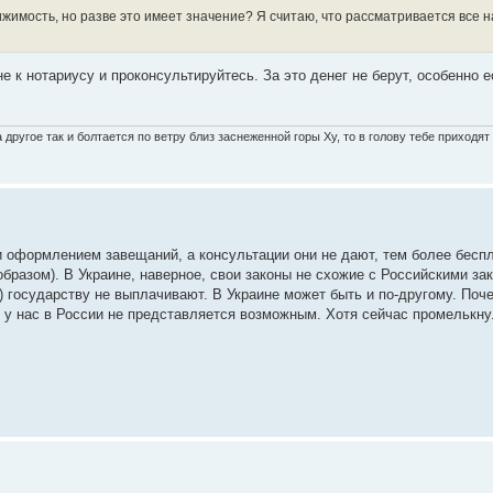
ижимость, но разве это имеет значение? Я считаю, что рассматривается все 
е к нотариусу и проконсультируйтесь. За это денег не берут, особенно 
другое так и болтается по ветру близ заснеженной горы Ху, то в голову тебе приходя
и оформлением завещаний, а консультации они не дают, тем более бесп
разом). В Украине, наверное, свои законы не схожие с Российскими зак
 государству не выплачивают. В Украине может быть и по-другому. Поче
ой у нас в России не представляется возможным. Хотя сейчас промелькну