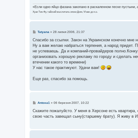
«Если одно яйцо фазана закопано в раскаленном песке пустыни, а 
Хуан Тин-Фу, тайский мыслитель эпохи Дзян, VI век до н.э.
П
Tatyana
»
28 липня 2006, 21:37
о
в
Спасибо за ссылки. Закон на Украинском конечно мне не
і
Ну а вам желаю набраться терпения, а народ придет. П
д
о
не успеваешь. Да и компаний-провайдеров полно.Конк
м
организовать хорошую рекламу по городу и сделать н
л
е
втечении какого то времени)
н
У нас такое практикуют. Удачи вам!
н
я
Еще раз, спасибо за помощь.
П
Antoxa1
»
06 березня 2007, 10:22
о
в
Скажите пожалуйсто. У меня в Херсоне есть квартира, 
і
свою часть завещал сыну(старшему брату). Я живу в И
д
о
м
л
е
н