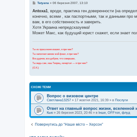
н
П
Tatyana
»
06 березня 2007, 13:10
я
о
в
Antoxa1
, вроде, практика ген.доверенности (на опреде
і
конечно, всеми , как паспортными, так и данными про
д
о
вам, в его собственность и заверить.
м
Хотя Украина непредсказуема!
л
е
Может Макс, как будущий юрист скажет, если знает п
н
н
я
Ты из праха меня изваял, я при чем?
Ты наполнил вином мой фиал, я при чем?
Все дурное, все доброе, что совершаю,
Ты ведь сам, наш Творец, начертал — я при чем?
(О.Х.)
СХОЖІ ТЕМИ
Вопрос о визовом центре
Светлана13257
»
17 жовтня 2021, 16:39
» в
Послуги
Ответ на главный вопрос жизни, вселенной и
Кью
»
26 березня 2023, 20:46
» в
Інше, OFFтоп, флуд
Повернутись до “Наше місто – Херсон”