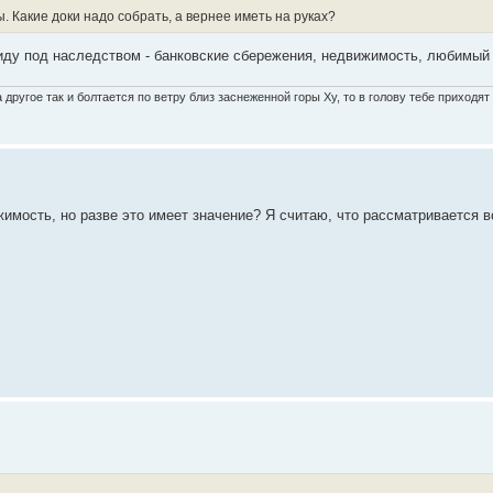
. Какие доки надо собрать, а вернее иметь на руках?
иду под наследством - банковские сбережения, недвижимость, любимый п
другое так и болтается по ветру близ заснеженной горы Ху, то в голову тебе приходя
жимость, но разве это имеет значение? Я считаю, что рассматривается в