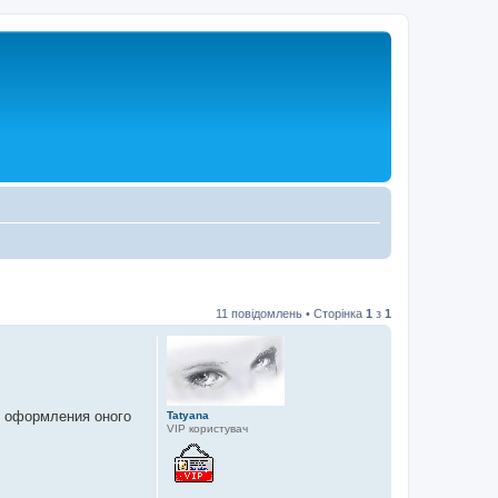
11 повідомлень • Сторінка
1
з
1
я оформления оного
Tatyana
VIP користувач