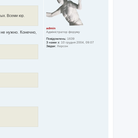
и
ых. Всеми юр.
admin
 не нужно. Конечно,
Адміністратор форуму
Повідомлень:
1639
З нами з:
10 грудня 2004, 09:07
Звідки:
Херсон