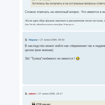
Хотелось бы получить и на остальные вопросы ответы
Сложно отвечать на неполный вопрос. Что имеется в в
«Если одно яйцо фазана закопано в раскаленном песке пустыни, а 
Хуан Тин-Фу, тайский мыслитель эпохи Дзян, VI век до н.э.
П
Tatyana
»
27 липня 2006, 05:53
о
в
В наследство может войти как сбережения так и недви
і
целом (мое мнение)
д
о
м
ЗЫ "Тузика"любимого не имеется !
л
е
н
н
я
П
admin
»
27 липня 2006, 18:17
о
в
і
FTB писав:
д