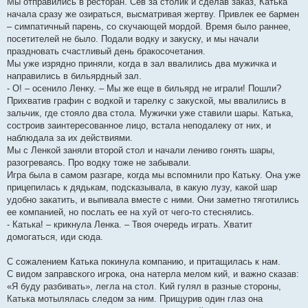
Мы отправились в ресторан. Сев за столик и сделав заказ, Катька
начала сразу же озираться, высматривая жертву. Привлек ее бармен
– симпатичный парень, со скучающей мордой. Время было раннее,
посетителей не было. Подали водку и закуску, и мы начали
праздновать счастливый день бракосочетания.
Мы уже изрядно приняли, когда в зал ввалились два мужичка и
направились в бильярдный зал.
- О! – осенило Ленку. – Мы же еще в бильярд не играли! Пошли?
Прихватив графин с водкой и тарелку с закуской, мы ввалились в
зальчик, где стояло два стола. Мужички уже ставили шары. Катька,
состроив заинтересованное лицо, встала неподалеку от них, и
наблюдала за их действиями.
Мы с Ленкой заняли второй стол и начали лениво гонять шары,
разогреваясь. Про водку тоже не забывали.
Игра была в самом разгаре, когда мы вспомнили про Катьку. Она уже
прицепилась к дядькам, подсказывала, в какую лузу, какой шар
удобно закатить, и выпивала вместе с ними. Они заметно тяготились
ее компанией, но послать ее на хуй от чего-то стеснялись.
- Катька! – крикнула Ленка. – Твоя очередь играть. Хватит
домогаться, иди сюда.
С сожалением Катька покинула компанию, и притащилась к нам.
С видом заправского игрока, она натерла мелом кий, и важно сказав:
«Я буду разбивать», легла на стол. Кий гулял в разные стороны,
Катька мотылялась следом за ним. Прищурив один глаз она