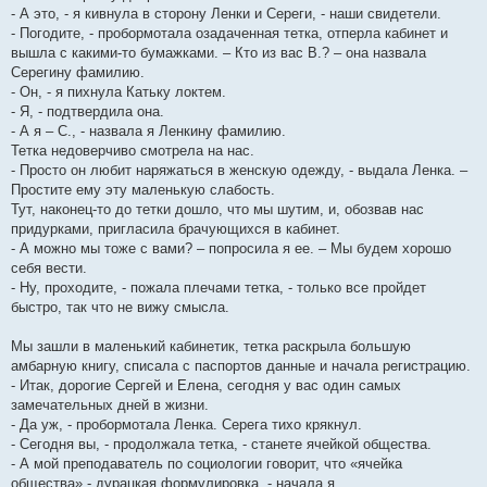
- А это, - я кивнула в сторону Ленки и Сереги, - наши свидетели.
- Погодите, - пробормотала озадаченная тетка, отперла кабинет и
вышла с какими-то бумажками. – Кто из вас В.? – она назвала
Серегину фамилию.
- Он, - я пихнула Катьку локтем.
- Я, - подтвердила она.
- А я – С., - назвала я Ленкину фамилию.
Тетка недоверчиво смотрела на нас.
- Просто он любит наряжаться в женскую одежду, - выдала Ленка. –
Простите ему эту маленькую слабость.
Тут, наконец-то до тетки дошло, что мы шутим, и, обозвав нас
придурками, пригласила брачующихся в кабинет.
- А можно мы тоже с вами? – попросила я ее. – Мы будем хорошо
себя вести.
- Ну, проходите, - пожала плечами тетка, - только все пройдет
быстро, так что не вижу смысла.
Мы зашли в маленький кабинетик, тетка раскрыла большую
амбарную книгу, списала с паспортов данные и начала регистрацию.
- Итак, дорогие Сергей и Елена, сегодня у вас один самых
замечательных дней в жизни.
- Да уж, - пробормотала Ленка. Серега тихо крякнул.
- Сегодня вы, - продолжала тетка, - станете ячейкой общества.
- А мой преподаватель по социологии говорит, что «ячейка
общества» - дурацкая формулировка, - начала я.