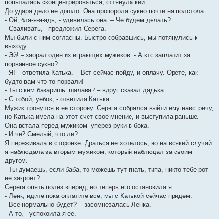
попыталась сконцентрироваться, оттянула кий…
До удара дело не дошло. Она пропорола сукно почти на полстола.
- Ой, бля-я-я-ядь, - удивилась она. – Че будем делать?
- Сваливать, - предложил Серега.
Мы были с ним согласны. Быстро собравшись, мы потянулись к
выходу.
- Эй! – заорал один из играющих мужиков, - А кто заплатит за
порванное сукно?
- Я! – ответила Катька. – Вот сейчас пойду, и оплачу. Орете, как
будто вам что-то порвали!
- Ты с кем базаришь, шалава? – вдруг сказал дядька.
- С тобой, уебок, - ответила Катька.
Мужик тронулся в ее сторону. Серега собрался выйти ему навстречу,
но Катька имела на этот счет свое мнение, и выступила раньше.
Она встала перед мужиком, уперев руки в бока.
- И че? Смелый, что ли?
Я переживала в сторонке. Драться не хотелось, но на всякий случай
я наблюдала за вторым мужиком, который наблюдал за своим
другом.
- Ты думаешь, если баба, то можешь тут гнать, типа, никто тебе рот
не закроет?
Серега опять полез вперед, но теперь его остановила я.
- Ленк, идите пока оплатите все, мы с Катькой сейчас придем.
- Все нормально будет? – засомневалась Ленка.
- А то, - успокоила я ее.