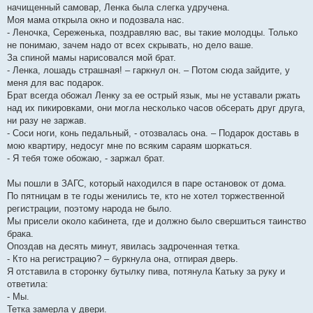
начищенный самовар, Ленка была слегка удручена.
Моя мама открыла окно и подозвала нас.
- Леночка, Сереженька, поздравляю вас, вы такие молодцы. Только
не понимаю, зачем надо от всех скрывать, но дело ваше.
За спиной мамы нарисовался мой брат.
- Ленка, лошадь страшная! – гаркнул он. – Потом сюда зайдите, у
меня для вас подарок.
Брат всегда обожал Ленку за ее острый язык, мы не уставали ржать
над их пикировками, они могла несколько часов обсерать друг друга,
ни разу не заржав.
- Соси ноги, конь педальный, - отозвалась она. – Подарок доставь в
мою квартиру, недосуг мне по всяким сараям шоркаться.
- Я тебя тоже обожаю, - заржал брат.
Мы пошли в ЗАГС, который находился в паре остановок от дома.
По пятницам в те годы женились те, кто не хотел торжественной
регистрации, поэтому народа не было.
Мы присели около кабинета, где и должно было свершиться таинство
брака.
Опоздав на десять минут, явилась задроченная тетка.
- Кто на регистрацию? – буркнула она, отпирая дверь.
Я отставила в сторонку бутылку пива, потянула Катьку за руку и
ответила:
- Мы.
Тетка замерла у двери.