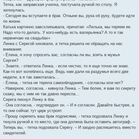
Тетка, как заправская училка, постучала ручкой по столу. Я
заткнулась.
- Сегодня вы вступаете в брак. Отныне вы, рука об руку, будете идти
по жизни.
Катька картинно завсхлипывала, причитая: «Лелька, мы теряем ее.
Надо что-то делать. У кого-нибудь есть валерьянка? А то я так
нервничаю на свадьбах»
Ленка с Серегой хихикали, а тетка решила не обращать на нас
внимания.
- Елена, я хочу спросить вас, согласны ли вы, взять в мужья
Сергея?
- Знаете, - ответила Ленка, - если честно, то я еще точно не знаю.
Как-то вот колеблюсь еще. Ведь нам дали на раздумья всего две
недели, а я так замоталась…
- Елена, - тетка не теряла самообладания, - согласны или нет?
- Наверное, согласна, - кивнула Ленка. – Тем более, я вам по секрету
скажу, мы с ним не так давно переспа…
Серега пихнул Ленку в бок.
- Она согласна, - подтвердил он. – И я согласен. Давайте быстрее, а
то они сейчас тут цирк устроят.
- Прошу скрепить ваш брак подписями, - тетка подозвала Ленку и
ткнула ручкой в то место, где она должна была оставить автограф. –
Теперь вы, - тетка подозвала Серегу. – И заодно распишитесь вместо
свидетелей.