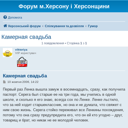
Форум м.Херсону і Херсонщини
Допомога
Херсонський форум
Спілкування та дозвілля
Гумор
Камерная свадьба
1 повідомлення • Сторінка
1
з
1
viktoriya
VIP користувач
Камерная свадьба
П
10 жовтня 2006, 14:22
о
в
Первый раз Ленка вышла замуж в восемнадцать, сразу, как получила
і
паспорт. Серега был старше ее на три года, мы учились в одной
д
о
школе, и сколько я его знаю, всегда сох по Ленке. Ленке льстило,
м
что за ней ходит старшеклассник, но она и не думала, что свяжет с
л
е
ним свою жизнь. Серега стойко переживал все Ленкины похождения,
н
потому что она сразу предупредила его, что он ей кто угодно – друг,
н
я
товарищ и брат, но никак не ее молодой человек.