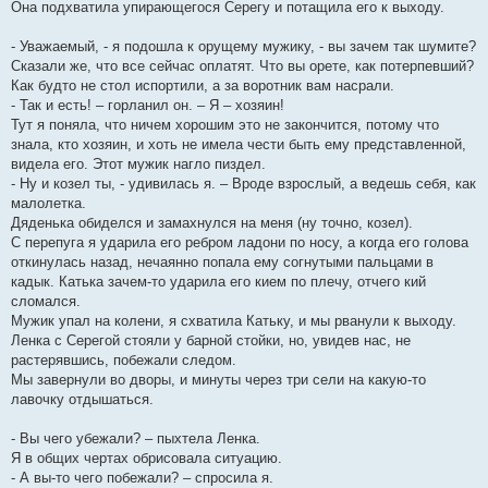
Она подхватила упирающегося Серегу и потащила его к выходу.
- Уважаемый, - я подошла к орущему мужику, - вы зачем так шумите?
Сказали же, что все сейчас оплатят. Что вы орете, как потерпевший?
Как будто не стол испортили, а за воротник вам насрали.
- Так и есть! – горланил он. – Я – хозяин!
Тут я поняла, что ничем хорошим это не закончится, потому что
знала, кто хозяин, и хоть не имела чести быть ему представленной,
видела его. Этот мужик нагло пиздел.
- Ну и козел ты, - удивилась я. – Вроде взрослый, а ведешь себя, как
малолетка.
Дяденька обиделся и замахнулся на меня (ну точно, козел).
С перепуга я ударила его ребром ладони по носу, а когда его голова
откинулась назад, нечаянно попала ему согнутыми пальцами в
кадык. Катька зачем-то ударила его кием по плечу, отчего кий
сломался.
Мужик упал на колени, я схватила Катьку, и мы рванули к выходу.
Ленка с Серегой стояли у барной стойки, но, увидев нас, не
растерявшись, побежали следом.
Мы завернули во дворы, и минуты через три сели на какую-то
лавочку отдышаться.
- Вы чего убежали? – пыхтела Ленка.
Я в общих чертах обрисовала ситуацию.
- А вы-то чего побежали? – спросила я.