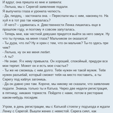
И вдруг, она пришла ко мне и заявила:
- Лелька, мы с Серегой заявление подали.
Я выпучила глаза и уронила челюсть.
- Да, пиздец, - застонала она. – Переспали мы с ним, наконец-то. На
хуй я в тот раз так нажралась?
- И чего? – удивилась я. Девственности Ленка лишилась еще в
прошлом году, и поэтому я совсем запуталась.
- Теперь мне, как честной девушке придется выйти за него замуж. Ну
что ты пучишь на меня глаза? Мальчиком он оказался!
- Ты дура, что ли? Ну и хрен с тем, что он мальчик? Ты-то здесь при
чем?
- Лелька, ну он же меня любит.
- А ты?
- Не знаю. Я к нему привыкла. Он хороший, спокойный, придури все
мои терпит. Может он и есть мое счастье?
- Ты же не сможешь с ним долго. Тебе нужен не такой мужик. Тебе
нужен разъебай, который сможет тебя на место поставить, а ты
Серегу под каблук загонишь.
- Да он давно уже там. Короче, мы никому не сказали, что заявление
подали. Знаешь только ты и Катька. Через две недели регистрация,
в пятницу, никаких торжеств. Пойдете с нами, потом в ресторане
каком-нибудь посидим.
Утром, в день регистрации, мы с Катькой стояли у подъезда и ждали
Ленку с Серегой. Вышли жених с невестой. Серега сиял, как