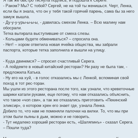
Я так же быстро тиснула подпись, и подошла к Сереге.
- Раком? Мы? С тобой? Сергей, не на той ты женишься. Черт, Ленка,
если бы я знала, что он у тебя такой горячий парень, сама бы за него
замуж вышла.
- Ду-у-у-уры-ы-ы-ы, - давилась смехом Ленка. – Всю малину нам
обосрали.
Тетка вытирала выступившие от смеха слезы.
- Кольцами будете обмениваться? – спросила она.
- Нет! – хором ответила новая ячейка общества, мы забрали
паспорта, которые тетка заполнила и вышли на улицу.
- Куда двинемся? – спросил счастливый Серега.
- А пойдемте в новый китайский ресторан? Ни разу не была там, -
предложила Катька.
- Ну его на хуй, - в голос отказались мы с Ленкой, вспоминая свой
поход в тот рес-торан.
Мы ушли из этого ресторана после того, как узнали, что креветочные
шарики катали руками, еще потому, что нам отказались объяснить,
что такое «чоп сви», а так же отказались приготовить «Пекинский
эликсир», о котором хрен его знает где, узнала Ленка.
Добило то, что нам не поменяли палочки на вилки. То, что мы при
этом были пьяны в дым, можно и не говорить.
- Тут недалеко хороший ресторан есть, «Шаляпинъ» - сказал Серега.
– Пошли туда?