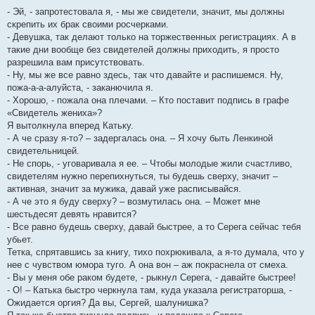
- Эй, - запротестовала я, - мы же свидетели, значит, мы должны
скрепить их брак своими росчерками.
- Девушка, так делают только на торжественных регистрациях. А в
такие дни вообще без свидетелей должны приходить, я просто
разрешила вам присутствовать.
- Ну, мы же все равно здесь, так что давайте и распишемся. Ну,
пожа-а-а-алуйста, - заканючила я.
- Хорошо, - пожала она плечами. – Кто поставит подпись в графе
«Свидетель жениха»?
Я вытолкнула вперед Катьку.
- А че сразу я-то? – задергалась она. – Я хочу быть Ленкиной
свидетельницей.
- Не спорь, - уговаривала я ее. – Чтобы молодые жили счастливо,
свидетелям нужно перепихнуться, ты будешь сверху, значит –
активная, значит за мужика, давай уже расписывайся.
- А че это я буду сверху? – возмутилась она. – Может мне
шестьдесят девять нравится?
- Все равно будешь сверху, давай быстрее, а то Серега сейчас тебя
убьет.
Тетка, спрятавшись за книгу, тихо похрюкивала, а я-то думала, что у
нее с чувством юмора туго. А она вон – аж покраснела от смеха.
- Вы у меня обе раком будете, - рыкнул Серега, - давайте быстрее!
- О! – Катька быстро черкнула там, куда указала регистраторша, -
Ожидается оргия? Да вы, Сергей, шалунишка?