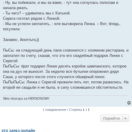
- Ну, вы побежали, и мы за вами, - тут она согнулась пополам и
начала ржать.
- Ты чего? – удивились мы с Катькой.
Серега гоготал рядом с Ленкой.
- Мы не успели заплатить, - еле выговорила Ленка. – Вот, блядь,
погуляли.
Занавес, йооптыть))
ПыСы: на следующий день папа созвонился с хозяином ресторана, и
заплатил по счету, сказав, что это его свадебный подарок Ленке с
Серегой.
ПыПыСы: брат подарил Ленке десять коробок шампанского, которое
она на дух не выносит. За неделю все бутылки опорожнил дядя
Саша, у которого после этого случился обширный понос.
ПыПыПыСы: Ленка с Серегой прожили пять лет, потом развелись. На
второй ее свадьбе я не была, в силу сложившихся обстоятельств.
Silno skucayu za HERSONOM!!
1 повідомлення • Сторінка
1
з
1
Перейти
ХТО ЗАРАЗ ОНЛАЙН