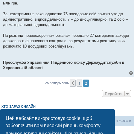
млн грн.
За недотримання законодавства 75 посадових осіб притягнуто до
адміністративної відповідальності, 7 – до дисциплінарної та 2 осіб –
до матеріальної відповідальності.
На розгляд правоохоронним органам передано 27 матеріалів заходів
державного фінансового контролю, за результатами розгляду яких
розпочато 10 досудових розслідувань.
Пресслужба Управління Південного офісу Держаудитслужби в
Херсонській області
1
2
Поперед.
25 повідомлень
Перейти
ХТО ЗАРАЗ ОНЛАЙН
Зараз переглядають цей форум:
ClaudeBot [AI бот]
і 3 гостей
Цей вебсайт використовує cookie, щоб
Херсонський форум
Команда
Часовий пояс
UTC+03:00
забезпечити вам високий рівень комфорту
Працює на phpBB® Forum Software © phpBB Limited
при користуванні сайтом.
Дізнатися більше