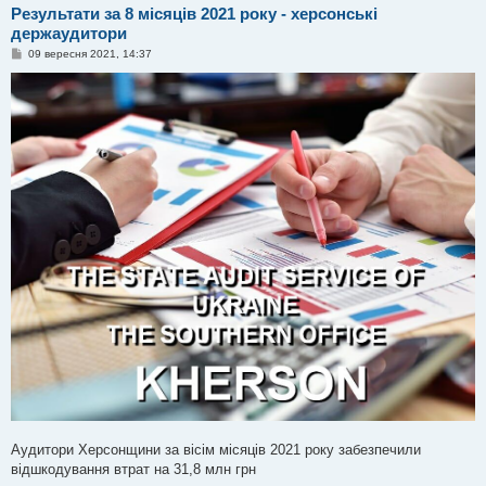
Результати за 8 місяців 2021 року - херсонські
держаудитори
П
09 вересня 2021, 14:37
о
в
і
д
о
м
л
е
н
н
я
Аудитори Херсонщини за вісім місяців 2021 року забезпечили
відшкодування втрат на 31,8 млн грн