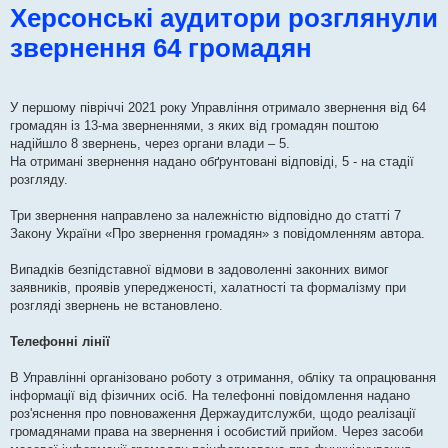
Херсонські аудитори розглянули
в
і
д
звернення 64 громадян
о
м
л
е
н
н
У першому півріччі 2021 року Управління отримало звернення від 64
я
громадян із 13-ма зверненнями, з яких від громадян поштою
надійшло 8 звернень, через органи влади – 5.
На отримані звернення надано обґрунтовані відповіді, 5 - на стадії
розгляду.
Три звернення направлено за належністю відповідно до статті 7
Закону України «Про звернення громадян» з повідомленням автора.
Випадків безпідставної відмови в задоволенні законних вимог
заявників, проявів упередженості, халатності та формалізму при
розгляді звернень не встановлено.
Телефонні лінії
В Управлінні організовано роботу з отримання, обліку та опрацювання
інформації від фізичних осіб. На телефонні повідомлення надано
роз'яснення про повноваження Держаудитслужби, щодо реалізації
громадянами права на звернення і особистий прийом. Через засоби