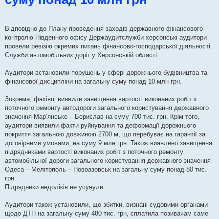
я
Відповідно до Плану проведення заходів державного фінансового
контролю Південного офісу Держаудитслужби херсонські аудитори
провели ревізію окремих питань фінансово-господарської діяльності
Служби автомобільних доріг у Херсонській області.
Аудитори встановили порушень у сфері дорожнього будівництва та
фінансової дисципліни на загальну суму понад 10 млн грн.
Зокрема, фахівці виявили завищення вартості виконаних робіт з
поточного ремонту автодороги загального користування державного
значення Мар’янське ‒ Берислав на суму 700 тис. грн. Крім того,
аудитори виявили факти руйнування та деформації дорожнього
покриття загальною довжиною 2700 м, що перебуває на гарантії за
договірними умовами, на суму 9 млн грн. Також виявлено завищення
підрядниками вартості виконаних робіт з поточного ремонту
автомобільної дороги загального користування державного значення
Одеса ‒ Мелітополь ‒ Новоазовськ на загальну суму понад 80 тис.
грн.
Підрядники недоліків не усунули.
Аудитори також установили, що збитки, визнані судовими органами
щодо ДТП на загальну суму 480 тис. грн, сплатила позивачам саме