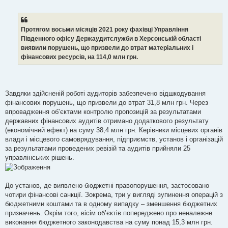
Протягом восьми місяців 2021 року фахівці Управління
Південного офісу Держаудитслужби в Херсонській області
виявили порушень, що призвели до втрат матеріальних і
фінансових ресурсів, на 114,0 млн грн.
Завдяки здійсненій роботі аудиторів забезпечено відшкодування
фінансових порушень, що призвели до втрат 31,8 млн грн. Через
впровадження об’єктами контролю пропозицій за результатами
державних фінансових аудитів отримано додаткового результату
(економічний ефект) на суму 38,4 млн грн. Керівники місцевих органів
влади і місцевого самоврядування, підприємств, установ і організацій
за результатами проведених ревізій та аудитів прийняли 25
управлінських рішень.
До установ, де виявлено бюджетні правопорушення, застосовано
чотири фінансові санкції. Зокрема, три у вигляді зупинення операцій з
бюджетними коштами та в одному випадку ‒ зменшення бюджетних
призначень. Окрім того, вісім об’єктів попереджено про неналежне
виконання бюджетного законодавства на суму понад 15,3 млн грн.