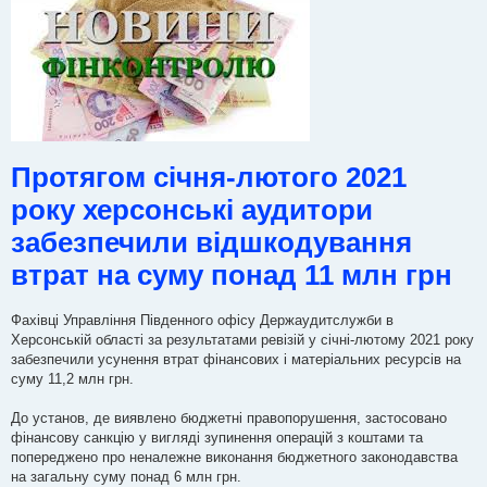
м
л
е
н
н
я
Протягом січня-лютого 2021
року херсонські аудитори
забезпечили відшкодування
втрат на суму понад 11 млн грн
Фахівці Управління Південного офісу Держаудитслужби в
Херсонській області за результатами ревізій у січні-лютому 2021 року
забезпечили усунення втрат фінансових і матеріальних ресурсів на
суму 11,2 млн грн.
До установ, де виявлено бюджетні правопорушення, застосовано
фінансову санкцію у вигляді зупинення операцій з коштами та
попереджено про неналежне виконання бюджетного законодавства
на загальну суму понад 6 млн грн.