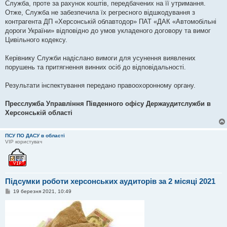
Служба, проте за рахунок коштів, передбачених на її утримання.
Отже, Служба не забезпечила їх регресного відшкодування з
контрагента ДП «Херсонській облавтодор» ПАТ «ДАК «Автомобільні
дороги України» відповідно до умов укладеного договору та вимог
Цивільного кодексу.
Керівнику Служби надіслано вимоги для усунення виявлених
порушень та притягнення винних осіб до відповідальності.
Результати інспектування передано правоохоронному органу.
Пресслужба Управління Південного офісу Держаудитслужби в
Херсонській області
ПСУ ПО ДАСУ в області
VIP користувач
Підсумки роботи херсонських аудиторів за 2 місяці 2021
П
19 березня 2021, 10:49
о
в
і
д
о