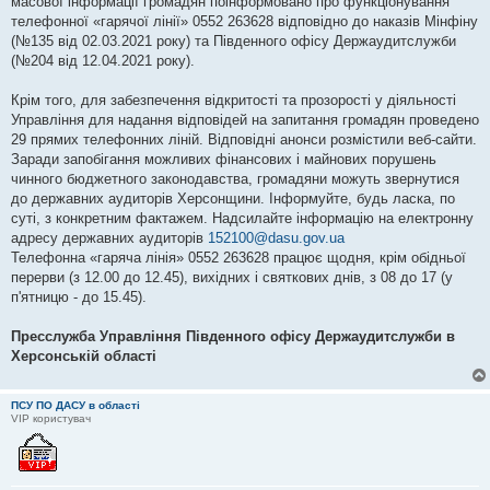
масової інформації громадян поінформовано про функціонування
телефонної «гарячої лінії» 0552 263628 відповідно до наказів Мінфіну
(№135 від 02.03.2021 року) та Південного офісу Держаудитслужби
(№204 від 12.04.2021 року).
Крім того, для забезпечення відкритості та прозорості у діяльності
Управління для надання відповідей на запитання громадян проведено
29 прямих телефонних ліній. Відповідні анонси розмістили веб-сайти.
Заради запобігання можливих фінансових і майнових порушень
чинного бюджетного законодавства, громадяни можуть звернутися
до державних аудиторів Херсонщини. Інформуйте, будь ласка, по
суті, з конкретним фактажем. Надсилайте інформацію на електронну
адресу державних аудиторів
152100@dasu.gov.ua
Телефонна «гаряча лінія» 0552 263628 працює щодня, крім обідньої
перерви (з 12.00 до 12.45), вихідних і святкових днів, з 08 до 17 (у
п'ятницю - до 15.45).
Пресслужба Управління Південного офісу Держаудитслужби в
Херсонській області
ПСУ ПО ДАСУ в області
VIP користувач