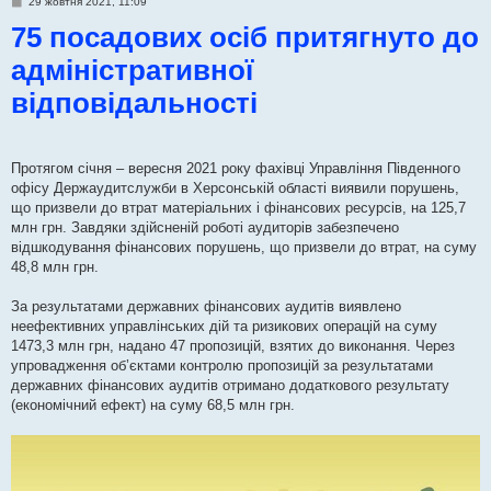
П
29 жовтня 2021, 11:09
о
75 посадових осіб притягнуто до
в
і
д
адміністративної
о
м
відповідальності
л
е
н
н
я
Протягом січня – вересня 2021 року фахівці Управління Південного
офісу Держаудитслужби в Херсонській області виявили порушень,
що призвели до втрат матеріальних і фінансових ресурсів, на 125,7
млн грн. Завдяки здійсненій роботі аудиторів забезпечено
відшкодування фінансових порушень, що призвели до втрат, на суму
48,8 млн грн.
За результатами державних фінансових аудитів виявлено
неефективних управлінських дій та ризикових операцій на суму
1473,3 млн грн, надано 47 пропозицій, взятих до виконання. Через
упровадження об’єктами контролю пропозицій за результатами
державних фінансових аудитів отримано додаткового результату
(економічний ефект) на суму 68,5 млн грн.