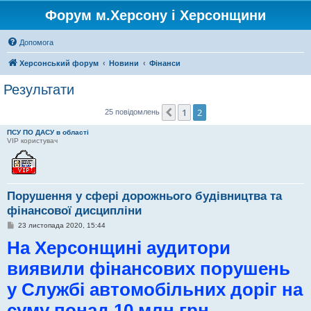
Форум м.Херсону і Херсонщини
Допомога
Херсонський форум
Новини
Фінанси
Результати
1
2
Поперед.
25 повідомлень
ПСУ ПО ДАСУ в області
VIP користувач
Порушення у сфері дорожнього будівництва та
фінансової дисципліни
П
23 листопада 2020, 15:44
о
На Херсонщині аудитори
в
і
д
виявили фінансових порушень
о
м
у Службі автомобільних доріг на
л
е
н
суму понад 10 млн грн
н