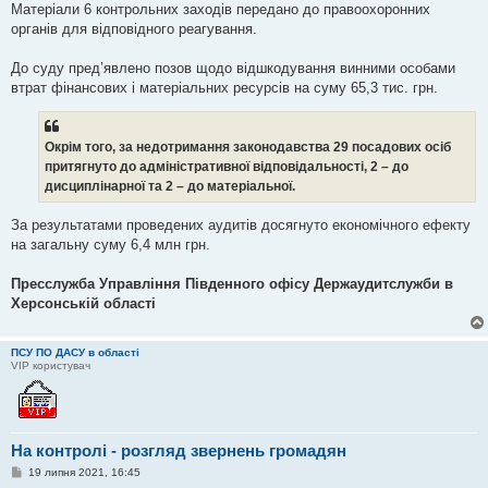
Матеріали 6 контрольних заходів передано до правоохоронних
органів для відповідного реагування.
До суду пред’явлено позов щодо відшкодування винними особами
втрат фінансових і матеріальних ресурсів на суму 65,3 тис. грн.
Окрім того, за недотримання законодавства 29 посадових осіб
притягнуто до адміністративної відповідальності, 2 – до
дисциплінарної та 2 – до матеріальної.
За результатами проведених аудитів досягнуто економічного ефекту
на загальну суму 6,4 млн грн.
Пресслужба Управління Південного офісу Держаудитслужби в
Херсонській області
ПСУ ПО ДАСУ в області
VIP користувач
На контролі - розгляд звернень громадян
П
19 липня 2021, 16:45
о