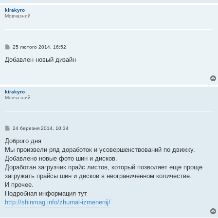
kirakyro
Мовчазний
П
25 лютого 2014, 16:52
о
в
Добавлен новый дизайн
і
д
о
м
л
kirakyro
е
Мовчазний
н
н
я
П
24 березня 2014, 10:34
о
в
Доброго дня
і
Мы произвели ряд доработок и усовершенствований по движку.
д
о
Добавлено новые фото шин и дисков.
м
Доработан загрузчик прайс листов, который позволяет еще проще
л
е
загружать прайсы шин и дисков в неограниченном количестве.
н
И прочее.
н
я
Подробная информация тут
http://shinmag.info/zhurnal-izmenenij/