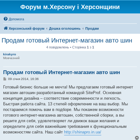
Форум м.Херсону і Херсонщини
Допомога
Херсонський форум
Дошка оголошень
Продам
Продам готовый Интернет-магазин авто шин
4 повідомлень • Сторінка
1
з
1
kirakyro
Мовчазний
Продам готовый Интернет-магазин авто шин
П
09 січня 2014, 16:36
о
в
Готовый бизнес больше не мечта! Мы предлагаем готовый интернет
і
магазин автошин разработанный командой SiteProf. Основная
д
о
концепция дизайна – соответствие современности и легкость.
м
Быстрая работа сайта. 13 стилей оформление на ваш выбор. Мы
л
е
постараемся помочь вам в подборе. Мы покажем возможности
н
готового интернет-магазина автошин, собственной сборки, а вы
н
я
решите для себя, удовлетворяет ли движок ваши желания и
определите для себя важнейшие требования к функциональным
возможностям сайта. Наш сайт
http://shinapro.in.ua/