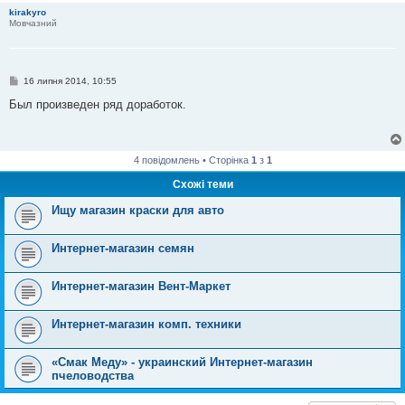
kirakyro
Мовчазний
П
16 липня 2014, 10:55
о
в
Был произведен ряд доработок.
і
д
о
м
л
4 повідомлень • Сторінка
1
з
1
е
н
Схожі теми
н
я
Ищу магазин краски для авто
Интернет-магазин семян
Интернет-магазин Вент-Маркет
Интернет-магазин комп. техники
«Смак Меду» - украинский Интернет-магазин
пчеловодства