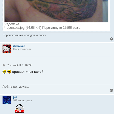
Черепаха
Черепаха.jpg (64.68 Кіб) Переглянуто 16596 разів
Перспективный молодой человек
Любимая
Співрозмовник
П
21 січня 2007, 16:22
о
в
красавчичек какой
і
д
о
м
л
Любите друг друга...
е
н
н
joli
я
VIP користувач