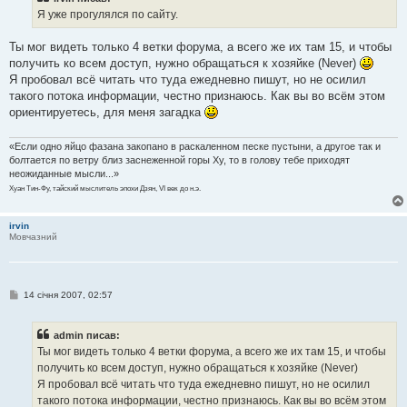
д
о
Я уже прогулялся по сайту.
м
л
е
Ты мог видеть только 4 ветки форума, а всего же их там 15, и чтобы
н
получить ко всем доступ, нужно обращаться к хозяйке (Never)
н
я
Я пробовал всё читать что туда ежедневно пишут, но не осилил
такого потока информации, честно признаюсь. Как вы во всём этом
ориентируетесь, для меня загадка
«Если одно яйцо фазана закопано в раскаленном песке пустыни, а другое так и
болтается по ветру близ заснеженной горы Ху, то в голову тебе приходят
неожиданные мысли...»
Хуан Тин-Фу, тайский мыслитель эпохи Дзян, VI век до н.э.
irvin
Мовчазний
П
14 січня 2007, 02:57
о
в
і
admin писав:
д
о
Ты мог видеть только 4 ветки форума, а всего же их там 15, и чтобы
м
получить ко всем доступ, нужно обращаться к хозяйке (Never)
л
е
Я пробовал всё читать что туда ежедневно пишут, но не осилил
н
такого потока информации, честно признаюсь. Как вы во всём этом
н