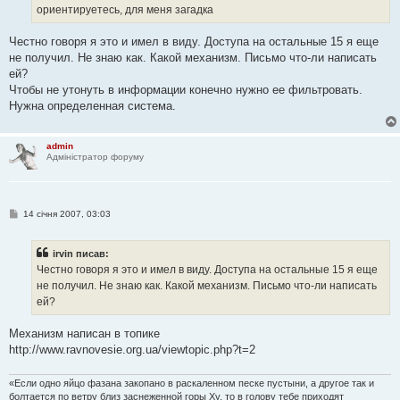
я
ориентируетесь, для меня загадка
Честно говоря я это и имел в виду. Доступа на остальные 15 я еще
не получил. Не знаю как. Какой механизм. Письмо что-ли написать
ей?
Чтобы не утонуть в информации конечно нужно ее фильтровать.
Нужна определенная система.
admin
Адміністратор форуму
П
14 січня 2007, 03:03
о
в
і
irvin писав:
д
о
Честно говоря я это и имел в виду. Доступа на остальные 15 я еще
м
не получил. Не знаю как. Какой механизм. Письмо что-ли написать
л
е
ей?
н
н
я
Механизм написан в топике
http://www.ravnovesie.org.ua/viewtopic.php?t=2
«Если одно яйцо фазана закопано в раскаленном песке пустыни, а другое так и
болтается по ветру близ заснеженной горы Ху, то в голову тебе приходят