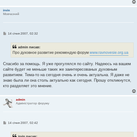
irvin
Мовчазний
П
14 січня 2007, 02:32
о
в
і
admin писав:
д
о
Про духовное развитие рекомендую форум
www.ravnovesie.org.ua
м
л
е
Спасибо за помощь. Я уже прогулялся по сайту. Надеюсь на вашем
н
сайте будет не меньше таких же заинтересованых духовным
н
я
развитием. Тема-то на сегодня очень и очень актуальна. Я даже не
знаю была ли она столь актуально как сегодня. Прошу откликнутся,
кто разделяет это мнение.
admin
Адміністратор форуму
П
14 січня 2007, 02:42
о
в
і
irvin писав: