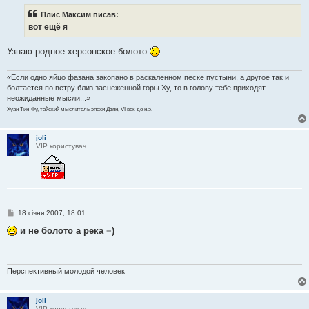
і
Плис Максим писав:
д
о
вот ещё я
м
л
е
Узнаю родное херсонское болото
н
н
я
«Если одно яйцо фазана закопано в раскаленном песке пустыни, а другое так и
болтается по ветру близ заснеженной горы Ху, то в голову тебе приходят
неожиданные мысли...»
Хуан Тин-Фу, тайский мыслитель эпохи Дзян, VI век до н.э.
joli
VIP користувач
П
18 січня 2007, 18:01
о
в
и не болото а река =)
і
д
о
м
л
Перспективный молодой человек
е
н
н
joli
я
VIP користувач