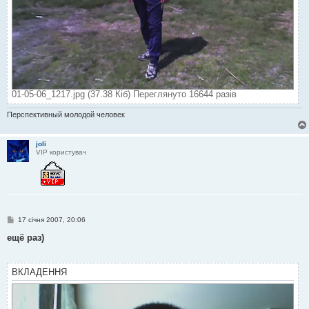
01-05-06_1217.jpg (37.38 Кіб) Переглянуто 16644 разів
Перспективный молодой человек
joli
VIP користувач
П
17 січня 2007, 20:06
о
в
ещё раз)
і
д
о
м
ВКЛАДЕННЯ
л
е
н
н