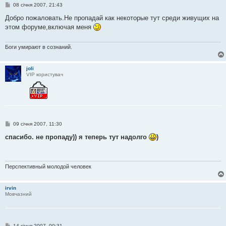
П
08 січня 2007, 21:43
о
в
Добро пожаловать.Не пропадай как некоторые тут среди живущих на
і
этом форуме,включая меня
д
о
м
л
Боги умирают в сознаний.
е
н
н
joli
я
VIP користувач
П
09 січня 2007, 11:30
о
в
спасибо. не пропаду)) я теперь тут надолго
)
і
д
о
м
л
Перспективный молодой человек
е
н
н
irvin
я
Мовчазний
П
14 січня 2007, 00:31