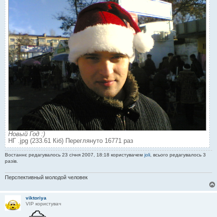
Новый Год :)
НГ .jpg (233.61 Кіб) Переглянуто 16771 раз
Востаннє редагувалось 23 січня 2007, 18:18 користувачем
joli
, всього редагувалось 3
разів.
Перспективный молодой человек
viktoriya
VIP користувач