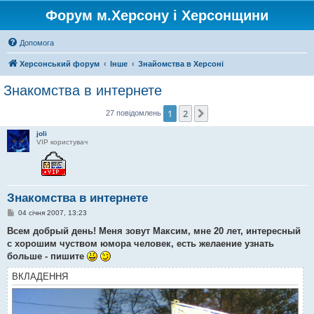
Форум м.Херсону і Херсонщини
Допомога
Херсонський форум
Інше
Знайомства в Херсоні
Знакомства в интернете
1
2
Далі
27 повідомлень
joli
VIP користувач
Знакомства в интернете
П
04 січня 2007, 13:23
о
в
Всем добрый день! Меня зовут Максим, мне 20 лет, интересный
і
с хорошим чуством юмора человек, есть желаение узнать
д
о
больше - пишите
м
л
ВКЛАДЕННЯ
е
н
н
я