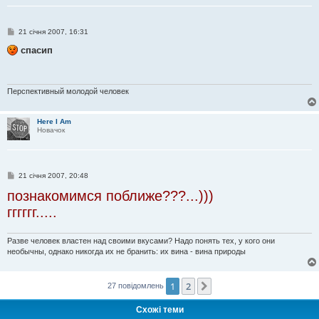
П
21 січня 2007, 16:31
о
в
спасип
і
д
о
м
л
Перспективный молодой человек
е
н
н
Here I Am
я
Новачок
П
21 січня 2007, 20:48
о
познакомимся поближе???...)))
в
і
гггггг.....
д
о
м
л
Разве человек властен над своими вкусами? Надо понять тех, у кого они
е
необычны, однако никогда их не бранить: их вина - вина природы
н
н
я
1
2
Далі
27 повідомлень
Схожі теми