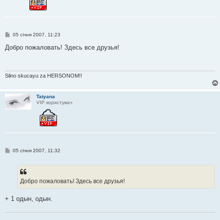
П
05 січня 2007, 11:23
о
в
Добро пожаловать! Здесь все друзья!
і
д
о
м
л
Silno skucayu za HERSONOM!!
е
н
н
Tatyana
я
VIP користувач
П
05 січня 2007, 11:32
о
в
і
д
о
Добро пожаловать! Здесь все друзья!
м
л
е
+ 1 одын, одын.
н
н
я