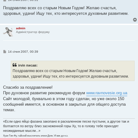
о
в
Поздравляю всех со старым Новым Годом! Желаю счастья,
і
здоровья, удачи! Ищу тех, кто интересуется духовным развитием.
д
о
м
л
admin
е
Адміністратор форуму
н
н
я
П
14 січня 2007, 00:39
о
в
і
irvin писав:
д
о
Поздравляю всех со старым Новым Годом! Желаю счастья,
м
здоровья, удачи! Ищу тех, кто интересуется духовным развитием.
л
е
н
Спасибо за поздравление!
н
я
Про духовное развитие рекомендую форум
www.ravnovesie.org.ua
Сайт молодой, буквально в этом году сделан, но уже около 150
сообщений имеется, в основном в закрытых для общего доступа
темах.
«Если одно яйцо фазана закопано в раскаленном песке пустыни, а другое так и
болтается по ветру близ заснеженной горы Ху, то в голову тебе приходят
неожиданные мысли...»
Хуан Тин-Фу, тайский мыслитель эпохи Дзян, VI век до н.э.