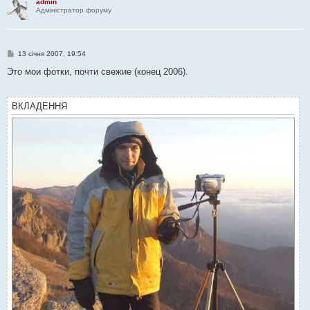
admin
я
Адміністратор форуму
П
13 січня 2007, 19:54
о
в
Это мои фотки, почти свежие (конец 2006).
і
д
о
м
ВКЛАДЕННЯ
л
е
н
н
я