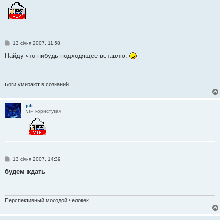
П
13 січня 2007, 11:58
о
в
Найду что нибудь подходящее вставлю.
і
д
о
м
л
Боги умирают в сознаний.
е
н
н
joli
я
VIP користувач
П
13 січня 2007, 14:39
о
в
будем ждать
і
д
о
м
л
Перспективный молодой человек
е
н
н