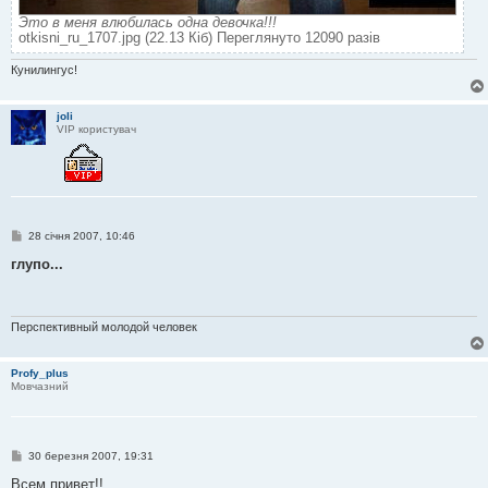
Это в меня влюбилась одна девочка!!!
otkisni_ru_1707.jpg (22.13 Кіб) Переглянуто 12090 разів
Кунилингус!
joli
VIP користувач
П
28 січня 2007, 10:46
о
в
глупо...
і
д
о
м
л
Перспективный молодой человек
е
н
н
Profy_plus
я
Мовчазний
П
30 березня 2007, 19:31
о
в
Всем привет!!