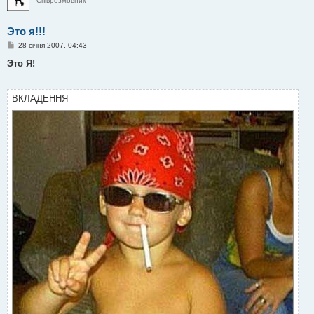
Співрозмовник
Это я!!!
П
28 січня 2007, 04:43
о
в
Это Я!
і
д
о
м
ВКЛАДЕННЯ
л
е
н
н
я