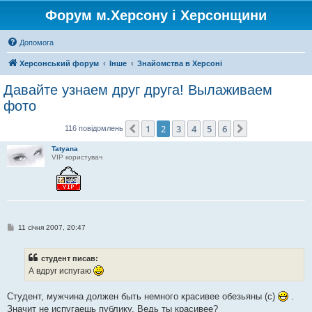
Форум м.Херсону і Херсонщини
Допомога
Херсонський форум
Інше
Знайомства в Херсоні
Давайте узнаем друг друга! Вылаживаем
фото
1
2
3
4
5
6
Поперед.
Далі
116 повідомлень
Tatyana
VIP користувач
П
11 січня 2007, 20:47
о
в
і
студент писав:
д
о
А вдруг испугаю
м
л
е
Студент, мужчина должен быть немного красивее обезьяны (с)
.
н
Значит не испугаешь публику. Ведь ты красивее?
н