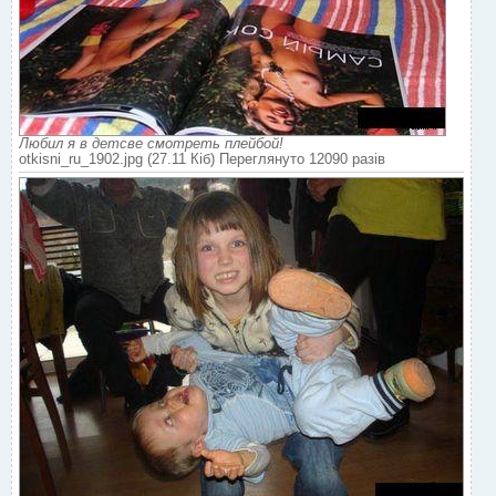
Любил я в детсве смотреть плейбой!
otkisni_ru_1902.jpg (27.11 Кіб) Переглянуто 12090 разів