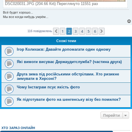
DSC020031.JPG (204.66 Кіб) Переглянуто 11551 раз
Всё будет хорошо...
Мы все когда-нибудь умрём...
1
2
3
4
5
6
Поперед.
Далі
116 повідомлень
Схожі теми
Ігор Колихаєв: Давайте допомагати один одному
Які вимоги висуває Держаудитслужба? (частина друга)
Друга зима під російськими обстрілами. Хто ризикне
зимувати в Херсоні?
Чому Інстаграм псує якість фото
Як підготувати фото на шенгенську візу без помилок?
Перейти
ХТО ЗАРАЗ ОНЛАЙН