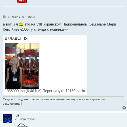
П
17 січня 2007, 15:28
о
в
а вот и я
это на VIII Укранском Национальном Семинаре Мери
і
Кей, Киев-2006, у стенда с новинками
д
о
м
ВКЛАДЕННЯ
л
е
н
н
я
1038900.jpg (6.46 Кіб) Переглянуто 12180 разів
Судя по тому, как трахает меня моя жизнь, пипец, я просто чертовски
сексуальна!!!
joli
VIP користувач