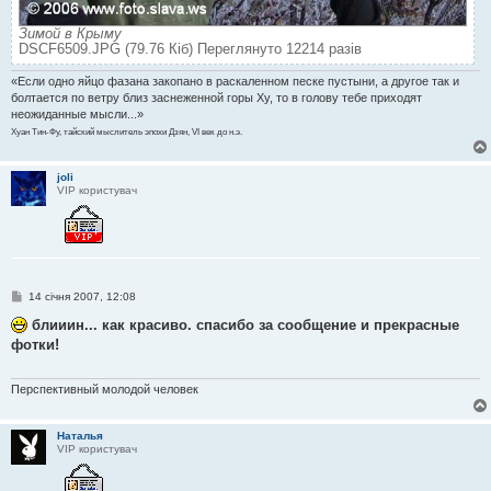
Зимой в Крыму
DSCF6509.JPG (79.76 Кіб) Переглянуто 12214 разів
«Если одно яйцо фазана закопано в раскаленном песке пустыни, а другое так и
болтается по ветру близ заснеженной горы Ху, то в голову тебе приходят
неожиданные мысли...»
Хуан Тин-Фу, тайский мыслитель эпохи Дзян, VI век до н.э.
joli
VIP користувач
П
14 січня 2007, 12:08
о
в
блииин... как красиво. спасибо за сообщение и прекрасные
і
фотки!
д
о
м
л
Перспективный молодой человек
е
н
н
Наталья
я
VIP користувач