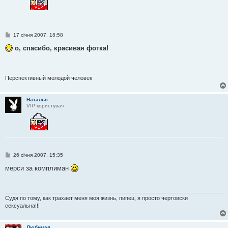
П
17 січня 2007, 18:58
о
в
о, спасибо, красивая фотка!
і
д
о
м
л
Перспективный молодой человек
е
н
н
Наталья
я
VIP користувач
П
26 січня 2007, 15:35
о
в
мерси за комплиман
і
д
о
м
л
Судя по тому, как трахает меня моя жизнь, пипец, я просто чертовски
е
сексуальна!!!
н
н
я
Любимая