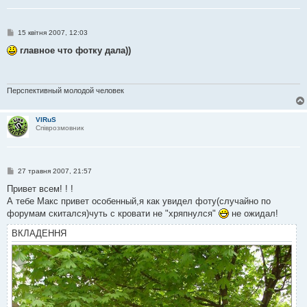
П
15 квітня 2007, 12:03
о
в
главное что фотку дала))
і
д
о
м
л
Перспективный молодой человек
е
н
н
VIRuS
я
Співрозмовник
П
27 травня 2007, 21:57
о
в
Привет всем! ! !
і
А тебе Макс привет особенный,я как увидел фоту(случайно по
д
о
форумам скитался)чуть с кровати не "хряпнулся"
не ожидал!
м
л
ВКЛАДЕННЯ
е
н
н
я