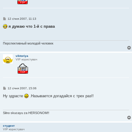
П
12 січня 2007, 11:13
о
в
я думаю что 1-й с права
і
д
о
м
л
Перспективный молодой человек
е
н
н
viktoriya
я
VIP користувач
П
12 січня 2007, 15:06
о
в
Ну здрасте
.Называется догадайся с трех раз!!
і
д
о
м
л
Silno skucayu za HERSONOM!!
е
н
н
студент
я
VIP користувач