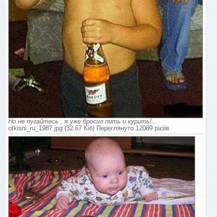
Но не пугайтесь , я уже бросил пить и курить!...
otkisni_ru_1987.jpg (32.67 Кіб) Переглянуто 12089 разів