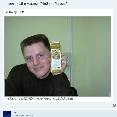
і
я люблю чай и магазин "Чайная Поэзия"
д
о
м
ВКЛАДЕННЯ
л
е
н
н
я
me3.jpg (39.42 Кіб) Переглянуто 11858 разів
joli
VIP користувач