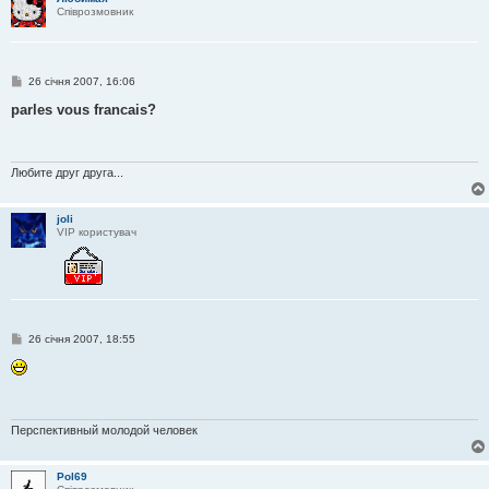
Співрозмовник
П
26 січня 2007, 16:06
о
в
parles vous francais?
і
д
о
м
л
Любите друг друга...
е
н
н
joli
я
VIP користувач
П
26 січня 2007, 18:55
о
в
і
д
о
м
л
Перспективный молодой человек
е
н
н
Pol69
я