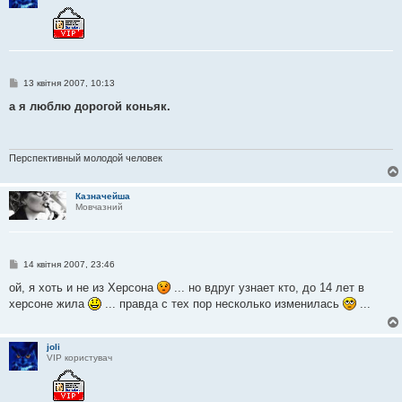
П
13 квітня 2007, 10:13
о
в
а я люблю дорогой коньяк.
і
д
о
м
л
Перспективный молодой человек
е
н
н
Казначейша
я
Мовчазний
П
14 квітня 2007, 23:46
о
в
ой, я хоть и не из Херсона
... но вдруг узнает кто, до 14 лет в
і
херсоне жила
... правда с тех пор несколько изменилась
...
д
о
м
л
joli
е
VIP користувач
н
н
я