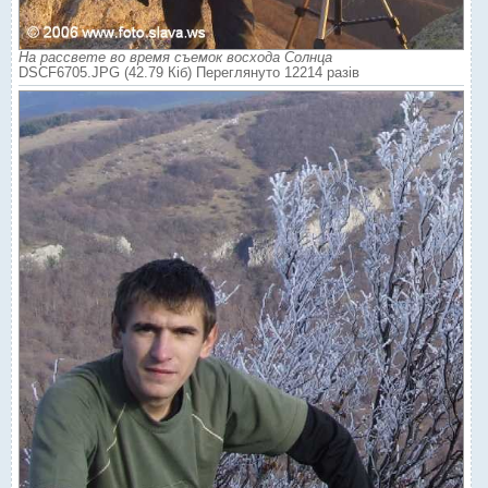
На рассвете во время съемок восхода Солнца
DSCF6705.JPG (42.79 Кіб) Переглянуто 12214 разів