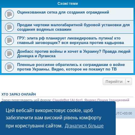
Схожі теми
Оцинкованная сетка для создания ограждений
Продам чертежи малогабаритной буровой установки для
создания водяных скважин
ГРУ: элита рф планирует ликвидировать путина! кто
главный заговорщик? вся верхушка против кадырова
Донбасс против войны и хочет в Украину? Правда людей
Донецка и Луганска
Пленные россияне обратились к согражданам о войне
против Украины. Видео, которое не покажут по ТВ
Перейти
ХТО ЗАРАЗ ОНЛАЙН
Зараз переглядають цей форум:
ClaudeBot [AI бот]
,
Яндекс.Пошук [пошуковий
бот]
і 3 гостей
Цей вебсайт використовує cookie, щоб
Херсонський форум
Команда
Часовий пояс
UTC+03:00
забезпечити вам високий рівень комфорту
Працює на phpBB® Forum Software © phpBB Limited
при користуванні сайтом.
Дізнатися більше
Конфіденційність
|
Умови