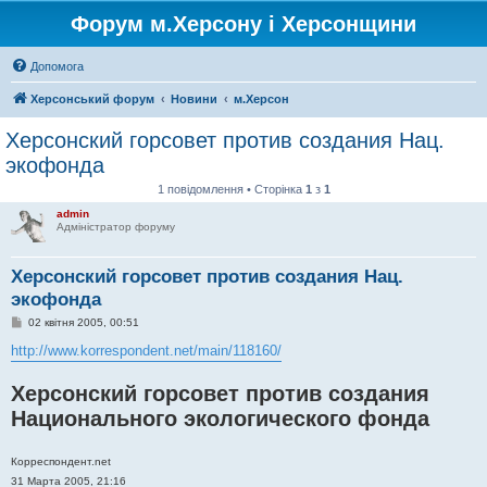
Форум м.Херсону і Херсонщини
Допомога
Херсонський форум
Новини
м.Херсон
Херсонский горсовет против создания Нац.
экофонда
1 повідомлення • Сторінка
1
з
1
admin
Адміністратор форуму
Херсонский горсовет против создания Нац.
экофонда
П
02 квітня 2005, 00:51
о
в
http://www.korrespondent.net/main/118160/
і
д
о
Херсонский горсовет против создания
м
Национального экологического фонда
л
е
н
н
Корреспондент.net
я
31 Марта 2005, 21:16