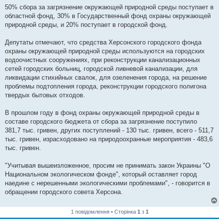
50% сбора за загрязнение окружающей природной среды поступает в
областной фонд, 30% в Государственный фонд охраны окружающей
природной среды, и 20% поступает в городской фонд.
Депутаты отмечают, что средства Херсонского городского фонда
охраны окружающей природной среды используются на городских
водоочистных сооружениях, при реконструкции канализационных
сетей городских больниц, городской ливневой канализации, для
ликвидации стихийных свалок, для озеленения города, на решение
проблемы подтопления города, реконструкции городского полигона
твердых бытовых отходов.
В прошлом году в фонд охраны окружающей природной среды в
составе городского бюджета от сбора за загрязнение поступило
381,7 тыс. гривен, других поступлений - 130 тыс. гривен, всего - 511,7
тыс. гривен, израсходовано на природоохранные мероприятия - 483,6
тыс. гривен.
"Учитывая вышеизложенное, просим не принимать закон Украины "О
Национальном экологическом фонде", который оставляет город
наедине с нерешенными экологическими проблемами", - говорится в
обращении городского совета Херсона.
1 повідомлення • Сторінка
1
з
1