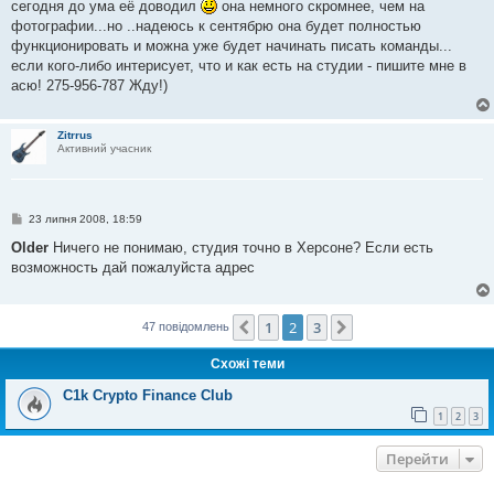
сегодня до ума её доводил
она немного скромнее, чем на
д
о
фотографии...но ..надеюсь к сентябрю она будет полностью
м
функционировать и можна уже будет начинать писать команды...
л
е
если кого-либо интерисует, что и как есть на студии - пишите мне в
н
асю! 275-956-787 Жду!)
н
я
Zitrrus
Активний учасник
П
23 липня 2008, 18:59
о
в
Older
Ничего не понимаю, студия точно в Херсоне? Если есть
і
возможность дай пожалуйста адрес
д
о
м
л
е
1
2
3
Поперед.
Далі
47 повідомлень
н
н
Схожі теми
я
C1k Crypto Finance Club
1
2
3
Перейти