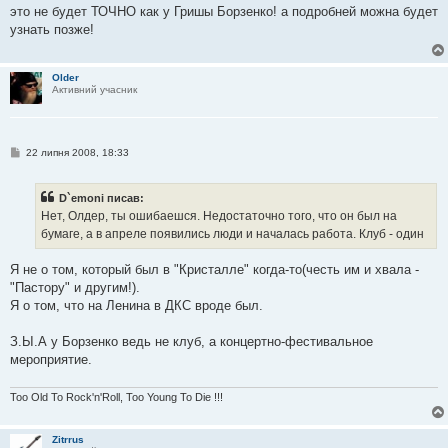
в
это не будет ТОЧНО как у Гришы Борзенко! а подробней можна будет
і
узнать позже!
д
о
м
л
Older
е
Активний учасник
н
н
я
П
22 липня 2008, 18:33
о
в
і
D`emoni писав:
д
о
Нет, Олдер, ты ошибаешся. Недостаточно того, что он был на
м
бумаге, а в апреле появились люди и началась работа. Клуб - один
л
е
н
Я не о том, который был в "Кристалле" когда-то(честь им и хвала -
н
я
"Пастору" и другим!).
Я о том, что на Ленина в ДКС вроде был.
З.Ы.А у Борзенко ведь не клуб, а концертно-фестивальное
мероприятие.
Too Old To Rock'n'Roll, Too Young To Die !!!
Zitrrus