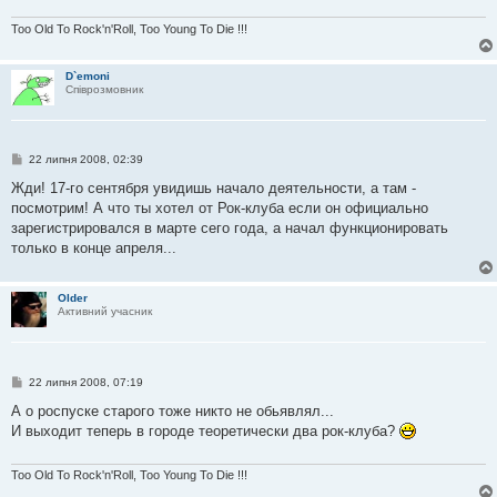
я
Too Old To Rock'n'Roll, Too Young To Die !!!
D`emoni
Співрозмовник
П
22 липня 2008, 02:39
о
в
Жди! 17-го сентября увидишь начало деятельности, а там -
і
посмотрим! А что ты хотел от Рок-клуба если он официально
д
о
зарегистрировался в марте сего года, а начал функционировать
м
только в конце апреля...
л
е
н
н
Older
я
Активний учасник
П
22 липня 2008, 07:19
о
в
А о роспуске старого тоже никто не обьявлял...
і
И выходит теперь в городе теоретически два рок-клуба?
д
о
м
л
Too Old To Rock'n'Roll, Too Young To Die !!!
е