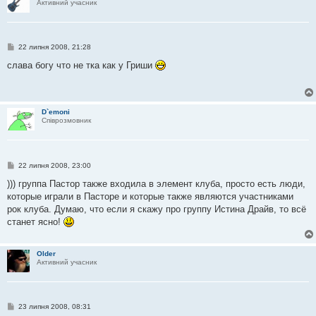
Активний учасник
П
22 липня 2008, 21:28
о
в
слава богу что не тка как у Гриши
і
д
о
м
л
D`emoni
е
Співрозмовник
н
н
я
П
22 липня 2008, 23:00
о
в
))) группа Пастор также входила в элемент клуба, просто есть люди,
і
которые играли в Пасторе и которые также являются участниками
д
о
рок клуба. Думаю, что если я скажу про группу Истина Драйв, то всё
м
станет ясно!
л
е
н
н
Older
я
Активний учасник
П
23 липня 2008, 08:31
о