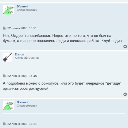
н
н
D`emoni
я
Співрозмовник
П
22 липня 2008, 15:51
о
в
Нет, Олдер, ты ошибаешся. Недостаточно того, что он был на
і
бумаге, а в апреле появились люди и началась работа. Клуб - один
д
о
м
л
Zitrrus
е
Активний учасник
н
н
я
П
22 липня 2008, 16:45
о
в
А подробней можно о рок-клубе, или это будет очередное "детище"
і
организаторов рок-дуэлей
д
о
м
л
D`emoni
е
Співрозмовник
н
н
я
П
22 липня 2008, 18:21
о