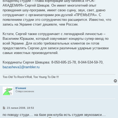
Владелец студии – глава корпорации шоу-бизнеса «РОК-
АКАДЕМИЯ» Сергей Шевцов. Он имеет многолетний опыт
проведения шоу-программ, имеет свою сцену, звук, свет, давно
сотрудничает с организаторами рок-дуэлей «ПРЕМЬЕРА». С
появлением студии это сотрудничество расширится. Известно, что
запись на Украине стоит дешевле, чем России.
Кстати, Сергей также сотрудничает с легендарной личностью –
Василием Юрашом, который озвучивает концерты супер-звезд по
всей Украине. Для особо требовательных клиентов он готов
предоставлять Сергею для записи различные ударные установки
самых известных производителей.
Координаты Сергея Шевцова: 8-050-695-15-78, 8-044-534-59-70,
bazasheva1@rambler.ru
Too Old To Rock'n'Roll, Too Young To Die !!!
D`emoni
Співрозмовник
П
23 липня 2008, 18:53
о
в
по поводу студи.... на базе рок-клуба есть студия звукозаиси....
і