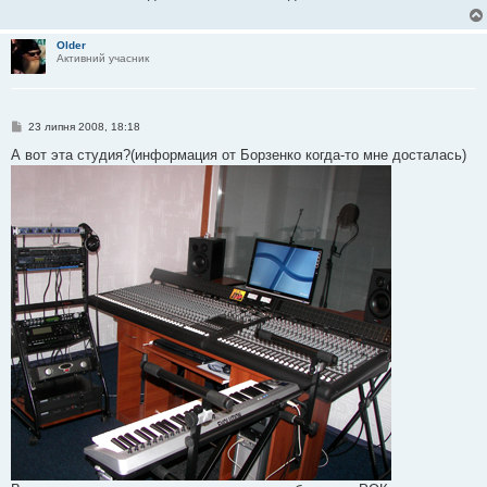
о
м
л
Older
е
Активний учасник
н
н
я
П
23 липня 2008, 18:18
о
в
А вот эта студия?(информация от Борзенко когда-то мне досталась)
і
д
о
м
л
е
н
н
я