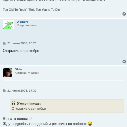
н
н
я
Too Old To Rock'n'Roll, Too Young To Die !!!
D`emoni
Співрозмовник
П
21 липня 2008, 10:23
о
в
Открытие с сентября
і
д
о
м
л
Older
е
Активний учасник
н
н
я
П
21 липня 2008, 17:32
о
в
і
D`emoni писав:
д
о
Открытие с сентября
м
л
е
Вот это новость!
н
Жду подробных сведений и рекламы на заборах
н