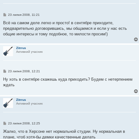
П
23 липня 2008, 11:21
о
в
Всё на самом деле легко и просто! в сентябре приходите,
і
предварительно договорившись, мы общаемся и если у нас есть
д
о
общие интересы и тому подобное, то милости просим!)
м
л
е
н
Zitrrus
н
Активний учасник
я
П
23 липня 2008, 12:21
о
в
Ну хоть в сентябре скажешь куда приходить? Будем с нетерпением
і
ждать
д
о
м
л
Zitrrus
е
Активний учасник
н
н
я
П
23 липня 2008, 12:25
о
в
Жалко, что в Херсоне нет нормальной студии. Ну нормальная в
і
плане, чтоб хотя-бы демки качественные делать
д