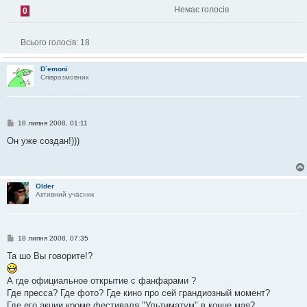
Немає голосів
0
Всього голосів:
18
D`emoni
Співрозмовник
П
18 липня 2008, 01:11
о
в
Он уже создан!)))
і
д
о
м
л
Older
е
Активний учасник
н
н
я
П
18 липня 2008, 07:35
о
в
Та шо Вы говорите!?
і
д
о
А где официальное открытие с фанфарами ?
м
Где пресса? Где фото? Где кино про сей грандиозный момент?
л
е
Где его акции кроме фестиваля "Ультиматум" в конце мая?