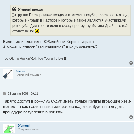
в
і
D`emoni писав:
д
о
))) группа Пастор также входила в элемент клуба, просто есть люди,
м
которые играли в Пасторе и которые также являются участниками
л
е
рок клуба. Думаю, что если я скажу про группу Истина Драйв, то всё
н
станет ясно!
н
я
Видел их и слышал в Юбилейном.Хорошо играют!
А можешь список "записавшихся" в клуб осветить?
Too Old To Rock'n'Roll, Too Young To Die !!!
Zitrrus
Активний учасник
П
23 липня 2008, 09:11
о
в
Так что доступ в рок-клуб будут иметь только группы играющие хеви-
і
металл, а как насчет панка или рокопопса, и как будет выглядеть
д
о
процедура вступления в рок-клуб.
м
л
е
н
D`emoni
н
Співрозмовник
я