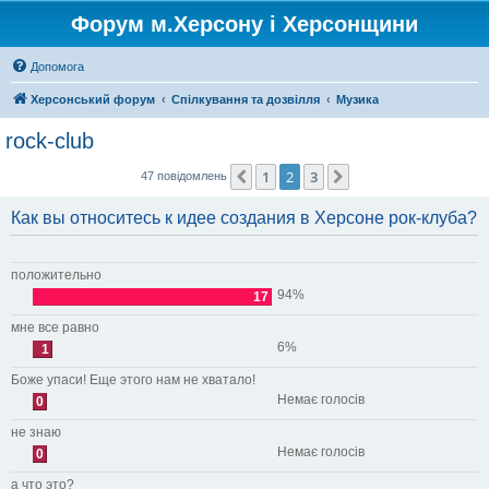
Форум м.Херсону і Херсонщини
Допомога
Херсонський форум
Спілкування та дозвілля
Музика
rock-club
1
2
3
Поперед.
Далі
47 повідомлень
Как вы относитесь к идее создания в Херсоне рок-клуба?
положительно
94%
17
мне все равно
6%
1
Боже упаси! Еще этого нам не хватало!
Немає голосів
0
не знаю
Немає голосів
0
а что это?