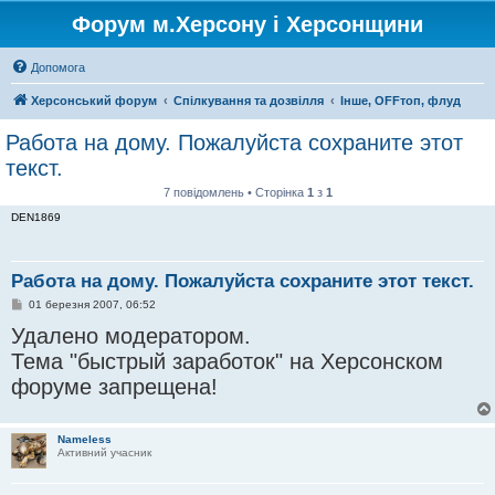
Форум м.Херсону і Херсонщини
Допомога
Херсонський форум
Спілкування та дозвілля
Інше, OFFтоп, флуд
Работа на дому. Пожалуйста сохраните этот
текст.
7 повідомлень • Сторінка
1
з
1
DEN1869
Работа на дому. Пожалуйста сохраните этот текст.
П
01 березня 2007, 06:52
о
Удалено модератором.
в
і
Тема "быстрый заработок" на Херсонском
д
о
форуме запрещена!
м
л
е
н
н
Nameless
я
Активний учасник