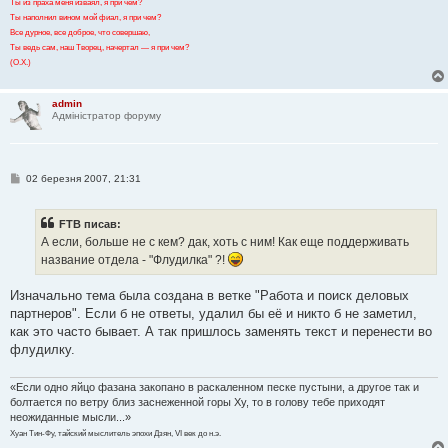
Ты из праха меня изваял, я при чем?
Ты наполнил вином мой фиал, я при чем?
Все дурное, все доброе, что совершаю,
Ты ведь сам, наш Творец, начертал — я при чем?
(О.Х.)
admin
Адміністратор форуму
П
02 березня 2007, 21:31
о
в
і
FTB писав:
д
о
А если, больше не с кем? дак, хоть с ним! Как еще поддерживать
м
название отдела - "Флудилка" ?!
л
е
н
Изначально тема была создана в ветке "Работа и поиск деловых
н
я
партнеров". Если б не ответы, удалил бы её и никто б не заметил,
как это часто бывает. А так пришлось заменять текст и перенести во
флудилку.
«Если одно яйцо фазана закопано в раскаленном песке пустыни, а другое так и
болтается по ветру близ заснеженной горы Ху, то в голову тебе приходят
неожиданные мысли...»
Хуан Тин-Фу, тайский мыслитель эпохи Дзян, VI век до н.э.