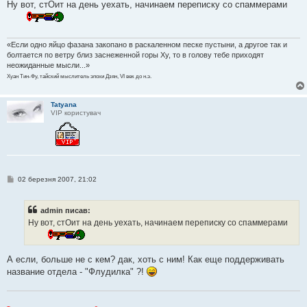
в
Ну вот, стОит на день уехать, начинаем переписку со спаммерами
і
д
о
м
л
«Если одно яйцо фазана закопано в раскаленном песке пустыни, а другое так и
е
болтается по ветру близ заснеженной горы Ху, то в голову тебе приходят
н
неожиданные мысли...»
н
я
Хуан Тин-Фу, тайский мыслитель эпохи Дзян, VI век до н.э.
Tatyana
VIP користувач
П
02 березня 2007, 21:02
о
в
і
admin писав:
д
о
Ну вот, стОит на день уехать, начинаем переписку со спаммерами
м
л
е
н
А если, больше не с кем? дак, хоть с ним! Как еще поддерживать
н
я
название отдела - "Флудилка" ?!