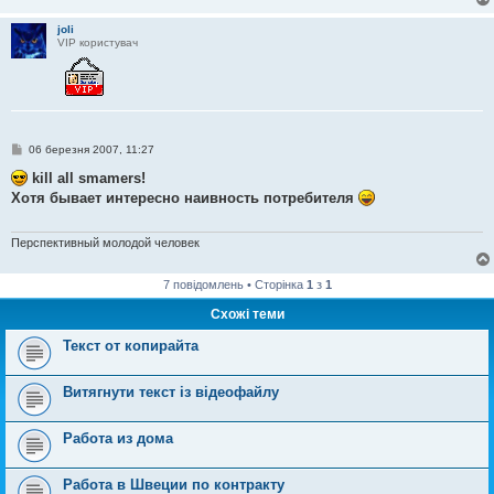
joli
VIP користувач
П
06 березня 2007, 11:27
о
в
kill all smamers!
і
Хотя бывает интересно наивность потребителя
д
о
м
л
Перспективный молодой человек
е
н
н
7 повідомлень • Сторінка
1
з
1
я
Схожі теми
Текст от копирайта
Витягнути текст із відеофайлу
Работа из дома
Работа в Швеции по контракту