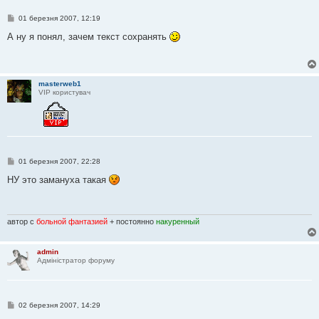
П
01 березня 2007, 12:19
о
в
А ну я понял, зачем текст сохранять
і
д
о
м
л
masterweb1
е
VIP користувач
н
н
я
П
01 березня 2007, 22:28
о
в
НУ это замануха такая
і
д
о
м
л
автор с
больной фантазией
+ постоянно
накуренный
е
н
н
admin
я
Адміністратор форуму
П
02 березня 2007, 14:29
о