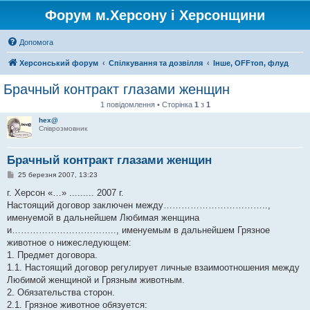
Форум м.Херсону і Херсонщини
Допомога
Херсонський форум
Спілкування та дозвілля
Інше, OFFтоп, флуд
Брачный контракт глазами женщин
1 повідомлення • Сторінка
1
з
1
hex@
Співрозмовник
Брачный контракт глазами женщин
П
25 березня 2007, 13:23
о
в
г. Херсон «…» ......... 2007 г.
і
Настоящий договор заключен между……………………………..,
д
о
именуемой в дальнейшем Любимая женщина
м
и…………………………….., именуемым в дальнейшем Грязное
л
е
животное о нижеследующем:
н
1. Предмет договора.
н
я
1.1. Настоящий договор регулирует личные взаимоотношения между
Любимой женщиной и Грязным животным.
2. Обязательства сторон.
2.1. Грязное животное обязуется: