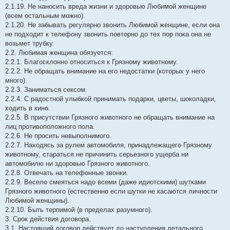
2.1.19. Не наносить вреда жизни и здоровью Любимой женщине
(всем остальным можно).
2.1.20. Не забывать регулярно звонить Любимой женщине, если она
не подходит к телефону звонить повторно до тех пор пока она не
возьмет трубку.
2.2. Любимая женщина обязуется:
2.2.1. Благосклонно относиться к Грязному животному.
2.2.2. Не обращать внимание на его недостатки (которых у него
много).
2.2.3. Заниматься сексом.
2.2.4. С радостной улыбкой принимать подарки, цветы, шоколадки,
ходить в кино.
2.2.5. В присутствии Грязного животного не обращать внимание на
лиц противоположного пола.
2.2.6. Не просить невыполнимого.
2.2.7. Находясь за рулем автомобиля, принадлежащего Грязному
животному, стараться не причинить серьезного ущерба ни
автомобилю ни здоровью Грязного животного.
2.2.8. Отвечать на телефонные звонки.
2.2.9. Весело смеяться надо всеми (даже идиотскими) шутками
Грязного животного (естественно если шутки не касаются личности
Любимой женщины).
2.2.10. Быть терпимой (в пределах разумного).
3. Срок действия договора.
3.1. Настоящий договор действует до наступления летального