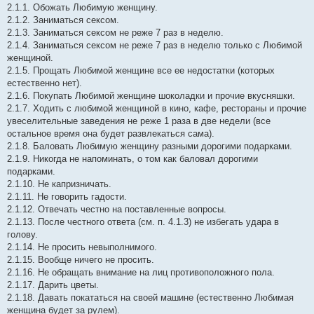
2.1.1. Обожать Любимую женщину.
2.1.2. Заниматься сексом.
2.1.3. Заниматься сексом не реже 7 раз в неделю.
2.1.4. Заниматься сексом не реже 7 раз в неделю только с Любимой
женщиной.
2.1.5. Прощать Любимой женщине все ее недостатки (которых
естественно нет).
2.1.6. Покупать Любимой женщине шоколадки и прочие вкусняшки.
2.1.7. Ходить с любимой женщиной в кино, кафе, рестораны и прочие
увеселительные заведения не реже 1 раза в две недели (все
остальное время она будет развлекаться сама).
2.1.8. Баловать Любимую женщину разными дорогими подарками.
2.1.9. Никогда не напоминать, о том как баловал дорогими
подарками.
2.1.10. Не капризничать.
2.1.11. Не говорить гадости.
2.1.12. Отвечать честно на поставленные вопросы.
2.1.13. После честного ответа (см. п. 4.1.3) не избегать удара в
голову.
2.1.14. Не просить невыполнимого.
2.1.15. Вообще ничего не просить.
2.1.16. Не обращать внимание на лиц противоположного пола.
2.1.17. Дарить цветы.
2.1.18. Давать покататься на своей машине (естественно Любимая
женщина будет за рулем).