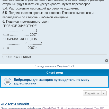
стороны будут пытаться урегулировать путем переговоров.
5.4. Расторжению настоящий договор не подлежит.
5.5. Подписывается кровью со стороны Грязного животного и
карандашом со стороны Любимой женщины.
6. Подписи и реквизиты сторон
ГРЯЗНОЕ ЖИВОТНОЕ
……………… (…………)
«…» ……………… 2007 г.
ЛЮБИМАЯ ЖЕНЩИНА
………………… (…………..)
«…» ……………. 2007 г.
QUO NON ASCENDAM
1 повідомлення • Сторінка
1
з
1
Схожі теми
Вибраторы для женщин: путеводитель по миру
удовольствия
Перейти
ХТО ЗАРАЗ ОНЛАЙН
Зараз переглядають цей форум:
ClaudeBot [AI бот]
,
meta-externalagent [бот ШІ]
,