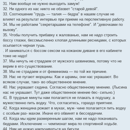
31. Нам вообще не нужно выходить замуж!
32. Ни одного из нас никто не обзовет "старой девой".
33. Соотношение "грудь — талия — бедра" в нашем случае не
влияет на результат интервью при приеме на перспективную работу.
34. Мы не работаем "секретаршами на телефоне". И "девочками по
вызову".
35. Чтобы получить прибавку к жалованью, нам не надо строить
боссу глазки, бессмысленно хлопая длинными ресницами, с которых
осыпается черная тушь.
. И заниматься с боссом сексом на кожаном диване в его кабинете
тоже не надо!
37. Мы ничуть не страдаем от мужского шовинизма, потому что не
верим в его существование.
38. Мы не страдаем и от феминизма — по той же причине.
39. Нас не пугают морщины. Как и шрамы, они нас украшают. Во
всяком случае, тако- во общественное мнение.
40. Нас украшает седина. Согласно общественному мнению. (Лысина
нас не украшает. Тут даже общественное мнение бес- сильно.)
41. В трудные минуты нам полагается не плакать в подушку, а
мужественно пить водку. Что, согласитесь, гораздо приятнее.
42. Когда женщина рожает в муках, муж- чине полагается пить водку
с особым раз- махом. Иначе его обвинят в бессердечии.
43. Когда мы идем размеренным шагом, нам не надо покачивать
бедрами. Исключение — чемпионат мира по спортивной ходьбе.
44. Нам не нужно накручиваться на бигуди.