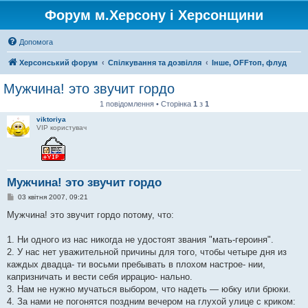
Форум м.Херсону і Херсонщини
Допомога
Херсонський форум
Спілкування та дозвілля
Інше, OFFтоп, флуд
Мужчина! это звучит гордо
1 повідомлення • Сторінка
1
з
1
viktoriya
VIP користувач
Мужчина! это звучит гордо
П
03 квітня 2007, 09:21
о
в
Мужчина! это звучит гордо потому, что:
і
д
о
1. Ни одного из нас никогда не удостоят звания "мать-героиня".
м
2. У нас нет уважительной причины для того, чтобы четыре дня из
л
е
каждых двадца- ти восьми пребывать в плохом настрое- нии,
н
капризничать и вести себя иррацио- нально.
н
я
3. Нам не нужно мучаться выбором, что надеть — юбку или брюки.
4. За нами не погонятся поздним вечером на глухой улице с криком: