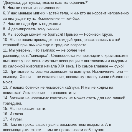
"Девушка, де- вушка, можно ваш телефончик?"
5. Нам не грозит изнасилование!
6. У нас меньше мягких частей тела, и ни- кто не норовит непременно
за них ущип- нуть. Исключение — гей-бар.
7. Нам не надо брить подмышки.
8. И депилировать зону бикини.
9. Мы вообще можем не бриться! Пример — Робинзон Крузо.
10. Мы не носим прокладок на каждый день, расставшись с этой
странной при- вычкой еще в грудном возрасте.
11. Мы уверены, что тампакс — не более чем
разновидность"сникерса". Словосочетание прокладки с крылышками
вызывает у нас лишь смутные ассоциации с ангелочками и амурами
из салонной живописи начала XIX века. Но самое главное — сухо!
12. При мытье головы мы экономим на шампуне. Исключение: она —
скинхед. Хиппи — не исключение, поскольку голову хиппи обычно не
моют.
13. У наших ботинок не ломаются каблуки. И мы не ходим на
шпильках! Исключение — трансвеститы.
14. Затяжка на новеньких колготках не может стать для нас личной
трагедией.
15. Мы не красим ногти.
16. И глаза.
17. И губы.
18. Нам не прокалывают уши в восьмилетнем возрасте. А в
восемнадцатилетнем — мы не прокалываем себе пупок.