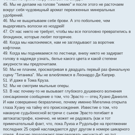
45. Мы не делаем на голове "химию" и после этого не расточаем
вокруг себя чудовищный аромат пережженных минеральных
удобрений.
46. Мы не выщипываем себе брови. А это побольнее, чем
выдергивать волоски из ноздрей!
47. От нас никто не требует, чтобы мы все поголовно превратились в
блондинок, которые любят погорячее.
48. Когда мы наклоняемся, нам не заглядывают за воротник
кофточки.
49. Когда мы поднимаемся по лестнице, внизу никто не задирает
голову в надежде узнать, белье какого цвета и какой степени
ажурности мы предпочитаем.
50. Мы не плачем, просматривая в двадцать первый раз финальную
сцену "Титаника". Мы не влюбляемся в Леонардо Ди Каприр.
51. И даже в Тома Круза.
52. Мы не смотрим мыльные оперы.
53. В нас почему-то не вызывает глубокого душевного волнения
сенсационное сообщение о том, что Эрасто — отец Хуано Даниэля.
И нам совершенно безразлично, почему именно Мигелина открыла
глаза Хуану на тайну его происхождения. Известие о том, что
накануне судьбоносной встречи с сыном Эрасто погибает в
автокатастрофе, конечно, не может не радовать (как и тот
примечательный факт, что, пока Луиза и Рудольфе на протяжении
последних 25 серий наслаждаются друг другом в номере шикарного
отеля, Алисию продолжают преследовать несчастья), но тут,