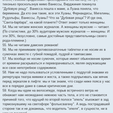
тихонько проскользнув мимо Ванессы, Вирджиния покинула
"Дубовую рощу". Ванесса пошла к маме, а Луана поняла, что
беременна. Да кто они такие, все эти Хуаны, Фернандесы, Мигелины,
Рудольфы, Ванессы, Луаны? Что за "Дубовая роща"? И где она,
"Санта-барбара", на какой планете? Ответ знают только женщины.
54. Мы не читаем женских журналов. А женщины мужские — читают.
(По статистике, до 30% аудитории мужских журналов — женщины. И
эти 30%, безусловно, самые достойные представительницы своего
рода-племени.)
55. Мы не читаем дамских романов!
56. Мы не принимаем противозачаточные таблетки и не носим их в
сумочках вместе с губной помадой, пудрой и тампаксами.
57. Мы вообще не носим сумочек, которые имеют обыкновение время
от времени раскрываться и переворачиваться, являя окружающим
все свое непотребное содержимое.
58. Нам не надо пользоваться условленными с подругой знаками из
репертуара театра мимики и жеста, а также подпрыгивать как мячик
перед зеркалом в лифте: мы и так знаем, что сзади ниже пояса у нас
все в порядке даже в самые критические дни.
59. Когда мы едем на велосипеде, порыв встречного ветра не
обнажает нам неожиданно нижнюю часть тела, и это не становится
причиной того, что идущий по второй полосе "опель" въезжает в зад
тормознувшему на светофоре "фольксвагену". А ведь пострадавшей
стороне так и не докажешь, что водитель "опеля", в сущности, ни в