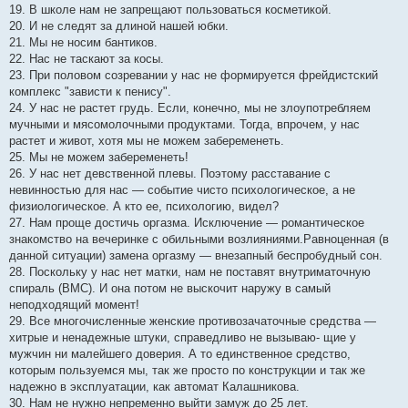
19. В школе нам не запрещают пользоваться косметикой.
20. И не следят за длиной нашей юбки.
21. Мы не носим бантиков.
22. Нас не таскают за косы.
23. При половом созревании у нас не формируется фрейдистский
комплекс "зависти к пенису".
24. У нас не растет грудь. Если, конечно, мы не злоупотребляем
мучными и мясомолочными продуктами. Тогда, впрочем, у нас
растет и живот, хотя мы не можем забеременеть.
25. Мы не можем забеременеть!
26. У нас нет девственной плевы. Поэтому расставание с
невинностью для нас — событие чисто психологическое, а не
физиологическое. А кто ее, психологию, видел?
27. Нам проще достичь оргазма. Исключение — романтическое
знакомство на вечеринке с обильными возлияниями.Равноценная (в
данной ситуации) замена оргазму — внезапный беспробудный сон.
28. Поскольку у нас нет матки, нам не поставят внутриматочную
спираль (ВМС). И она потом не выскочит наружу в самый
неподходящий момент!
29. Все многочисленные женские противозачаточные средства —
хитрые и ненадежные штуки, справедливо не вызываю- щие у
мужчин ни малейшего доверия. А то единственное средство,
которым пользуемся мы, так же просто по конструкции и так же
надежно в эксплуатации, как автомат Калашникова.
30. Нам не нужно непременно выйти замуж до 25 лет.