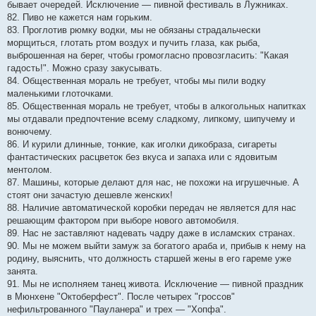
бывает очередей. Исключение — пивной фестиваль в Лужниках.
82. Пиво не кажется нам горьким.
83. Проглотив рюмку водки, мы не обязаны страдальчески
морщиться, глотать ртом воздух и пучить глаза, как рыба,
выброшенная на берег, чтобы громогласно провозгласить: "Какая
гадость!". Можно сразу закусывать.
84. Общественная мораль не требует, чтобы мы пили водку
маленькими глоточками.
85. Общественная мораль не требует, чтобы в алкогольных напитках
мы отдавали предпочтение всему сладкому, липкому, шипучему и
вонючему.
86. И курили длинные, тонкие, как иголки дикобраза, сигареты
фантастических расцветок без вкуса и запаха или с ядовитым
ментолом.
87. Машины, которые делают для нас, не похожи на игрушечные. А
стоят они зачастую дешевле женских!
88. Наличие автоматической коробки передач не является для нас
решающим фактором при выборе нового автомобиля.
89. Нас не заставляют надевать чадру даже в исламских странах.
90. Мы не можем выйти замуж за богатого араба и, прибыв к нему на
родину, выяснить, что должность старшей жены в его гареме уже
занята.
91. Мы не исполняем танец живота. Исключение — пивной праздник
в Мюнхене "Октоберфест". После четырех "гроссов"
нефильтрованного "Пауланера" и трех — "Хопфа".