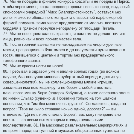
76. Мы не победим в финале конкурса красоты и не поедем в Париж,
чтобы через месяц, когда продюсер пропьет весь гонорар, выданный
спонсорами очередной "Мисс Благопристойность", остаться без
денег и вместо обещанного контракта с известной парфюмерной
фирмой получить заманчивое предложение от малоиз- вестного
борделя в грязном переулке неподалеку от площади Пигаль.
77. Мы не посещаем салоны красоты, и нам там не делают пилинг
лица, равно как и всех прочих частей тела.
78. После горячей ванны мы не накладываем на лицо огуречные
маски, превращаясь в Фантомаса и до полусмерти пугая позднего
гостя, явившегося с цветами и тортом без предварительного
телефонного звонка.
79. Мы не красим ногти на ногах!
80. Пребывая в здравом уме и вполне зрелых годах (во всяком
случае, благополучно миновав пубертатный период и достигнув
совершеннолетия), мы не коллекционируем мягкие игрушки,
заваливая ими всю квартиру, и не берем с собой в постель
плюшевого мишку Борю (подарок бабушки), а также северного оленя
по имени Эльгар (сувенир из Норвегии) только на том шатком
основании, что "им без меня очень грустно". Согласитесь, когда на
вопрос: "Тебе не было страшно ночью одной, дорогая?" — вы
отвечаете: "Да нет, я же спала с Борей", вас могут неправильно
понять — со всеми вытекающими отсюда печальными
последствиями. 81. На массовых развлекательных мероприятиях и
во время народных гуляний в мужских общественных туалетах не