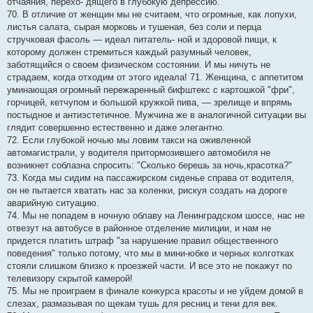
отчаяния, перехо- дящего в глубокую депрессию.
70. В отличие от женщин мы не считаем, что огромные, как лопухи,
листья салата, сырая морковь и тушеная, без соли и перца
стручковая фасоль — идеал питатель- ной и здоровой пищи, к
которому должен стремиться каждый разумный человек,
заботящийся о своем физическом состоянии. И мы ничуть не
страдаем, когда отходим от этого идеала! 71. Женщина, с аппетитом
уминающая огромный пережаренный бифштекс с картошкой "фри",
горчицей, кетчупом и большой кружкой пива, — зрелище и впрямь
постыдное и антиэстетичное. Мужчина же в аналогичной ситуации вы
глядит совершенно естественно и даже элегантно.
72. Если глубокой ночью мы ловим такси на оживленной
автомагистрали, у водителя притормозившего автомобиля не
возникнет соблазна спросить: "Сколько берешь за ночь,красотка?"
73. Когда мы сидим на пассажирском сиденье справа от водителя,
он не пытается хватать нас за коленки, рискуя создать на дороге
аварийную ситуацию.
74. Мы не попадем в ночную облаву на Ленинградском шоссе, нас не
отвезут на автобусе в районное отделение милиции, и нам не
придется платить штраф "за нарушение правил общественного
поведения" только потому, что мы в мини-юбке и черных колготках
стояли слишком близко к проезжей части. И все это не покажут по
телевизору скрытой камерой!
75. Мы не проиграем в финале конкурса красоты и не уйдем домой в
слезах, размазывая по щекам тушь для ресниц и тени для век.