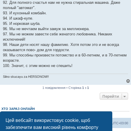
92. Для полного счастья нам не нужна стиральная машина. Даже
полный "автомат".
93. И кухонный комбайн.
94. И шкаф-купе.
95. И норковая шуба.
96. Мы не мечтаем выйти замуж за миллионера.
97. Мы не можем завести себе женатого любовника. Никаких
исключений!
98. Наши дети носят нашу фамилию. Хотя потом это и не всегда
оказывается пово- дом для гордости.
99. Мы способны произвести потомство и в 60-летнем, и в 70-летнем
возрасте.
100. Значит, с этим можно не спешить!
Silno skucayu za HERSONOM!!
1 повідомлення • Сторінка
1
з
1
Перейти
ХТО ЗАРАЗ ОНЛАЙН
Зараз переглядають цей форум:
ClaudeBot [AI бот]
і 3 гостей
Цей вебсайт використовує cookie, щоб
Херсонський форум
Команда
Часовий пояс
UTC+03:00
забезпечити вам високий рівень комфорту