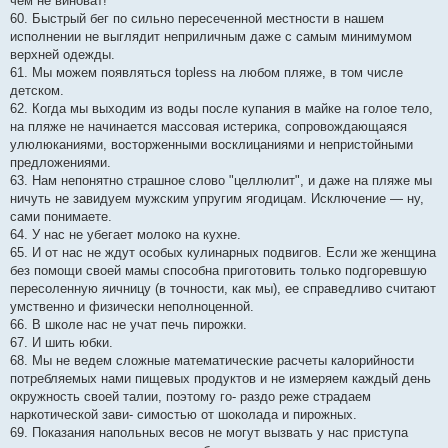
чем не виноват!
60. Быстрый бег по сильно пересеченной местности в нашем
исполнении не выглядит неприличным даже с самым минимумом
верхней одежды.
61. Мы можем появляться topless на любом пляже, в том числе
детском.
62. Когда мы выходим из воды после купания в майке на голое тело,
на пляже не начинается массовая истерика, сопровождающаяся
улюлюканиями, восторженными восклицаниями и непристойными
предложениями.
63. Нам непонятно страшное слово "целлюлит", и даже на пляже мы
ничуть не завидуем мужским упругим ягодицам. Исключение — ну,
сами понимаете.
64. У нас не убегает молоко на кухне.
65. И от нас не ждут особых кулинарных подвигов. Если же женщина
без помощи своей мамы способна приготовить только подгоревшую
пересоленную яичницу (в точности, как мы), ее справедливо считают
умственно и физически неполноценной.
66. В школе нас не учат печь пирожки.
67. И шить юбки.
68. Мы не ведем сложные математические расчеты калорийности
потребляемых нами пищевых продуктов и не измеряем каждый день
окружность своей талии, поэтому го- раздо реже страдаем
наркотической зави- симостью от шоколада и пирожных.
69. Показания напольных весов не могут вызвать у нас приступа