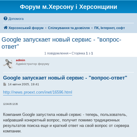
Форум м.Херсону і Херсонщини
Допомога
Херсонський форум
Спілкування та дозвілля
ПК, Інтернет, софт
Google запускает новый сервис - "вопрос-
ответ"
1 повідомлення • Сторінка
1
з
1
admin
Адміністратор форуму
Google запускает новый сервис - "вопрос-ответ"
П
14 квітня 2005, 19:41
о
в
http://news.proext.com/inet/16596.html
і
д
о
12.04.05 12:35
м
л
е
Компания Google запустила новый сервис - теперь, пользователь,
н
набравший конкретный вопрос, получит помимо традиционных
н
я
результатов поиска еще и краткий ответ на свой вопрос от сервера
компании.