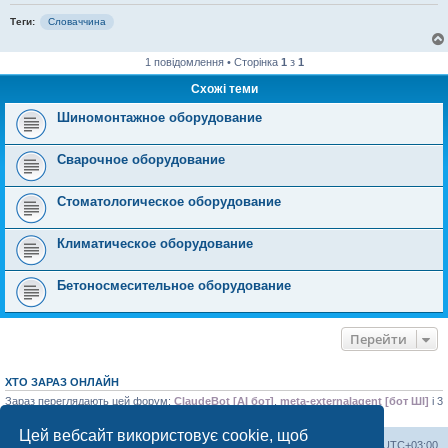
Теги:
Словаччина
1 повідомлення • Сторінка
1
з
1
Схожі теми
Шиномонтажное оборудование
Сварочное оборудование
Стоматологическое оборудование
Климатическое оборудование
Бетоносмесительное оборудование
Перейти
ХТО ЗАРАЗ ОНЛАЙН
Зараз переглядають цей форум:
ClaudeBot [AI бот]
,
meta-externalagent [бот ШІ]
і 3
гостей
Цей вебсайт використовує cookie, щоб
Херсонський форум
Команда
Часовий пояс
UTC+03:00