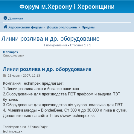
Форум м.Херсону і Херсонщини
Допомога
Херсонський форум
Дошка оголошень
Продам
Линии розлива и др. оборудование
1 повідомлення • Сторінка
1
з
1
techimpex
Співрозмовник
Линии розлива и др. оборудование
П
22 червня 2007, 12:13
о
в
Компания Techimpex предлагает:
і
1.Линии разлива алко и безалко напитков
д
о
2.Оборудование для производства ПЭТ преформ и выдува ПЭТ
м
бутылок
л
е
3.Оборудование для производства п/э укупор. колпачка для ПЭТ
н
4. Минипивзаводы – BlonderBeer. От 300 л до 30.000 л пива в сутки.
н
я
Дополнительно на сайте: https://www.techimpex.sk
Techimpex s.r.o. / Zoltan Plajer
techimpex.sk