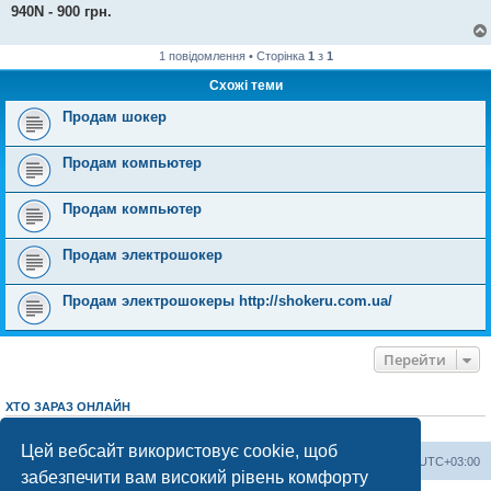
940N - 900 грн.
1 повідомлення • Сторінка
1
з
1
Схожі теми
Продам шокер
Продам компьютер
Продам компьютер
Продам электрошокер
Продам электрошокеры http://shokeru.com.ua/
Перейти
ХТО ЗАРАЗ ОНЛАЙН
Зараз переглядають цей форум:
ClaudeBot [AI бот]
і 4 гостей
Цей вебсайт використовує cookie, щоб
Херсонський форум
Команда
Часовий пояс
UTC+03:00
забезпечити вам високий рівень комфорту