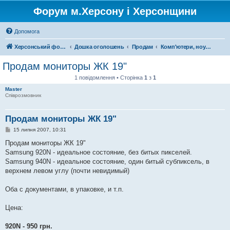
Форум м.Херсону і Херсонщини
Допомога
Херсонський форум
Дошка оголошень
Продам
Комп'ютери, ноутбуки, комплектуючі
Продам мониторы ЖК 19"
1 повідомлення • Сторінка
1
з
1
Master
Співрозмовник
Продам мониторы ЖК 19"
П
15 липня 2007, 10:31
о
в
Продам мониторы ЖК 19"
і
Samsung 920N - идеальное состояние, без битых пикселей.
д
о
Samsung 940N - идеальное состояние, один битый субпиксель, в
м
верхнем левом углу (почти невидимый)
л
е
н
Оба с документами, в упаковке, и т.п.
н
я
Цена:
920N - 950 грн.