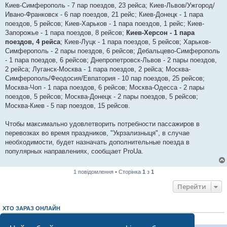
Киев-Симферополь - 7 пар поездов, 23 рейса; Киев-Львов/Ужгород/
Ивано-Франковск - 6 пар поездов, 21 рейс; Киев-Донецк - 1 пара
поездов, 5 рейсов; Киев-Харьков - 1 пара поездов, 1 рейс; Киев-
Запорожье - 1 пара поездов, 8 рейсов;
Киев-Херсон - 1 пара
поездов, 4 рейса
; Киев-Луцк - 1 пара поездов, 5 рейсов; Харьков-
Симферополь - 2 пары поездов, 6 рейсов; Дебальцево-Симферополь
- 1 пара поездов, 6 рейсов; Днепропетровск-Львов - 2 пары поездов,
2 рейса; Луганск-Москва - 1 пара поездов, 2 рейса; Москва-
Симферополь/Феодосия/Евпатория - 10 пар поездов, 25 рейсов;
Москва-Чоп - 1 пара поездов, 6 рейсов; Москва-Одесса - 2 пары
поездов, 5 рейсов; Москва-Донецк - 2 пары поездов, 5 рейсов;
Москва-Киев - 5 пар поездов, 15 рейсов.
Чтобы максимально удовлетворить потребности пассажиров в
перевозках во время праздников, "Укрзализныця", в случае
необходимости, будет назначать дополнительные поезда в
популярных направлениях, сообщает ProUa.
1 повідомлення • Сторінка
1
з
1
Перейти
ХТО ЗАРАЗ ОНЛАЙН
Зараз переглядають цей форум:
ClaudeBot [AI бот]
і 7 гостей