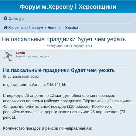
Форум м.Херсону і Херсонщини
Допомога
Херсонський форум
Новини
Україна
На пасхальные праздники будет чем уехать
1 повідомлення • Сторінка
1
з
1
admin
Адміністратор форуму
На пасхальные праздники будет чем уехать
П
20 квітня 2005, 20:53
о
в
mignews.com.ua/articles/159141.html
і
д
о
В период с 26 апреля по 12 мая для обеспечения перевозок
м
пассажиров во время майских праздников "Укрзализныця" назначила
л
е
43 пары дополнительных поездов (118 рейсов). Кроме того,
н
российские железные дороги также назначили 26 пар поездов (73
н
я
рейса).
Количество поездов и рейсов по направлениям: