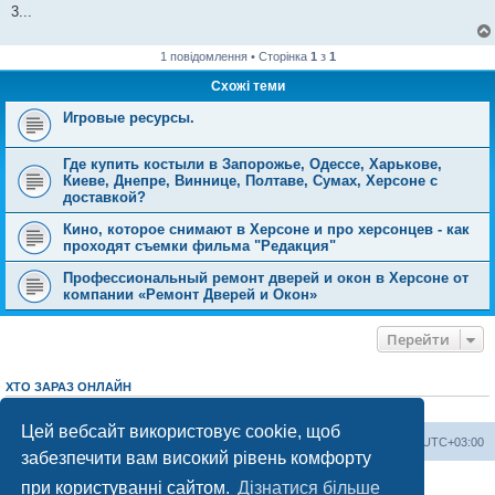
3...
1 повідомлення • Сторінка
1
з
1
Схожі теми
Игровые ресурсы.
Где купить костыли в Запорожье, Одессе, Харькове,
Киеве, Днепре, Виннице, Полтаве, Сумах, Херсоне с
доставкой?
Кино, которое снимают в Херсоне и про херсонцев - как
проходят съемки фильма "Редакция"
Профессиональный ремонт дверей и окон в Херсоне от
компании «Ремонт Дверей и Окон»
Перейти
ХТО ЗАРАЗ ОНЛАЙН
Зараз переглядають цей форум:
ClaudeBot [AI бот]
і 1 гість
Цей вебсайт використовує cookie, щоб
Херсонський форум
Команда
Часовий пояс
UTC+03:00
забезпечити вам високий рівень комфорту
Працює на phpBB® Forum Software © phpBB Limited
при користуванні сайтом.
Дізнатися більше