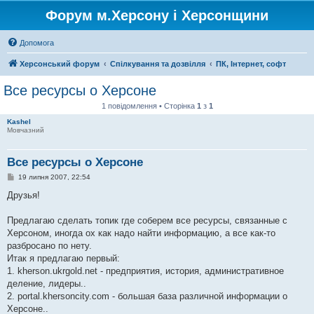
Форум м.Херсону і Херсонщини
Допомога
Херсонський форум
Спілкування та дозвілля
ПК, Інтернет, софт
Все ресурсы о Херсоне
1 повідомлення • Сторінка
1
з
1
Kashel
Мовчазний
Все ресурсы о Херсоне
П
19 липня 2007, 22:54
о
в
Друзья!
і
д
о
Предлагаю сделать топик где соберем все ресурсы, связанные с
м
Херсоном, иногда ох как надо найти информацию, а все как-то
л
е
разбросано по нету.
н
Итак я предлагаю первый:
н
я
1. kherson.ukrgold.net - предприятия, история, административное
деление, лидеры..
2. portal.khersoncity.com - большая база различной информации о
Херсоне..