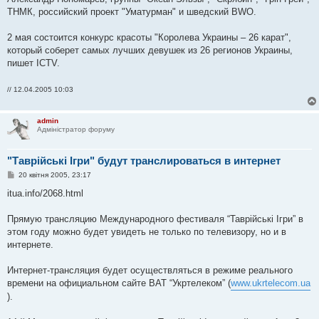
ТНМК, российский проект "Уматурман" и шведский BWO.
2 мая состоится конкурс красоты "Королева Украины – 26 карат",
который соберет самых лучших девушек из 26 регионов Украины,
пишет ICTV.
// 12.04.2005 10:03
admin
Адміністратор форуму
"Таврійські Ігри" будут транслироваться в интернет
П
20 квітня 2005, 23:17
о
в
itua.info/2068.html
і
д
о
Прямую трансляцию Международного фестиваля “Таврійські Ігри” в
м
этом году можно будет увидеть не только по телевизору, но и в
л
е
интернете.
н
н
я
Интернет-трансляция будет осуществляться в режиме реального
времени на официальном сайте ВАТ “Укртелеком” (
www.ukrtelecom.ua
).