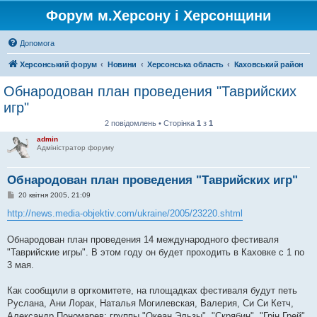
Форум м.Херсону і Херсонщини
Допомога
Херсонський форум
Новини
Херсонська область
Каховський район
Обнародован план проведения "Таврийских
игр"
2 повідомлень • Сторінка
1
з
1
admin
Адміністратор форуму
Обнародован план проведения "Таврийских игр"
П
20 квітня 2005, 21:09
о
в
http://news.media-objektiv.com/ukraine/2005/23220.shtml
і
д
о
Обнародован план проведения 14 международного фестиваля
м
"Таврийские игры". В этом году он будет проходить в Каховке с 1 по
л
е
3 мая.
н
н
я
Как сообщили в оргкомитете, на площадках фестиваля будут петь
Руслана, Ани Лорак, Наталья Могилевская, Валерия, Си Си Кетч,
Александр Пономарев; группы "Океан Эльзы", "Скрябин", "Грін Грей",