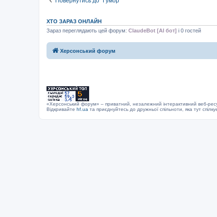
Повернутись до “Гумор”
н
я
ХТО ЗАРАЗ ОНЛАЙН
Зараз переглядають цей форум:
ClaudeBot [AI бот]
і 0 гостей
Херсонський форум
«Херсонський форум» – приватний, незалежний інтерактивний веб-ресур
Відкривайте
hf.ua
та приєднуйтесь до дружньої спільноти, яка тут спілку