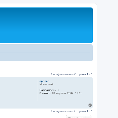
1 повідомлення • Сторінка
1
з
1
oprince
Мовчазний
Повідомлень:
1
З нами з:
04 вересня 2007, 17:11
Д
о
1 повідомлення • Сторінка
1
з
1
г
о