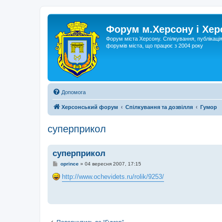
Форум м.Херсону і Хе
Форум міста Херсону. Спілкування, публікаці
форумів міста, що працює з 2004 року
Допомога
Херсонський форум
Спілкування та дозвілля
Гумор
суперприкол
суперприкол
П
oprince
»
04 вересня 2007, 17:15
о
в
http://www.ochevidets.ru/rolik/9253/
і
д
о
м
л
е
н