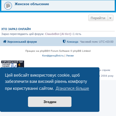
Женское облысение
Перейти
ХТО ЗАРАЗ ОНЛАЙН
Зараз переглядають цей форум:
ClaudeBot [AI бот]
і 1 гість
Херсонський форум
Команда
Часовий пояс
UTC+03:00
Працює на phpBB® Forum Software © phpBB Limited
Конфіденційність
|
Умови
«Херсонський форум» – приватний, незалежний інтерактивний веб-ресурс, що сприяє
комунікації через глобальну мережу Інтернет.
Цей вебсайт використовує cookie, щоб
Відкривайте
hf.ua
та приєднуйтесь до дружньої спільноти, яка тут спілкується з 2004 року
до сьогодні. © Всі права захищені.
забезпечити вам високий рівень комфорту
при користуванні сайтом.
Дізнатися більше
Згоден