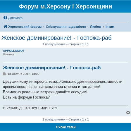
Форум м.Херсону і Херсонщини
Допомога
Херсонський форум
Спілкування та дозвілля
Любов
Інтим
Женское доминирование! - Госпожа-раб
1 повідомлення • Сторінка
1
з
1
APPOLLOMAN
Новачок
Женское доминирование! - Госпожа-раб
П
18 жовтня 2007, 13:00
о
в
Девушки.кому интересна тема,,Женского доминирования.,милости
і
просим сюда.ваши высказывания.мнения и так далее!
д
о
Возможно реальные встречи.давайте обсудим!
м
Есть на форуме Госпожа?
л
е
н
ОБОЖАЮ ДЕЛАТЬ КУННИЛИНГУС!
н
я
1 повідомлення • Сторінка
1
з
1
Схожі теми