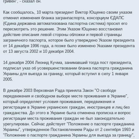
гривен", - сказал он.
Как сообщалось, 10 марта президент Виктор Ющенко своим указом
отменил изменения бланка загранпаспорта, консорциум ЄДАПС
(Єдина державна автоматизована паспортна система) просил его
пересмотреть это решение. Этим Указом Ющенко восстановил
действие описания левой стороны обложки и первой страницы
заграничного паспорта, которое было утверждено Указом президента
от 14 декабря 1996 года, а позже было изменено Указами президента
от 13 августа 2002 и 10 декабря 2004.
14 декабря 2004 Леонид Кучма, занимавший тогда пост президента,
подписал указ об усовершенствовании бланка паспорта гражданина
Украины для выезда за границу, который вступил в силу 1 января
2005.
В декабре 2003 Верховная Рада приняла Закон "О свободе
передвижения и свободном выборе месте проживания в Украине",
который определяет условия проживания, передвижения и
регистрации в Украине украинских граждан, иностранцев и лиц без
гражданства. До этого в Украине была отменена прописка и вопрос
регистрации места проживания граждан не был законодательно
урегулирован. Сейчас действует "Положение о паспорте гражданина
Украины", утвержденное Постановлением Рады от 2 сентября 1993 и
"Положение о паспорте гражданина Украины для выезда за границу",