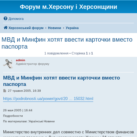
Форум м.Херсону і Херсонщини
Допомога
Херсонський форум
Новини
Україна
МВД и Минфин хотят ввести карточки вместо
паспорта
1 повідомлення • Сторінка
1
з
1
admin
Адміністратор форуму
МВД и Минфин хотят ввести карточки вместо
паспорта
П
27 травня 2005, 16:39
о
в
https://podrobnosti.ua/power/govt/20 ... 15032.html
і
д
о
26 мая 2005 | 16:44
м
Подробности
л
е
По материалам: Українські Новини
н
н
я
Министерство внутренних дел совместно с Министерством финансов