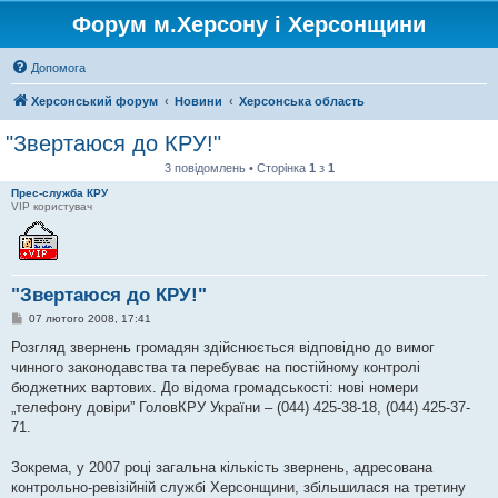
Форум м.Херсону і Херсонщини
Допомога
Херсонський форум
Новини
Херсонська область
"Звертаюся до КРУ!"
3 повідомлень • Сторінка
1
з
1
Прес-служба КРУ
VIP користувач
"Звертаюся до КРУ!"
П
07 лютого 2008, 17:41
о
в
Розгляд звернень громадян здійснюється відповідно до вимог
і
чинного законодавства та перебуває на постійному контролі
д
о
бюджетних вартових. До відома громадськості: нові номери
м
„телефону довіри” ГоловКРУ України – (044) 425-38-18, (044) 425-37-
л
е
71.
н
н
я
Зокрема, у 2007 році загальна кількість звернень, адресована
контрольно-ревізійній службі Херсонщини, збільшилася на третину