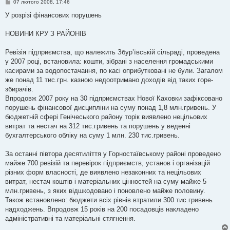
П
07 лютого 2008, 17:46
о
в
У розрізі фінансових порушень
і
д
о
НОВИНИ КРУ З РАЙОНІВ
м
л
е
Ревізія підприємства, що належить Збур’ївській сільраді, проведена
н
у 2007 році, встановила: кошти, зібрані з населення громадськими
н
я
касирами за водопостачання, по касі оприбутковані не були. Загалом
же понад 11 тис.грн. казною недоотримано доходів від таких горе-
збирачів.
Впродовж 2007 року на 30 підприємствах Нової Каховки зафіксовано
порушень фінансової дисципліни на суму понад 1,8 млн.гривень. У
бюджетній сфері Генічеського району торік виявлено нецільових
витрат та нестач на 312 тис.гривень та порушень у веденні
бухгалтерського обліку на суму 1 млн. 230 тис.гривень.
За останні півтора десятиліття у Горностаївському районі проведено
майже 700 ревізій та перевірок підприємств, установ і організацій
різних форм власності, де виявлено незаконних та нецільових
витрат, нестач коштів і матеріальних цінностей на суму майже 5
млн.гривень, з яких відшкодовано і поновлено майже половину.
Також встановлено: бюджети всіх рівнів втратили 300 тис.гривень
надходжень. Впродовж 15 років на 200 посадовців накладено
адміністративні та матеріальні стягнення.