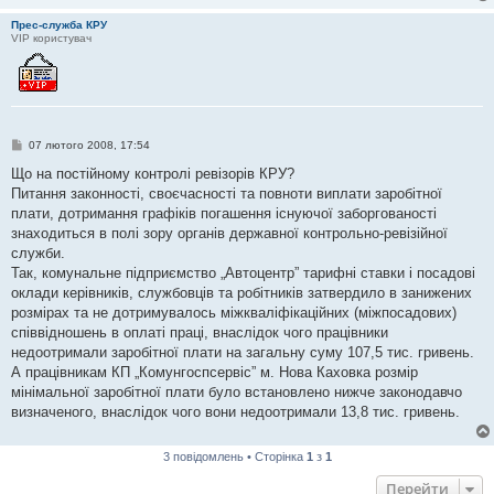
Прес-служба КРУ
VIP користувач
П
07 лютого 2008, 17:54
о
в
Що на постійному контролі ревізорів КРУ?
і
Питання законності, своєчасності та повноти виплати заробітної
д
о
плати, дотримання графіків погашення існуючої заборгованості
м
знаходиться в полі зору органів державної контрольно-ревізійної
л
е
служби.
н
Так, комунальне підприємство „Автоцентр” тарифні ставки і посадові
н
я
оклади керівників, службовців та робітників затвердило в занижених
розмірах та не дотримувалось міжкваліфікаційних (міжпосадових)
співвідношень в оплаті праці, внаслідок чого працівники
недоотримали заробітної плати на загальну суму 107,5 тис. гривень.
А працівникам КП „Комунгоспсервіс” м. Нова Каховка розмір
мінімальної заробітної плати було встановлено нижче законодавчо
визначеного, внаслідок чого вони недоотримали 13,8 тис. гривень.
3 повідомлень • Сторінка
1
з
1
Перейти