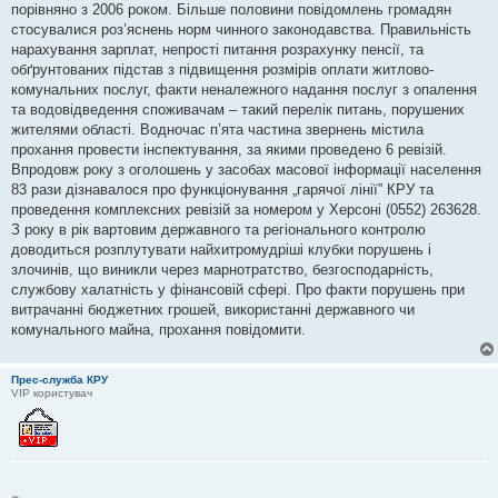
порівняно з 2006 роком. Більше половини повідомлень громадян
стосувалися роз’яснень норм чинного законодавства. Правильність
нарахування зарплат, непрості питання розрахунку пенсії, та
обґрунтованих підстав з підвищення розмірів оплати житлово-
комунальних послуг, факти неналежного надання послуг з опалення
та водовідведення споживачам – такий перелік питань, порушених
жителями області. Водночас п’ята частина звернень містила
прохання провести інспектування, за якими проведено 6 ревізій.
Впродовж року з оголошень у засобах масової інформації населення
83 рази дізнавалося про функціонування „гарячої лінії” КРУ та
проведення комплексних ревізій за номером у Херсоні (0552) 263628.
З року в рік вартовим державного та регіонального контролю
доводиться розплутувати найхитромудріші клубки порушень і
злочинів, що виникли через марнотратство, безгосподарність,
службову халатність у фінансовій сфері. Про факти порушень при
витрачанні бюджетних грошей, використанні державного чи
комунального майна, прохання повідомити.
Прес-служба КРУ
VIP користувач