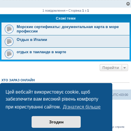
1 повідомлення • Сторінка
1
з
1
Схожі теми
Морские сертификаты: документальная карта в море
профессии
Отдых в Италии
отдых в таиланде в марте
Перейти
ХТО ЗАРАЗ ОНЛАЙН
Зараз переглядають цей форум:
ClaudeBot [AI бот]
і 3 гостей
Цей вебсайт використовує cookie, щоб
Херсонський форум
Команда
Часовий пояс
UTC+03:00
забезпечити вам високий рівень комфорту
Працює на phpBB® Forum Software © phpBB Limited
при користуванні сайтом.
Дізнатися більше
Конфіденційність
|
Умови
Згоден
«Херсонський форум» – приватний, незалежний інтерактивний веб-ресурс, що сприяє
комунікації через глобальну мережу Інтернет.