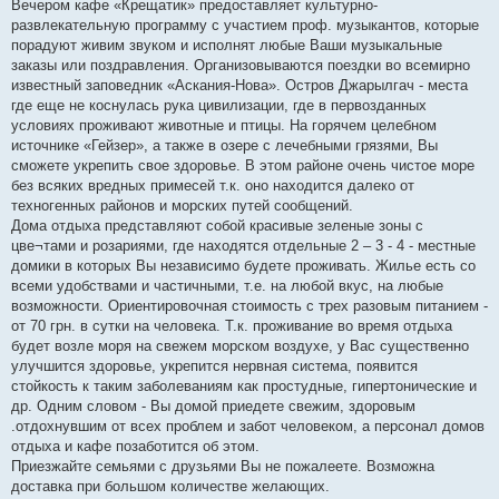
Вечером кафе «Крещатик» предоставляет культурно-
развлекательную программу с участием проф. музыкантов, которые
порадуют живим звуком и исполнят любые Ваши музыкальные
заказы или поздравления. Организовываются поездки во всемирно
известный заповедник «Аскания-Нова». Остров Джарылгач - места
где еще не коснулась рука цивилизации, где в первозданных
условиях проживают животные и птицы. На горячем целебном
источнике «Гейзер», а также в озере с лечебными грязями, Вы
сможете укрепить свое здоровье. В этом районе очень чистое море
без всяких вредных примесей т.к. оно находится далеко от
техногенных районов и морских путей сообщений.
Дома отдыха представляют собой красивые зеленые зоны с
цве¬тами и розариями, где находятся отдельные 2 – 3 - 4 - местные
домики в которых Вы независимо будете проживать. Жилье есть со
всеми удобствами и частичными, т.е. на любой вкус, на любые
возможности. Ориентировочная стоимость с трех разовым питанием -
от 70 грн. в сутки на человека. Т.к. проживание во время отдыха
будет возле моря на свежем морском воздухе, у Вас существенно
улучшится здоровье, укрепится нервная система, появится
стойкость к таким заболеваниям как простудные, гипертонические и
др. Одним словом - Вы домой приедете свежим, здоровым
.отдохнувшим от всех проблем и забот человеком, а персонал домов
отдыха и кафе позаботится об этом.
Приезжайте семьями с друзьями Вы не пожалеете. Возможна
доставка при большом количестве желающих.