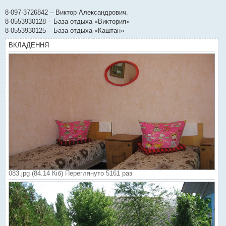
8-097-3726842 – Виктор Александрович.
8-0553930128 – База отдыха «Виктория»
8-0553930125 – База отдыха «Каштан»
ВКЛАДЕННЯ
083.jpg (84.14 Кіб) Переглянуто 5161 раз