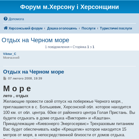
Форум м.Херсону і Херсонщини
Допомога
Херсонський форум
Дошка оголошень
Послуги
Туристичні послуги
Отдых на Черном море
1 повідомлення • Сторінка
1
з
1
Viktor_C
Мовчазний
Отдых на Черном море
П
07 лютого 2008, 19:39
о
М о р е
в
і
д
лето , отдых
о
м
Желающие провести свой отпуск на побережье Черного моря.,
л
приглашаются в с. Большевик, Херсонской обл. которое находится
е
н
100 км. от обл. центра. 60км от районного центра Голая Пристань. Вы
н
будете отдыхать в доме отдыха «Виктория» и «Каштан».
я
Принадлежащие «Киевэнерго Энергосервис» Трехразовым питанием
Вас будет обеспечивать кафе «Крещатик» которое находится 15
метров от моря, в непосредственной близости от домов отдыха.