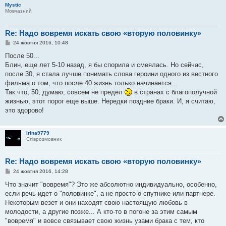
л
Mystic
е
Мовчазний
н
н
я
Re: Надо вовремя искать свою «вторую половинку»
П
24 жовтня 2016, 10:48
о
в
После 50...
і
Блин, еще лет 5-10 назад, я бы спорила и смеялась. Но сейчас,
д
о
после 30, я стала лучше понимать слова героини одного из вестного
м
фильма о том, что после 40 жизнь только начинается...
л
е
Так что, 50, думаю, совсем не предел
в странах с благополучной
н
жизнью, этот порог еще выше. Нередки поздние браки. И, я считаю,
н
я
это здорово!
Irina9779
Співрозмовник
Re: Надо вовремя искать свою «вторую половинку»
П
24 жовтня 2016, 14:28
о
в
Что значит "вовремя"? Это же абсолютно индивидуально, особенно,
і
если речь идет о "половинке", а не просто о спутнике или партнере.
д
о
Некоторым везет и они находят свою настоящую любовь в
м
молодости, а другие позже... А кто-то в погоне за этим самым
л
е
"вовремя" и вовсе связывает свою жизнь узами брака с тем, кто
н