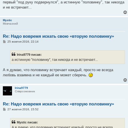
первый "под руку подвернулся", а истинную "половинку", так никогда
н
я
и не встречает...
Mystic
Мовчазний
Re: Надо вовремя искать свою «вторую половинку»
П
25 жовтня 2016, 22:14
о
в
і
Irina9779 писав:
д
о
а истинную "половинку", так никогда и не встречает...
м
л
е
А я думаю, что половинку встречает каждый, просто не всегда
н
любовь взаимна и не каждый ее может сберечь.
н
я
Irina9779
Співрозмовник
Re: Надо вовремя искать свою «вторую половинку»
П
27 жовтня 2016, 15:52
о
в
і
Mystic писав:
д
о
А я думаю, что половинку встречает каждый, просто не всегда