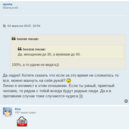
л
njusha
е
Мовчазний
н
н
я
П
04 вересня 2015, 16:54
о
в
і
hasran писав:
д
о
м
besstat писав:
л
е
Да, женщинам до 30, а мужикам до 40.
н
н
я
100%, а то удачи не видать))
Да ладно! Хотите сказать что если за это время не сложилось то
все, можно махнуть на себя рукой?
Лично я оптимист в этом отношении. Если ты умный, приятный
человек, то рядом с тобой всегда будут родные люди. Да и в
противном случае тоже случаются чудеса )))
Kira
VIP користувач