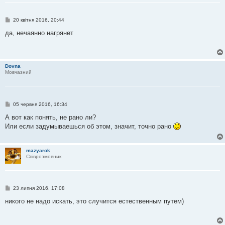
П
20 квітня 2016, 20:44
о
в
да, нечаянно нагрянет
і
д
о
м
л
Dovna
е
Мовчазний
н
н
я
П
05 червня 2016, 16:34
о
в
А вот как понять, не рано ли?
і
Или если задумываешься об этом, значит, точно рано
д
о
м
л
mazyarok
е
Співрозмовник
н
н
я
П
23 липня 2016, 17:08
о
в
никого не надо искать, это случится естественным путем)
і
д
о
м