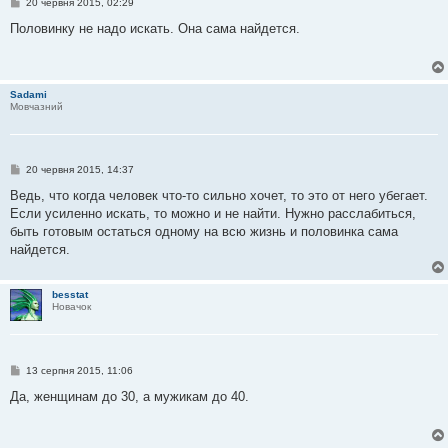
П
20 червня 2015, 02:29
о
в
Половинку не надо искать. Она сама найдется.
і
д
о
м
л
Sadami
е
Мовчазний
н
н
я
П
20 червня 2015, 14:37
о
в
Ведь, что когда человек что-то сильно хочет, то это от него убегает.
і
Если усиленно искать, то можно и не найти. Нужно расслабиться,
д
о
быть готовым остаться одному на всю жизнь и половинка сама
м
найдется.
л
е
н
н
besstat
я
Новачок
П
13 серпня 2015, 11:06
о
в
Да, женщинам до 30, а мужикам до 40.
і
д
о
м