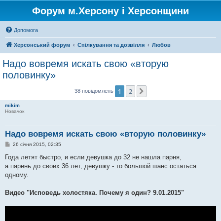
Форум м.Херсону і Херсонщини
Допомога
Херсонський форум
Спілкування та дозвілля
Любов
Надо вовремя искать свою «вторую
половинку»
1
2
Далі
38 повідомлень
mikim
Новачок
Надо вовремя искать свою «вторую половинку»
П
26 січня 2015, 02:35
о
в
Года летят быстро, и если девушка до 32 не нашла парня,
і
а парень до своих 36 лет, девушку - то большой шанс остаться
д
о
одному.
м
л
е
Видео "Исповедь холостяка. Почему я один? 9.01.2015"
н
н
я