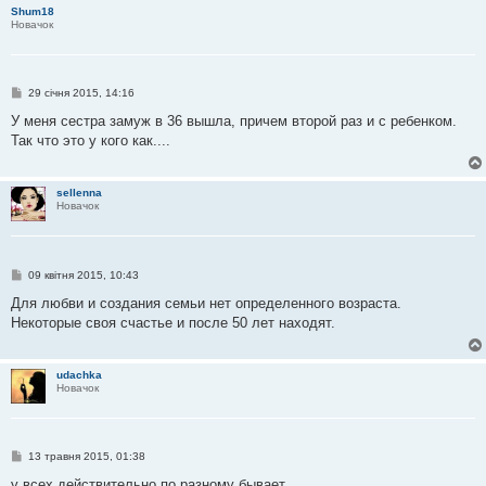
Shum18
Новачок
П
29 січня 2015, 14:16
о
в
У меня сестра замуж в 36 вышла, причем второй раз и с ребенком.
і
Так что это у кого как....
д
о
м
л
sellenna
е
Новачок
н
н
я
П
09 квітня 2015, 10:43
о
в
Для любви и создания семьи нет определенного возраста.
і
Некоторые своя счастье и после 50 лет находят.
д
о
м
л
udachka
е
Новачок
н
н
я
П
13 травня 2015, 01:38
о
в
у всех действительно по разному бывает