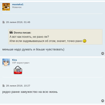
л
mastaka1
е
Новачок
н
н
я
П
26 липня 2016, 01:46
о
в
і
Dovna писав:
д
о
А вот как понять, не рано ли?
м
Или если задумываешься об этом, значит, точно рано
л
е
н
меньше надо думать и боьше чувствовать)
н
я
Kira
VIP користувач
П
28 липня 2016, 10:27
о
в
редко ранне замужество на всю жизнь
і
д
о
м