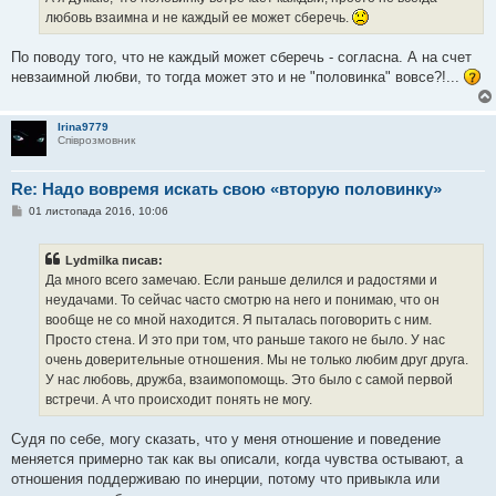
м
любовь взаимна и не каждый ее может сберечь.
л
е
н
По поводу того, что не каждый может сберечь - согласна. А на счет
н
я
невзаимной любви, то тогда может это и не "половинка" вовсе?!...
Irina9779
Співрозмовник
Re: Надо вовремя искать свою «вторую половинку»
П
01 листопада 2016, 10:06
о
в
і
Lydmilka писав:
д
о
Да много всего замечаю. Если раньше делился и радостями и
м
неудачами. То сейчас часто смотрю на него и понимаю, что он
л
е
вообще не со мной находится. Я пыталась поговорить с ним.
н
Просто стена. И это при том, что раньше такого не было. У нас
н
я
очень доверительные отношения. Мы не только любим друг друга.
У нас любовь, дружба, взаимопомощь. Это было с самой первой
встречи. А что происходит понять не могу.
Судя по себе, могу сказать, что у меня отношение и поведение
меняется примерно так как вы описали, когда чувства остывают, а
отношения поддерживаю по инерции, потому что привыкла или