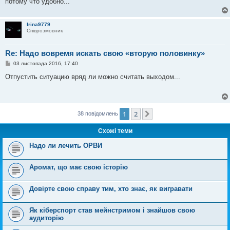
потому что удобно...
Irina9779
Співрозмовник
Re: Надо вовремя искать свою «вторую половинку»
П
03 листопада 2016, 17:40
о
в
Отпустить ситуацию вряд ли можно считать выходом...
і
д
о
м
л
е
1
2
Далі
38 повідомлень
н
н
Схожі теми
я
Надо ли лечить ОРВИ
Аромат, що має свою історію
Довірте свою справу тим, хто знає, як вигравати
Як кіберспорт став мейнстримом і знайшов свою
аудиторію