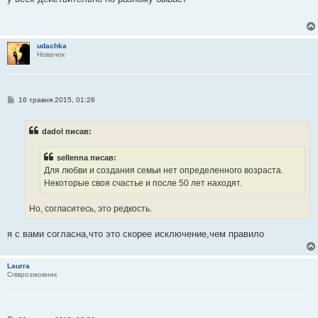
і
д
о
м
л
udachka
е
Новачок
н
н
я
П
16 травня 2015, 01:26
о
в
і
dadol писав:
д
о
м
sellenna писав:
л
е
Для любви и создания семьи нет определенного возраста.
н
Некоторые своя счастье и после 50 лет находят.
н
я
Но, согласитесь, это редкость.
я с вами согласна,что это скорее исключение,чем правило
Laurra
Співрозмовник