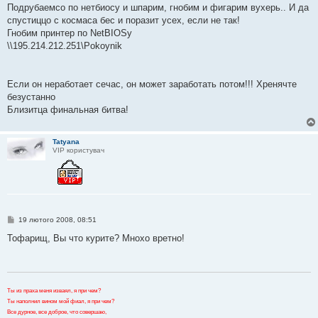
Подрубаемсо по нетбиосу и шпарим, гнобим и фигарим вухерь.. И да
спустиццо с космаса бес и поразит усех, если не так!
Гнобим принтер по NetBIOSу
\\195.214.212.251\Pokoynik
Если он неработает сечас, он может заработать потом!!! Хренячте
безустанно
Близитца финальная битва!
Tatyana
VIP користувач
П
19 лютого 2008, 08:51
о
в
Тофарищ, Вы что курите? Мнохо вретно!
і
д
о
м
л
е
Ты из праха меня изваял, я при чем?
н
Ты наполнил вином мой фиал, я при чем?
н
я
Все дурное, все доброе, что совершаю,