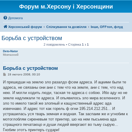
Форум м.Херсону і Херсонщини
Допомога
Херсонський форум
Спілкування та дозвілля
Інше, OFFтоп, флуд
Борьба с устройством
2 повідомлень • Сторінка
1
з
1
Deto-Nator
Мовчазний
Борьба с устройством
П
19 лютого 2008, 00:10
о
в
И прешедши на землю зло разалдо фсем адреса. И ацкими были те
і
адреса, не связаны они ани с тем что на земле, ани с тем, что над
д
о
нею. И могли ходить люди, таская те адреса с собою. Ибо аду но не
м
земле надлижали те адреса. И опьявилось зло мира вселенного. И
л
е
зло то имело такой же злопный и кащунственный адрес ада
н
извечнаво. И адрес тот как горель ф огни 195.214.212.251... И
н
я
устрашилась уся тварь земная и водная. Так заспаим же и угнобим к
мотоглоблям сиреневым тот принтер, шо на нем пысьмена ада
стращного печатаюцо и души людей ввергают во тьму сырую...
Гнобим этотъ принтеръ судари!