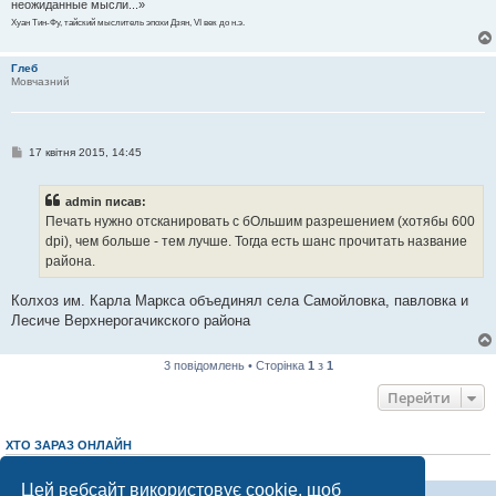
неожиданные мысли...»
я
Хуан Тин-Фу, тайский мыслитель эпохи Дзян, VI век до н.э.
Глеб
Мовчазний
П
17 квітня 2015, 14:45
о
в
і
admin писав:
д
о
Печать нужно отсканировать с бОльшим разрешением (хотябы 600
м
dpi), чем больше - тем лучше. Тогда есть шанс прочитать название
л
е
района.
н
н
я
Колхоз им. Карла Маркса объединял села Самойловка, павловка и
Лесиче Верхнерогачикского района
3 повідомлень • Сторінка
1
з
1
Перейти
ХТО ЗАРАЗ ОНЛАЙН
Зараз переглядають цей форум:
ClaudeBot [AI бот]
і 1 гість
Цей вебсайт використовує cookie, щоб