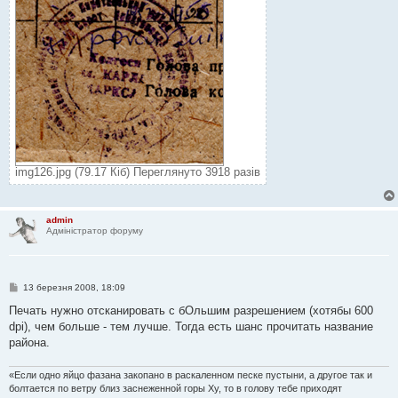
img126.jpg (79.17 Кіб) Переглянуто 3918 разів
admin
Адміністратор форуму
П
13 березня 2008, 18:09
о
в
Печать нужно отсканировать с бОльшим разрешением (хотябы 600
і
dpi), чем больше - тем лучше. Тогда есть шанс прочитать название
д
о
района.
м
л
е
«Если одно яйцо фазана закопано в раскаленном песке пустыни, а другое так и
н
болтается по ветру близ заснеженной горы Ху, то в голову тебе приходят
н