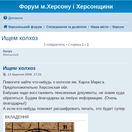
Форум м.Херсону і Херсонщини
Допомога
Херсонський форум
Спілкування та дозвілля
Наше місто – Херсон
Ищем колхоз
3 повідомлень • Сторінка
1
з
1
Sanya
Мовчазний
Ищем колхоз
П
13 березня 2008, 17:21
о
в
Помогите найти что-нибудь о колхозе им. Карла Маркса.
і
Предположительно Херсонская обл.
д
о
Бабушке надо восстановить пенсионные документы, не знаем куда
м
обратиться. Будем благодарны за любую информацию. (Очень
л
е
благодарны!)
н
А если кто-нибудь поможет расшифровать печать, это будет супер
н
я
ВКЛАДЕННЯ