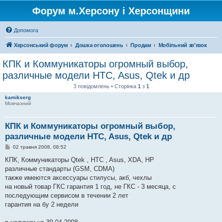
Форум м.Херсону і Херсонщини
Допомога
Херсонський форум
Дошка оголошень
Продам
Мобільний зв'язок
КПК и Коммуникаторы огромный выбор,
различные модели HTC, Asus, Qtek и др
3 повідомлень • Сторінка
1
з
1
kamikserg
Мовчазний
КПК и Коммуникаторы огромный выбор,
различные модели HTC, Asus, Qtek и др
П
02 травня 2008, 08:52
о
в
КПК, Коммуникаторы Qtek , HTC , Asus, XDA, HP
і
различные стандарты (GSM, CDMA)
д
о
также имеются аксессуары стилусы, акб, чехлы
м
на новый товар ГКС гарантия 1 год, не ГКС - 3 месяца, с
л
е
последующим сервисом в течении 2 лет
н
гарантия на бу 2 недели
н
я