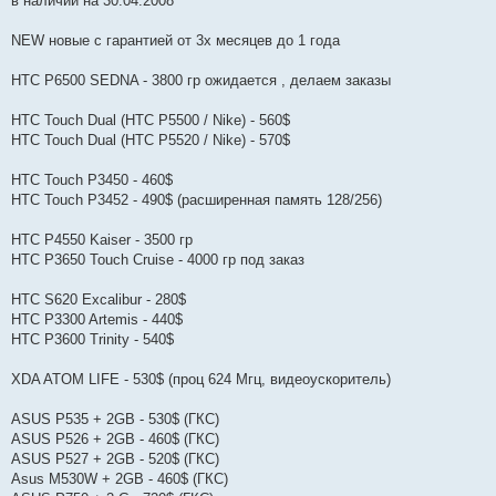
в наличии на 30.04.2008
NEW новые с гарантией от 3х месяцев до 1 года
HTC P6500 SEDNA - 3800 гр ожидается , делаем заказы
HTC Touch Dual (HTC P5500 / Nike) - 560$
HTC Touch Dual (HTC P5520 / Nike) - 570$
HTC Touch P3450 - 460$
HTC Touch P3452 - 490$ (расширенная память 128/256)
HTC P4550 Kaiser - 3500 гр
HTC P3650 Touch Cruise - 4000 гр под заказ
HTC S620 Excalibur - 280$
HTC P3300 Artemis - 440$
HTC P3600 Trinity - 540$
XDA ATOM LIFE - 530$ (проц 624 Мгц, видеоускоритель)
ASUS P535 + 2GB - 530$ (ГКС)
ASUS P526 + 2GB - 460$ (ГКС)
ASUS P527 + 2GB - 520$ (ГКС)
Asus M530W + 2GB - 460$ (ГКС)