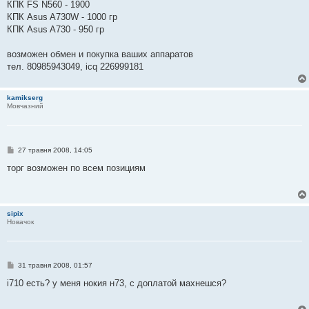
КПК FS N560 - 1900
КПК Asus A730W - 1000 гр
КПК Asus A730 - 950 гр
возможен обмен и покупка ваших аппаратов
тел. 80985943049, icq 226999181
kamikserg
Мовчазний
П
27 травня 2008, 14:05
о
в
торг возможен по всем позициям
і
д
о
м
л
sipix
е
Новачок
н
н
я
П
31 травня 2008, 01:57
о
в
i710 есть? у меня нокия н73, с доплатой махнешся?
і
д
о