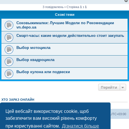
м
л
3 повідомлень • Сторінка
1
з
1
е
н
Схожі теми
н
я
Соковыжималки: Лучшие Модели по Рекомендации
vn.depo.ua
Смарт-часы: какие модели действительно стоит закупать
Выбор мотоцикла
Выбор квадроцикла
Выбор кулона или подвески
Перейти
ХТО ЗАРАЗ ОНЛАЙН
Зараз переглядають цей форум:
ClaudeBot [AI бот]
і 8 гостей
Цей вебсайт використовує cookie, щоб
Херсонський форум
Команда
Часовий пояс
UTC+03:00
забезпечити вам високий рівень комфорту
Працює на phpBB® Forum Software © phpBB Limited
при користуванні сайтом.
Дізнатися більше