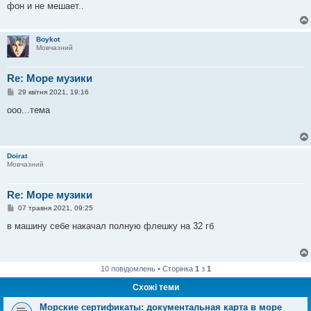
фон и не мешает..
д
о
м
л
Boykot
е
Мовчазний
н
н
я
Re: Море музики
П
29 квітня 2021, 19:16
о
в
ооо...тема
і
д
о
м
л
Doirat
е
Мовчазний
н
н
я
Re: Море музики
П
07 травня 2021, 09:25
о
в
в машину себе накачал полную флешку на 32 гб
і
д
о
м
л
10 повідомлень • Сторінка
1
з
1
е
н
Схожі теми
н
я
Морские сертификаты: документальная карта в море