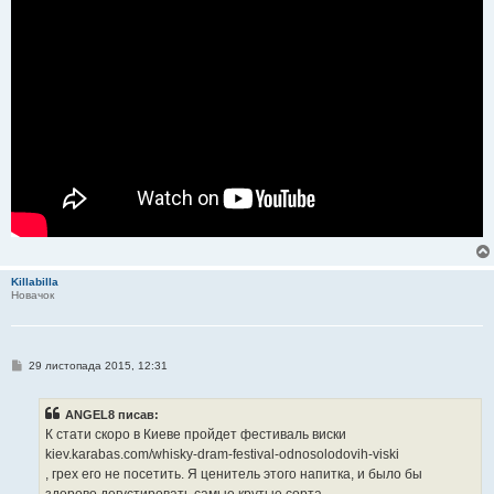
д
о
м
л
е
н
н
я
Killabilla
Новачок
П
29 листопада 2015, 12:31
о
в
і
ANGEL8 писав:
д
о
К стати скоро в Киеве пройдет фестиваль виски
м
kiev.karabas.com/whisky-dram-festival-odnosolodovih-viski
л
е
, грех его не посетить. Я ценитель этого напитка, и было бы
н