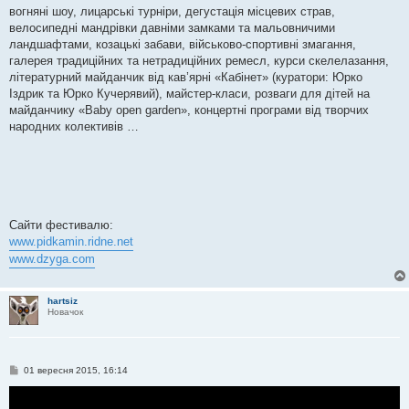
вогняні шоу, лицарські турніри, дегустація місцевих страв,
велосипедні мандрівки давніми замками та мальовничими
ландшафтами, козацькі забави, військово-спортивні змагання,
галерея традиційних та нетрадиційних ремесл, курси скелелазання,
літературний майданчик від кав’ярні «Кабінет» (куратори: Юрко
Іздрик та Юрко Кучерявий), майстер-класи, розваги для дітей на
майданчику «Baby open garden», концертні програми від творчих
народних колективів …
Сайти фестивалю:
www.pidkamin.ridne.net
www.dzyga.com
hartsiz
Новачок
П
01 вересня 2015, 16:14
о
в
і