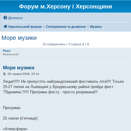
Форум м.Херсону і Херсонщини
Допомога
Херсонський форум
Спілкування та дозвілля
Музика
Море музики
10 повідомлень • Сторінка
1
з
1
Рінго
Мовчазний
Море музики
П
09 червня 2008, 23:14
о
в
Люди!!!!!! Не пропустіть найграндіозніший фестиваль літа!!!! Тільки
і
25-27 липня на Львівщині у Бродівському районі пройде фест
д
о
"Підкамінь"!!!!! Програма фесту - просто розривана!!!
м
л
е
н
Програма:
н
я
25 липня (п’ятниця):
«Атмасфера»