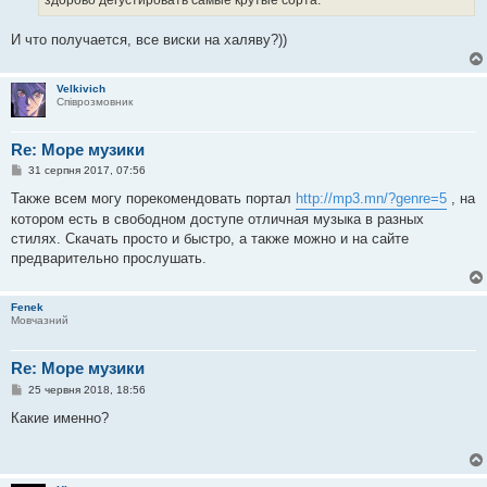
здорово дегустировать самые крутые сорта.
н
я
И что получается, все виски на халяву?))
Velkivich
Співрозмовник
Re: Море музики
П
31 серпня 2017, 07:56
о
в
Также всем могу порекомендовать портал
http://mp3.mn/?genre=5
, на
і
котором есть в свободном доступе отличная музыка в разных
д
о
стилях. Скачать просто и быстро, а также можно и на сайте
м
предварительно прослушать.
л
е
н
н
Fenek
я
Мовчазний
Re: Море музики
П
25 червня 2018, 18:56
о
в
Какие именно?
і
д
о
м
л