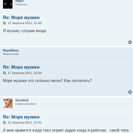
HIppo
е
Новачок
н
н
я
Re: Море музики
П
12 березня 2021, 11:40
о
в
Я музыку слушая везде
і
д
о
м
л
МариМама
е
Мовчазний
н
н
я
Re: Море музики
П
17 березня 2021, 22:34
о
в
Море музыки это сколько песен? Как посчитать?
і
д
о
м
л
KuxAlin2
е
Співрозмовник
н
н
я
Re: Море музики
П
31 березня 2021, 21:01
о
в
А мне нравится когда тихо играет радио когда я работаю.. такой типа
і