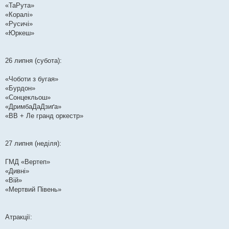
«ТаРута»
«Коралі»
«Русичі»
«Юркеш»
26 липня (субота):
«Чоботи з бугая»
«Бурдон»
«Сонцекльош»
«ДримбаДаДзиґа»
«ВВ + Ле гранд оркестр»
27 липня (неділя):
ГМД «Вертеп»
«Дивні»
«Вій»
«Мертвий Півень»
Атракції: