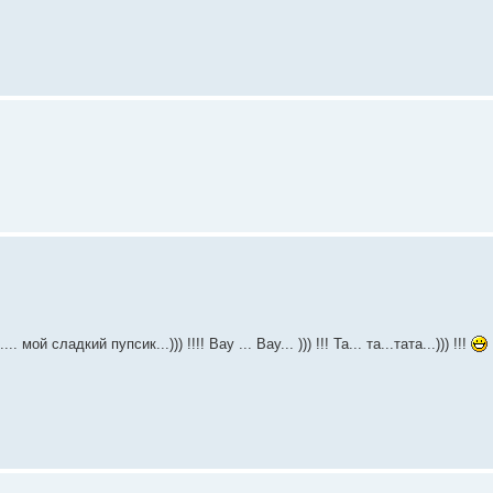
 мой сладкий пупсик...))) !!!! Вау ... Вау... ))) !!! Та... та...тата...))) !!!