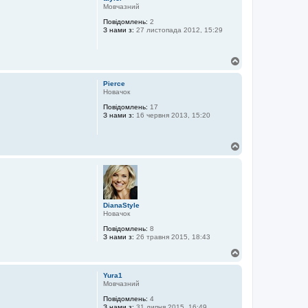
о
Мовчазний
р
Повідомлень:
2
и
З нами з:
27 листопада 2012, 15:29
Д
о
г
Pierce
о
Новачок
р
Повідомлень:
17
и
З нами з:
16 червня 2013, 15:20
Д
о
г
о
р
и
DianaStyle
Новачок
Повідомлень:
8
З нами з:
26 травня 2015, 18:43
Д
о
г
Yura1
о
Мовчазний
р
Повідомлень:
4
и
З нами з:
31 липня 2015, 16:49