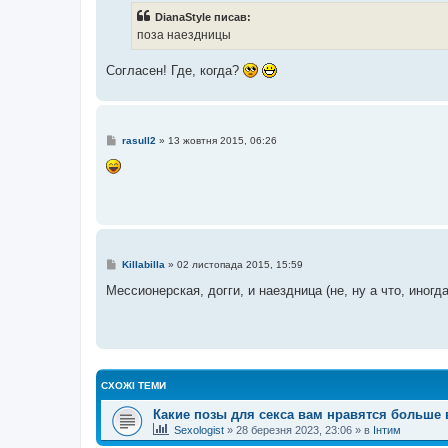
і
DianaStyle писав:
д
о
поза наездницы
м
л
е
Согласен! Где, когда?
н
н
я
П
rasull2
»
13 жовтня 2015, 06:26
о
в
і
д
о
м
л
е
н
н
П
Killabilla
»
02 листопада 2015, 15:59
я
о
в
Мессионерская, догги, и наездница (не, ну а что, иногд
і
д
о
м
л
е
н
н
СХОЖІ ТЕМИ
я
Какие позы для секса вам нравятся больше 
Sexologist
»
28 березня 2023, 23:06
» в
Інтим