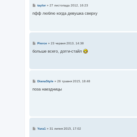
П
taylor
»
27 листопада 2012, 16:23
о
в
пфф люблю когда девушка сверху
і
д
о
м
л
е
н
н
П
Pierce
»
23 червня 2013, 14:38
я
о
в
больше всего, догги-стайл
і
д
о
м
л
е
н
н
П
DianaStyle
»
26 травня 2015, 18:48
я
о
в
поза наездницы
і
д
о
м
л
е
н
н
я
П
Yura1
»
31 липня 2015, 17:02
о
в