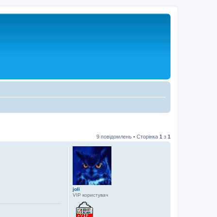
9 повідомлень • Сторінка
1
з
1
joli
VIP користувач