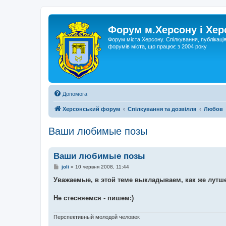
Форум м.Херсону і Хе
Форум міста Херсону. Спілкування, публікаці
форумів міста, що працює з 2004 року
Допомога
Херсонський форум
Спілкування та дозвілля
Любов
Ваши любимые позы
Ваши любимые позы
П
joli
»
10 червня 2008, 11:44
о
в
Уважаемые, в этой теме выкладываем, как же лутш
і
д
о
Не стесняемся - пишем:)
м
л
е
Перспективный молодой человек
н