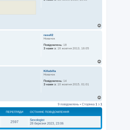
Д
о
г
rasull2
о
Новачок
р
Повідомлень:
18
и
З нами з:
16 жовтня 2013, 16:05
Д
о
г
Killabilla
о
Новачок
р
Повідомлень:
14
и
З нами з:
10 жовтня 2015, 01:01
Д
о
9 повідомлень • Сторінка
1
з
1
г
о
ПЕРЕГЛЯДИ
ОСТАННЄ ПОВІДОМЛЕННЯ
р
и
Sexologist
2597
28 березня 2023, 23:06