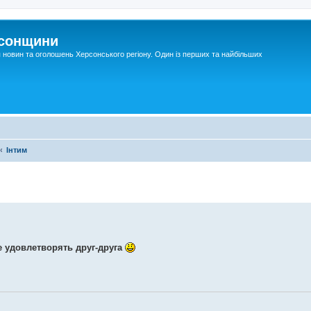
рсонщини
я новин та оголошень Херсонського регіону. Один із перших та найбільших
Інтим
е удовлетворять друг-друга