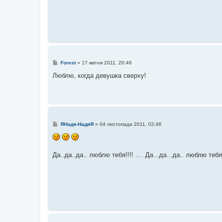
н
я
П
Forest
»
17 квітня 2011, 20:46
о
в
Люблю, когда девушка сверху!
і
д
о
м
л
е
н
н
П
ЯНадя-НадяЯ
»
04 листопада 2011, 02:46
я
о
в
і
д
о
Да..да..да.. люблю тебя!!!! .... Да...да...да.. люблю тебя....
м
л
е
н
н
я